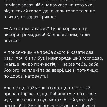
комісар зразу ніби недочуває на тото ухо,
відки такий голос іде, а коли голос таки не
втихає, то зараз крикне:
— А хто там галасує? Ту не коршма, ту
вибори громадські! За двері з ним, коли
впився!
А присяжним не треба сього й казати два
рази. Хоч би ти був і найпорядніший господар,
і натще, як до причастія, — зараз тебе, раба
божого, за плечі та за двері, ще й потилицю
по дорозі натовчуть!
Але се ще найменша біда, що голос твій
пропав. Гірше те, що Рябина ту стоїть і все
чує, і все собі на вус мотає. А той уже тобі,
певно, й найменшого словечка не забуде і