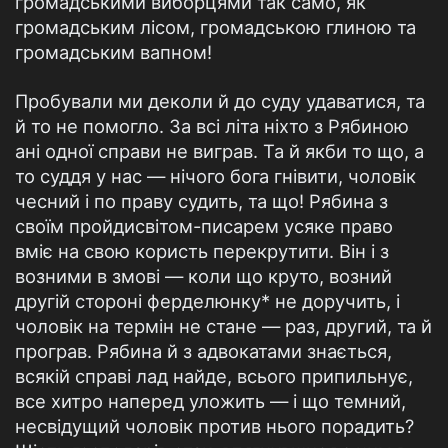
громадськими ви­борцями так само, як
громадським лісом, громадською глиною та
громадським вапном!
Пробували ми деколи й до суду удаватися, та
й то не по­могло. За всі літа ніхто з Рябиною
ані одної справи не виграв. Та й якби то що, а
то суддя у нас — нічого бога гнівити, чоло­вік
чесний і по праву судить, та що! Рябина з
своїм пройди­світом-писарем усяке право
вміє на свою користь перекрутити. Він і з
возними в змові — коли що круто, возний
другій стороні ферделюнку* не доручить, і
чоловік на термін не стане — раз, другий, та й
програв. Рябина й з адвокатами знається,
всякій справі лад найде, всього припильнує,
все хитро наперед уло­жить — і що темний,
несвідущий чоловік против нього порадить?