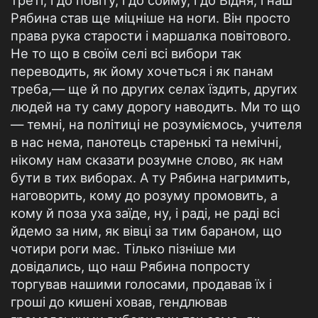
треті; і до по­віту, і до сойму, і до Відня, і наш
Рябина став ще міцніше на ноги. Він просто
права рука старости і маршалка повітового.
Не то що в своїм селі всі вибори так
переводить, як йому хочеться і як панам
треба,— ще й по других селах їздить, других
людей на ту саму дорогу наводить. Ми то що
— темні, на політиці не розуміємось, учителя
в нас нема, панотець старенькі та немічні,
нікому нам сказати розумне слово, як нам
бути в тих виборах. А ту Рябина нагримить,
наговорить, кому до розуму промовить, а
кому й поза уха заїде, ну, і раді, не раді всі
йдемо за ним, як вівці за тим бараном, що
чотири роги має. Тілько пізніше ми
довідались, що наш Рябина попросту
торгував нашими голосами, продавав їх і
гроші до кишені ховав, гендлював