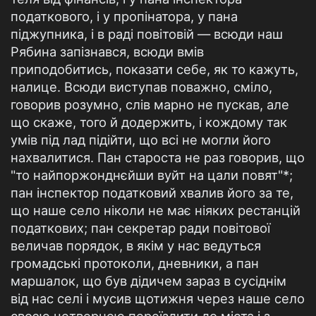
податкового, і у пропінатора, у пана
піджупника, і в раді повітовій — всюди наш
Рябина за­пізнався, всюди вмів
приподобитись, показати себе, як то кажуть,
налице. Всюди виступав поважно, сміло,
говорив розумно, слів мар­но не пускав, але
що скаже, того й додержить, і кождому так
умів під лад підійти, що всі не могли його
нахвалитися. Пан староста не раз говорив, що
"то найпоржонднєйши вуйт на цали повят"*;
пан інспектор податковий хвалив його за те,
що наше село ніколи не має ніяких рестанцій
податкових; пан секретар ради повітової
величав порядок, в якім у нас ведуться
громадські протоколи, дневники, а пан
маршалок, що був дідичем зараз в сусіднім
від нас селі і мусив щотижня через наше село