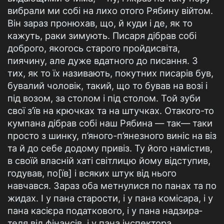
вибрали ми собі на лихо отого Рябину війтом.
Він зараз пронюхав, що, й куди і де, як то
кажуть, раки зимують. Писаря дібрав собі
доброго, якогось старого пройдисвіта,
пиячину, але дуже вдатного до писання. З
тих, як то їх називають, покутних писарів був,
бувалий чоловік, такий, що то бував на возі і
під возом, за столом і під столом. Той зуби
свої з’їв на крючках та на штучках. Отакого-то
кумпана дібрав собі наш Рябина — так— таки
просто з шинку, п’яного-п’янезного виніс на віз
та й до себе додому привіз. Ту його намістив,
в своїй власній хаті світлицю йому відступив,
годував, по[їв] і всяких штук від нього
навчався. Зараз оба метнулися по панах та по
жидах. І у пана старости, і у пана комісара, і у
пана касієра податкового, і у пана надзира­
теля від фінансів, і у пана інспектора