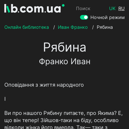
Поиск
UK
RU
Ночной режим
Онлайн библиотека
/
Иван Франко
/
Рябина
Рябина
Франко Иван
Оповідання з життя народного
І
Ви про нашого Рябину питаєте, про Якима? Е,
що він тепер! Зійшов-таки на біду, особливо
відколи жінка його вмерла. Так— таки з