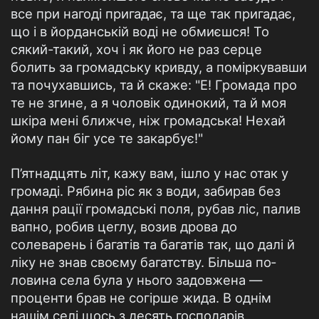
все при нагоді пригадає, та ще так пригадає,
що і в йорданській воді не об­миєшся! То
сякий-такий, хоч і як його не раз серце
болить за громадську кривду, а поміркувавши
та почухавшись, та й скаже: "Е! Громада про
те не згине, а я чоловік одинокий, та й моя
шкіра мені ближче, ніж громадська! Нехай
йому пан біг усе те закарбує!"
П’ятнадцять літ, кажу вам, ішло у нас отак у
громаді. Рябина ріс як з води, забирав без
дання рації громадські поля, рубав ліс, палив
вапно, робив цеглу, возив дрова до
солеварень і багатів та багатів так, що далі й
ліку не знав своєму багатству. Більша по­
ловина села була у нього задовжена —
проценти брав не согірше жида. В однім
нашім селі щось з десять господарів