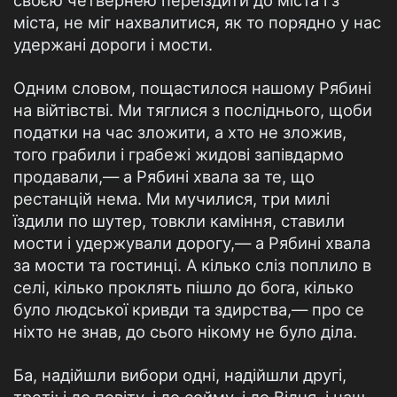
своєю четвернею пере­їздити до міста і з
міста, не міг нахвалитися, як то порядно у нас
удержані дороги і мости.
Одним словом, пощастилося нашому Рябині
на війтівстві. Ми тяглися з посліднього, щоби
податки на час зложити, а хто не зло­жив,
того грабили і грабежі жидові запівдармо
продавали,— а Рябині хвала за те, що
рестанцій нема. Ми мучилися, три милі
їздили по шутер, товкли каміння, ставили
мости і удержували дорогу,— а Рябині хвала
за мости та гостинці. А кілько сліз по­плило в
селі, кілько проклять пішло до бога, кілько
було людської кривди та здирства,— про се
ніхто не знав, до сього нікому не було діла.
Ба, надійшли вибори одні, надійшли другі,