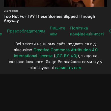
Пишите
Політика
Прaвooблaдателям
е
нам
конфіденційності
Всі тексти на цьому сайті подаються під
ліцензією
Creative Commons Attribution 4.0
International License
(
[CC BY 4.0]
), якщо не
вказано інакшого. Якщо Ви знайшли помилку у
ліцензуванні
напишіть нам