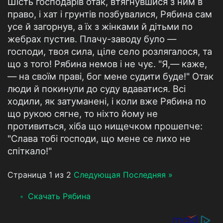
Шість господарів отак, втягнувшися з ним в
право, і хат і грунтів позбувалися, Рябина сам
усе й загорнув, а їх з жінками й дітьми по
жебрах пустив. Плачу-заводу було —
господи, твоя сила, ціле село розлягалося, та
що з того! Рябина немов і не чує. "Я,— каже,
— на своїм праві, бог мене судити буде!" Отак
люди й покинули до суду вдаватися. Всі
ходили, як затуманені, і коли вже Рябина по
що рукою сягне, то ніхто йому не
противиться, хіба що нищечком прошепче:
"Слава тобі господи, що мене се лихо не
спіткало!"
Страница 1 из 2
Следующая
Последняя »
Скачать Рябина