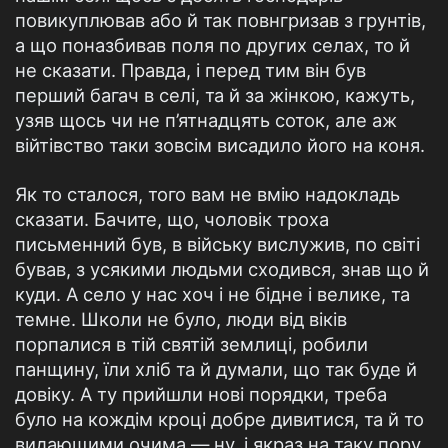
повикуплював або й так повнгризав з грунтів,
а що поназбивав поля по других селах, то й
не сказати. Правда, і перед тим він був
перший багач в селі, та й за жінкою, кажуть,
узяв щось чи не п’ятнадцять соток, але аж
війтівство таки зовсім висадило його на коня.
Як то сталося, того вам не вмію надокладь
сказати. Бачите, що, чоловік троха
письменний був, в війську вислужив, по світі
бував, з усякими людьми сходився, знав що й
куди. А село у нас хоч і не бідне і велике, та
темне. Школи не було, люди від віків
порпалися в тій святій землиці, робили
панщину, їли хліб та й думали, що так буде й
довіку. А ту прийшли нові порядки, треба
було на кождім кроці добре дивитися, та й то
видающими очима,— ну, і якраз на таку пору