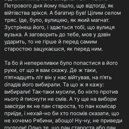
Петрового дня йому пішло, ще відтогді, як
війтівства зрікся. А багатир був! Цілим селом
тряс. Іде, було, вулицею, як який маг­нат.
Зустрінеш його, і здається тобі, що вулиця
вузька. А заговорить до тебе, мов у дзвін
ударить, то не гірше й перед самим
старостою зацукаєшся, як перед ним.
Та бо й непереливки було попастися в його
руки, от що я вам скажу. Де ж таки,
п’ятнадцять літ він у нас війтував, на п’ять
о́падів його вибирали. Та що ж я кажу:
вибирали! Так-таки муси­ли, бо ніхто против
нього й писнути не смів. А ту ще на вибори
завсігди як не пан староста, то пан комісар
приїде, і нехай-но би хто посмів сказати, що
не хочемо Рябини, абощо! Ну-ну, не при­веди
господи! Одно те, що пан староста або пан