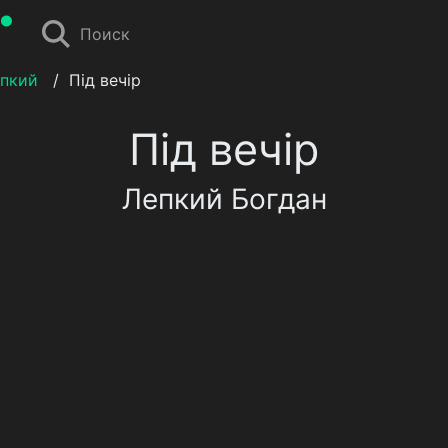
Поиск
епкий
/
Під вечір
Під вечір
Лепкий Богдан