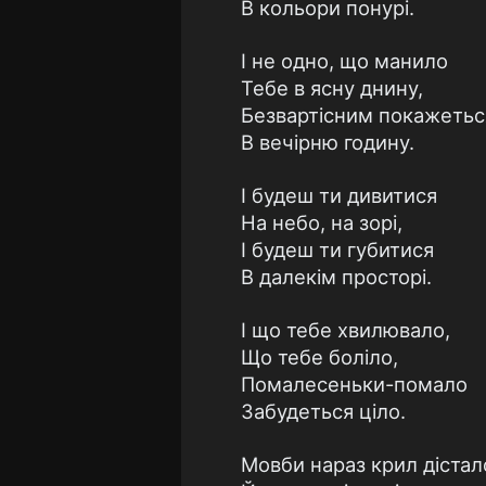
В кольори понурі.
І не одно, що манило
Тебе в ясну днину,
Безвартісним покажетьс
В вечірню годину.
І будеш ти дивитися
На небо, на зорі,
І будеш ти губитися
В далекім просторі.
І що тебе хвилювало,
Що тебе боліло,
Помалесеньки-помало
Забудеться ціло.
Мовби нараз крил дістал