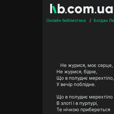
Онлайн библиотека
/
Богдан Л
Не журися, моє серце,
Не журися, бідне,
Що в полуднє мерехтіло,
У вечір поблідне.
Що в полуднє мерехтіло
В злоті і в пурпурі,
Те нічкою прибереться