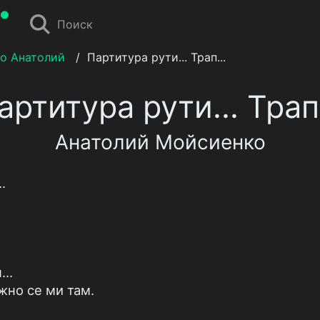
Поиск
о Анатолий
/
Партитура рути... Трап...
артитура рути... Трап.
Анатолий Мойсиенко
.
..
iжно се ми там.