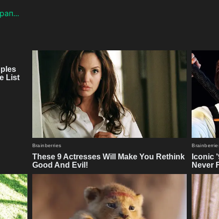
ап...