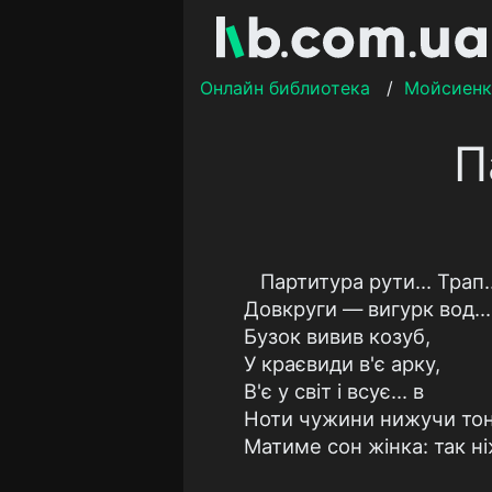
Онлайн библиотека
/
Мойсиенк
П
Партитура рути... Трап..
Довкруги — вигурк вод...
Бузок вивив козуб,
У краєвиди в'є арку,
В'є у свiт і всує... в
Ноти чужини нижучи тон.
Матиме сон жiнка: так н