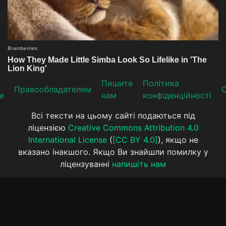
Пишите
Політика
Прaвooблaдателям
е
нам
конфіденційності
Всі тексти на цьому сайті подаються під
ліцензією
Creative Commons Attribution 4.0
International License
(
[CC BY 4.0]
), якщо не
вказано інакшого. Якщо Ви знайшли помилку у
ліцензуванні
напишіть нам