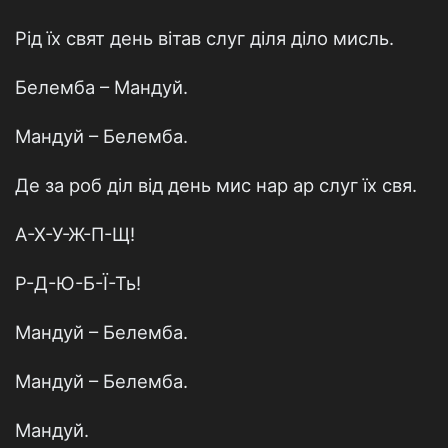
Рід їх свят день вітав слуг діля діло мисль.
Белемба – Мандуй.
Мандуй – Белемба.
Де за роб діл від день мис нар ар слуг їх свя.
А-Х-У-Ж-П-Щ!
Р-Д-Ю-Б-Ї-Ть!
Мандуй – Белемба.
Мандуй – Белемба.
Мандуй.