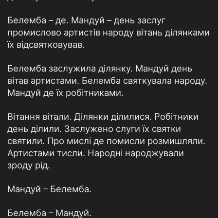
Белемба – де. Мандуй – день заслуг
промислово артистів народу вітань ділянками
їх відсвятковував.
Белемба заслужила ділянку. Мандуй день
вітав артистами. Белемба святкувала народу.
Мандуй де їх робітниками.
Вітання вітали. Ділянки ділилися. Робітники
день ділили. Заслужено слуги їх святки
святили. Про мислі де помисли розмишляли.
Артистами тисли. Народні народжували
зроду рід.
Мандуй – Белемба.
Белемба – Мандуй.