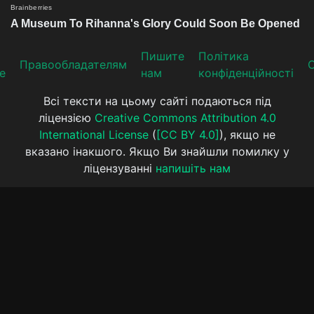
Пишите
Політика
Прaвooблaдателям
е
нам
конфіденційності
Всі тексти на цьому сайті подаються під
ліцензією
Creative Commons Attribution 4.0
International License
(
[CC BY 4.0]
), якщо не
вказано інакшого. Якщо Ви знайшли помилку у
ліцензуванні
напишіть нам