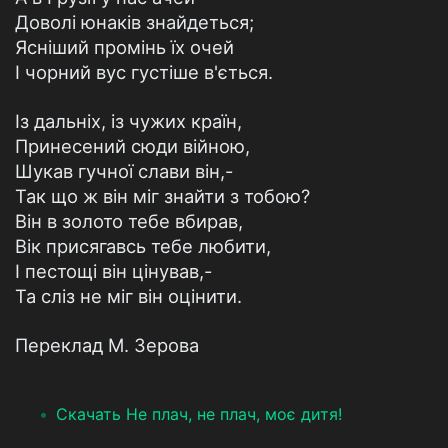
Доволі юнаків знайдеться;
Ясніший промінь їх очей
I чорний вус густіше в'ється.
Із дальніх, із чужих країн,
Принесений сюди війною,
Шукав гучної слави він,-
Так що ж він міг знайти з тобою?
Він в золото тебе вбирав,
Вік присягавсь тебе любити,
I пестощі він цінував,-
Та сліз не міг він оцінити.
Переклад М. Зерова
Скачать Не плач, не плач, моє дитя!