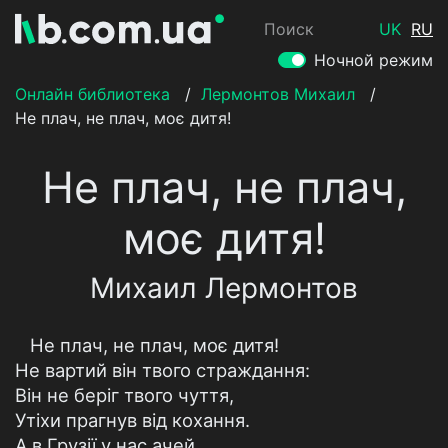
Поиск
UK
RU
Ночной режим
Онлайн библиотека
/
Лермонтов Михаил
/
Не плач, не плач, моє дитя!
Не плач, не плач,
моє дитя!
Михаил Лермонтов
Не плач, не плач, моє дитя!
Не вартий він твого страждання:
Він не беріг твого чуття,
Утіхи прагнув від кохання.
А в Грузії у нас ачей