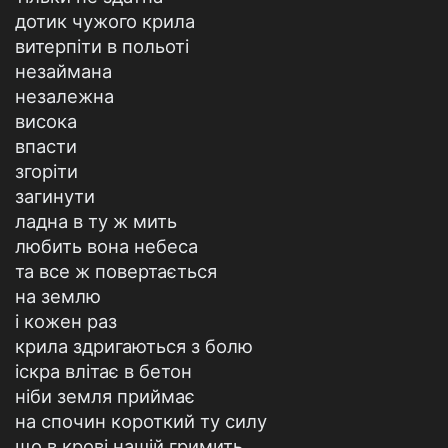
дотик чужого крила
витерпіти в польоті
незаймана
незалежна
висока
впасти
згоріти
загинути
ладна в ту ж мить
любить вона небеса
та все ж повертається
на землю
і кожен раз
крила здригаються з болю
іскра влітає в бетон
ніби земля приймає
на спочин короткий ту силу
що в крові нашій гримить.