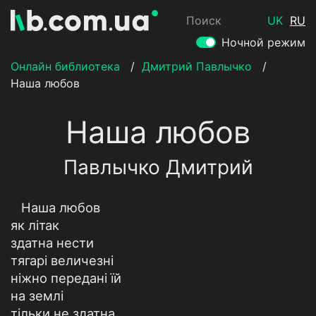
Поиск
UK
RU
Ночной режим
Онлайн библиотека
/
Дмитрий Павлычко
/
Наша любов
Наша любов
Павлычко Дмитрий
Наша любов
як літак
здатна нести
тягарі величезні
ніжно передані їй
на землі
тільки не здатна