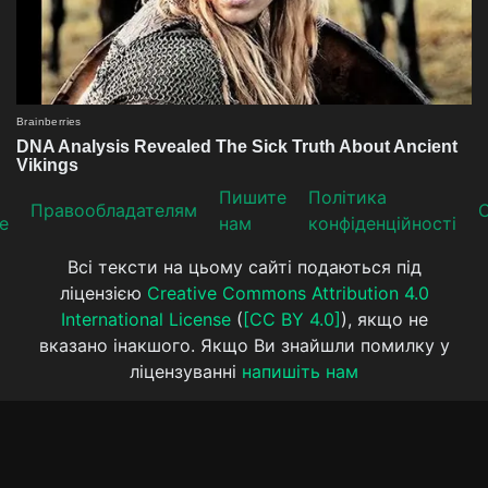
Пишите
Політика
Прaвooблaдателям
е
нам
конфіденційності
Всі тексти на цьому сайті подаються під
ліцензією
Creative Commons Attribution 4.0
International License
(
[CC BY 4.0]
), якщо не
вказано інакшого. Якщо Ви знайшли помилку у
ліцензуванні
напишіть нам