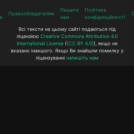
Пишите
Політика
Прaвooблaдателям
е
нам
конфіденційності
Всі тексти на цьому сайті подаються під
ліцензією
Creative Commons Attribution 4.0
International License
(
[CC BY 4.0]
), якщо не
вказано інакшого. Якщо Ви знайшли помилку у
ліцензуванні
напишіть нам