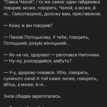
"Савка Чалой", і то же самоє один гайдамака
говорив: може, говорить, Чалой, а може, й
ні... Сміхотворноє, доложу вам, приставлєніє.
— Кому ж він говорив?
— Панові Потоцькому. У тебе, говорить,
Потоцький, розум жіноцький...
— Хе-хе-хе, здорово! — реготався Ниточкин.
— Ну-ну, розсердився, мабуть?
— У-у, здорово гнівався. Уб’ю, говорить,
сукиного сина! А той каже: може, говорить,
вб’єш, а може, й ні...
Знов обидва зареготались.