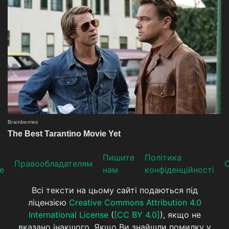
Пишите
Політика
Прaвooблaдателям
е
нам
конфіденційності
Всі тексти на цьому сайті подаються під
ліцензією
Creative Commons Attribution 4.0
International License
(
[CC BY 4.0]
), якщо не
вказано інакшого. Якщо Ви знайшли помилку у