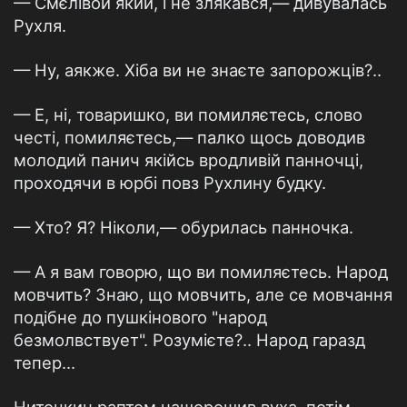
— Смєлівой який, і не злякався,— дивувалась
Рухля.
— Ну, аякже. Хіба ви не знаєте запорожців?..
— Е, ні, товаришко, ви помиляєтесь, слово
честі, помиляєтесь,— палко щось доводив
молодий панич якійсь вродливій панночці,
проходячи в юрбі повз Рухлину будку.
— Хто? Я? Ніколи,— обурилась панночка.
— А я вам говорю, що ви помиляєтесь. Народ
мовчить? Знаю, що мовчить, але се мовчання
подібне до пушкінового "народ
безмолвствует". Розумієте?.. Народ гаразд
тепер...