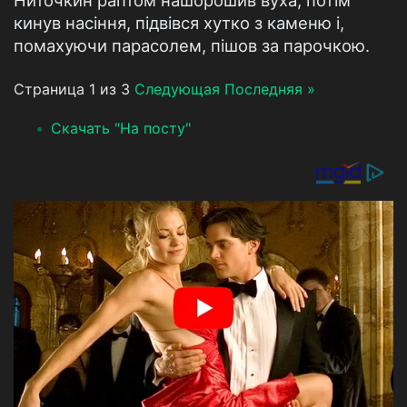
Ниточкин раптом нашорошив вуха, потім
кинув насіння, підвівся хутко з каменю і,
помахуючи парасолем, пішов за парочкою.
Страница 1 из 3
Следующая
Последняя »
Скачать "На посту"