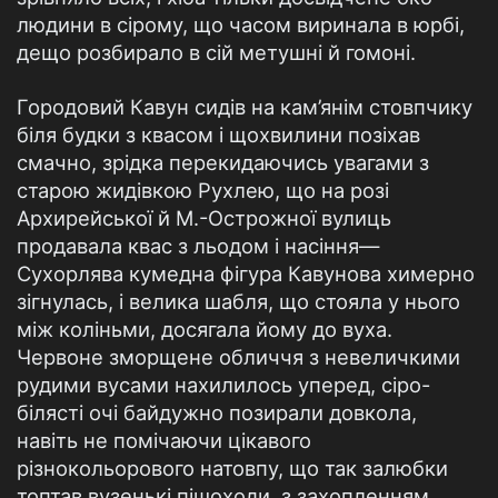
людини в сірому, що часом виринала в юрбі,
дещо розбирало в сій метушні й гомоні.
Городовий Кавун сидів на кам’янім стовпчику
біля будки з квасом і щохвилини позіхав
смачно, зрідка перекидаючись увагами з
старою жидівкою Рухлею, що на розі
Архирейської й М.-Острожної вулиць
продавала квас з льодом і насіння—
Сухорлява кумедна фігура Кавунова химерно
зігнулась, і велика шабля, що стояла у нього
між коліньми, досягала йому до вуха.
Червоне зморщене обличчя з невеличкими
рудими вусами нахилилось уперед, сіро-
білясті очі байдужно позирали довкола,
навіть не помічаючи цікавого
різнокольорового натовпу, що так залюбки
топтав вузенькі пішоходи, з захопленням