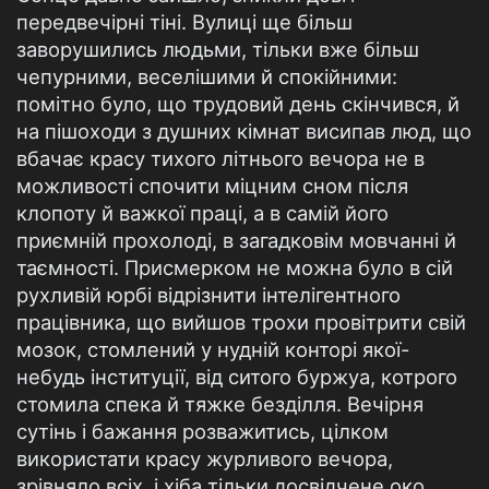
передвечірні тіні. Вулиці ще більш
заворушились людьми, тільки вже більш
чепурними, веселішими й спокійними:
помітно було, що трудовий день скінчився, й
на пішоходи з душних кімнат висипав люд, що
вбачає красу тихого літнього вечора не в
можливості спочити міцним сном після
клопоту й важкої праці, а в самій його
приємній прохолоді, в загадковім мовчанні й
таємності. Присмерком не можна було в сій
рухливій юрбі відрізнити інтелігентного
працівника, що вийшов трохи провітрити свій
мозок, стомлений у нудній конторі якої-
небудь інституції, від ситого буржуа, котрого
стомила спека й тяжке безділля. Вечірня
сутінь і бажання розважитись, цілком
використати красу журливого вечора,
зрівняло всіх, і хіба тільки досвідчене око