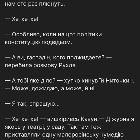
нам сто раз плюнуть.
— Хе-хе-хе!
— Особливо, коли нащот політики
конституцію подвідьом.
— А ви, гаспадін, кого поджидаете? —
перебила розмову Рухля.
— А тобі яке діло? — хутко кинув їй Ниточкин.
— Може, дожидаю, а може, й ні.
— Я так, спрашую...
— Хе-хе-хе! — вишкіривсь Кавун.— Діжурив я
якось у театрі, у саду. Так там теж
приставляли одну малоросійську кумедію