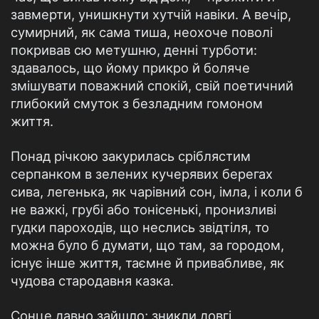
завмерти, унишкнути хутчій навіки. А вечір,
сумирний, як сама тиша, неохоче поволі
покривав сю метушню, денні турботи:
здавалось, що йому прикро й боляче
змішувати поважний спокій, свій поетичний
глибокий смуток з безладним гомоном
життя.
Понад річкою закурилась сріблястим
серпанком в зелених кучерявих берегах
сива, легенька, як чарівний сон, імла, і коли б
не важкі, грубі або тонісенькі, пронизливі
гудки пароходів, що неслись звідтіля, то
можна було б думати, що там, за городом,
існує інше життя, таємне й привабливе, як
чудова стародавня казка.
Сонце давно зайшло; зникли довгі