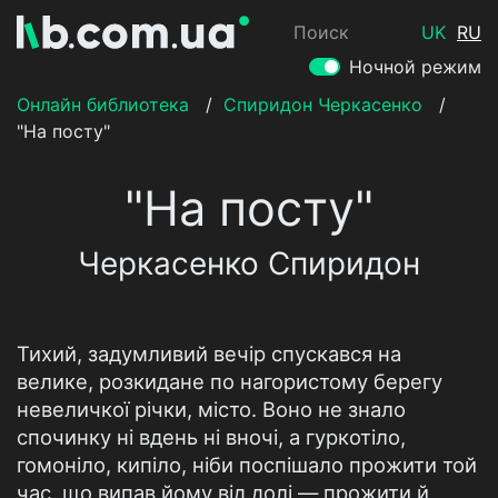
Поиск
UK
RU
Ночной режим
Онлайн библиотека
/
Спиридон Черкасенко
/
"На посту"
"На посту"
Черкасенко Спиридон
Тихий, задумливий вечір спускався на
велике, розкидане по нагористому берегу
невеличкої річки, місто. Воно не знало
спочинку ні вдень ні вночі, а гуркотіло,
гомоніло, кипіло, ніби поспішало прожити той
час, що випав йому від долі,— прожити й