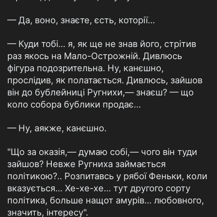
— Да, воно, знаєте, єсть, которії...
— Куди тобі... я, як ще не знав його, стрітив
раз якось на Мало-Острожній. Дивлюсь
фігура подозрительна. Ну, канєшно,
прослідив, як полатається. Дивлюсь, зайшов
він до бублейниці Ругнихи,— знаєш? — що
коло собора бублики продає...
— Ну, аякже, канєшно.
"Що за оказія,— думаю собі,— чого він туди
зайшов? Невже Ругниха займається
політикою?.. Розпитавсь у рябої Феньки, коли
вказується... Хе-хе-хе... тут другого сорту
політика, больше нащот амурів... любовного,
значить, інтересу".