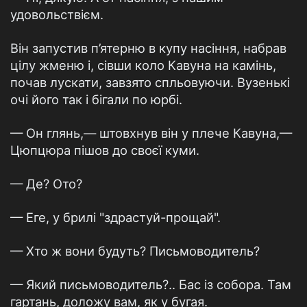
удовольствієм.
Він запустив п’ятерню в купу насіння, набрав
цілу жменю і, сівши коло Кавуна на камінь,
почав лускати, завзято спльовуючи. Вузенькі
очі його так і бігали по юрбі.
— Он глянь,— штовхнув він у плече Кавуна,—
Цюпцюра пішов до своєї куми.
— Де? Ото?
— Еге, у брилі "здрастуй-прощай".
— Хто ж вони будуть? Письмоводитель?
— Який письмоводитель?.. Бас із собора. Там
гартань, доложу вам, як у бугая.