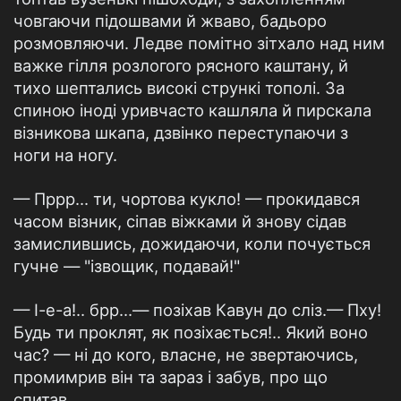
човгаючи підошвами й жваво, бадьоро
розмовляючи. Ледве помітно зітхало над ним
важке гілля розлогого рясного каштану, й
тихо шептались високі стрункі тополі. За
спиною іноді уривчасто кашляла й пирскала
візникова шкапа, дзвінко переступаючи з
ноги на ногу.
— Пррр... ти, чортова кукло! — прокидався
часом візник, сіпав віжками й знову сідав
замислившись, дожидаючи, коли почується
гучне — "ізвощик, подавай!"
— І-е-а!.. брр...— позіхав Кавун до сліз.— Пху!
Будь ти проклят, як позіхається!.. Який воно
час? — ні до кого, власне, не звертаючись,
промимрив він та зараз і забув, про що
спитав.