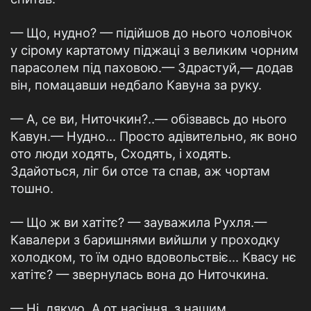
— Що, нудно? — підійшов до нього чоловічок
у сірому картатому піджаці з великим чорним
парасолем під паховою.— Здрастуй,— додав
він, помацавши недбало Кавуна за руку.
— А, се ви, Ниточкин?..— обізвавсь до нього
Кавун.— Нудно... Просто адівительно, як воно
ото люди ходять, Сходять, і ходять.
Здайоться, ліг би отсе та спав, аж чортам
тошно.
— Що ж ви хатітє? — зауважила Рухля.—
Кавалери з баришнями вийшли у проходку
холодком, то їм одно вдовольствіє... Квасу нє
хатітє? — звернулась вона до Ниточкина.
— Ні, дякую. А от насіння, з нашим