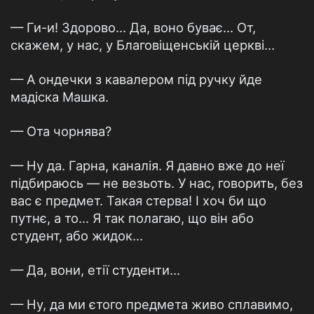
— Ги-и! Здорово... Да, воно буває... От,
скажем, у нас, у Благовіщенській церкві...
— А ондечки з кавалером під ручку йде
мадіска Машка.
— Ота чорнява?
— Ну да. Гарна, каналія. Я давно вже до неї
підбираюсь — не везьоть. У нас, говорить, без
вас є предмет. Такая стерва! І хоч би що
путнє, а то... Я так полагаю, що він або
студент, або жидок...
— Да, вони, етії студенти...
— Ну, да ми єтого предмета живо сплавимо,