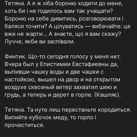
Тетяна. А я ж хіба бороню ходити до мене,
хоть би і не годилось вам так учащати?
Бороню на себе дивитись, розговорювати і
баляси точити? А цілуватись — вибачайте: це
вже не жарти... А знаєте, що я вам скажу?
Лучче, якби ви заспівали.
Финтик. Що-то сегодня голосу у меня нет.
Вчера был у Епистимии Евстафиевны да,
выпивши чашку воды и две чашки с
настойкою, вышел на двор и на открытом
воздухе сквозный ветер захватил шею и
грудь, а теперь и дерет в горле. (Кашляє).
Тетяна. Та нуте лиш перестаньте кородиться.
Випийте кубочок меду, то горло і
прочиститься.