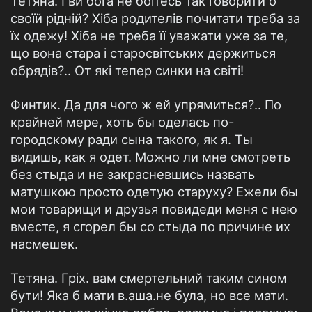
Тетяна. І ви бога не боїтесь так говорити о
своїй рідній? Хіба родителів почитати треба за
їх одежу! Хіба не треба її уважати уже за те,
що вона стара і старосвітських держиться
обрядів?.. От які тепер синки на світі!
Финтик. Да для чого ж ей упрямиться?.. По
крайней мере, хоть бы оделась по-
городскому ради сына такого, як я. Ты
видишь, как я одет. Можно ли мне смотреть
без стыда и не закрасневшись назвать
матушкою просто одетую старуху? Ежели бы
мои товарищи и друзья повидеди меня с нею
вместе, я сгорел бы со стыда по причине их
насмешек.
Тетяна. Гріх. вам смертельний таким сином
бути! Яка б мати в.аша.не була, но все мати.