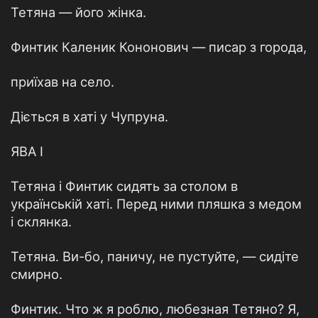
Тетяна — його жінка.
Финтик Каленик Кононович — писар з города,
приїхав на село.
Діється в хаті у Чупруна.
ЯВА І
Тетяна і Финтик сидять за столом в
українській хаті. Перед ними пляшка з медом
і склянка.
Тетяна. Ви-бо, паничу, не пустуйте, — сидіте
смирно.
Финтик. Что ж я роблю, любезная Тетяно? Я,