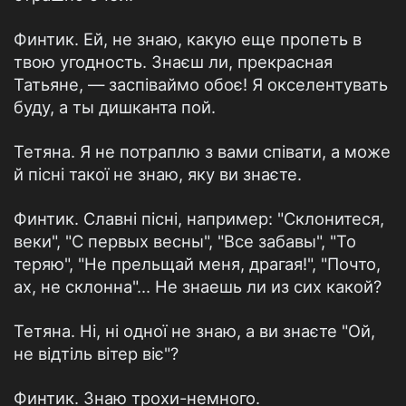
Финтик. Ей, не знаю, какую еще пропеть в
твою угодность. Знаєш ли, прекрасная
Татьяне, — заспіваймо обоє! Я окселентувать
буду, а ты дишканта пой.
Тетяна. Я не потраплю з вами співати, а може
й пісні такої не знаю, яку ви знаєте.
Финтик. Славні пісні, например: "Склонитеся,
веки", "С первых весны", "Все забавы", "То
теряю", "Не прельщай меня, драгая!", "Почто,
ах, не склонна"... Не знаешь ли из сих какой?
Тетяна. Ні, ні одної не знаю, а ви знаєте "Ой,
не відтіль вітер віє"?
Финтик. Знаю трохи-немного.