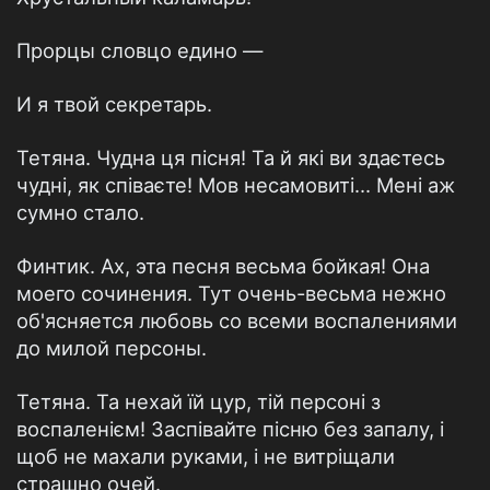
Прорцы словцо едино —
И я твой секретарь.
Тетяна. Чудна ця пісня! Та й які ви здаєтесь
чудні, як співаєте! Мов несамовиті... Мені аж
сумно стало.
Финтик. Ах, эта песня весьма бойкая! Она
моего сочинения. Тут очень-весьма нежно
об'ясняется любовь со всеми воспалениями
до милой персоны.
Тетяна. Та нехай їй цур, тій персоні з
воспаленієм! Заспівайте пісню без запалу, і
щоб не махали руками, і не витріщали
страшно очей.