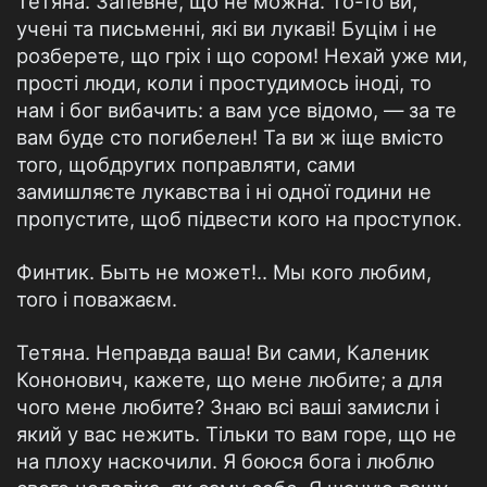
Тетяна. Запевне, що не можна. То-то ви,
учені та письменні, які ви лукаві! Буцім і не
розберете, що гріх і що сором! Нехай уже ми,
прості люди, коли і простудимось іноді, то
нам і бог вибачить: а вам усе відомо, — за те
вам буде сто погибелен! Та ви ж іще вмісто
того, щобдругих поправляти, сами
замишляєте лукавства і ні одної години не
пропустите, щоб підвести кого на проступок.
Финтик. Быть не может!.. Мы кого любим,
того і поважаєм.
Тетяна. Неправда ваша! Ви сами, Каленик
Кононович, кажете, що мене любите; а для
чого мене любите? Знаю всі ваші замисли і
який у вас нежить. Тільки то вам горе, що не
на плоху наскочили. Я боюся бога і люблю