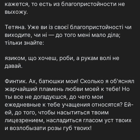
кажется, то есть из благопристойности не
выхожу.
Тетяна. Уже ви із своєї благопристойності чи
виходите, чи ні — до того мені мало діла;
тільки знайте:
язиком, що хочеш, роби, а рукам волі не
давай.
Финтик. Ах, батюшки мои! Сколько я об'яснял
жарчайший пламень любви моей к тебе! Но
ты все не догадуєшся, до чего мои
ежедневные к тебе учащения относятся? Ей-
ей, до того, чтобы насытиться твоим
лицезрением, насладиться гласом уст твоих
и возлобызати розы губ твоих!