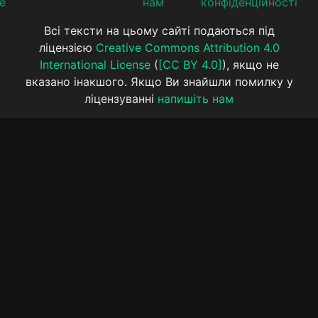
е
нам
конфіденційності
Всі тексти на цьому сайті подаються під
ліцензією
Creative Commons Attribution 4.0
International License
(
[CC BY 4.0]
), якщо не
вказано інакшого. Якщо Ви знайшли помилку у
ліцензуванні
напишіть нам