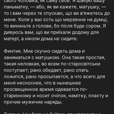
свого чоловіка, як саму себе. Я шаную вашу
паньматку, — або, як ви кажете, матушку, —
то і вам через те спускаю, що ви в'яжетесь до
мене. Коли у вас єсть що мерзенне на думці,
то викиньте з голови, бо після буде сором. Я
дивуюсь вам, що ви приїхали додому для
матері, а ніколи дома не сидите.
Финтик. Мне скучно сидеть дома и
заниматься с матушкою. Она такая простая,
такая неловкая, во всем по-старосвітськи
поступает; рано обедает, рано спать
ложится, рано просыпается, а что всего для
меня несноснее, что в нынешнее
просвещенное время одевается по-
старинному и носит очіпок, намітку, плахту и
прочие мужичие наряды.