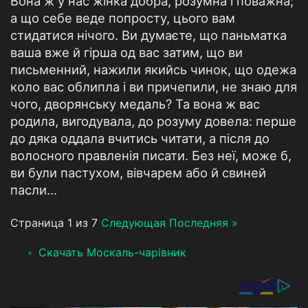
Вона ж у нас жінка добра, розумна і поважна;
а що себе веде попросту, цього вам
стидатися нічого. Ви думаєте, що паньматка
ваша вже й гірша од вас затим, що ви
письменний, нажили якийсь чинок, що одежа
коло вас облипла і ви причепили, не знаю для
чого, дворянську медаль? Та вона ж вас
родила, вигодувала, до розуму довела: перше
до дяка оддала вчитись читати, а після до
волосного правленія писати. Без неї, може б,
ви були пастухом, вівчарем або й свиней
пасли...
Страница 1 из 7
Следующая
Последняя »
Скачать Москаль-чарівник