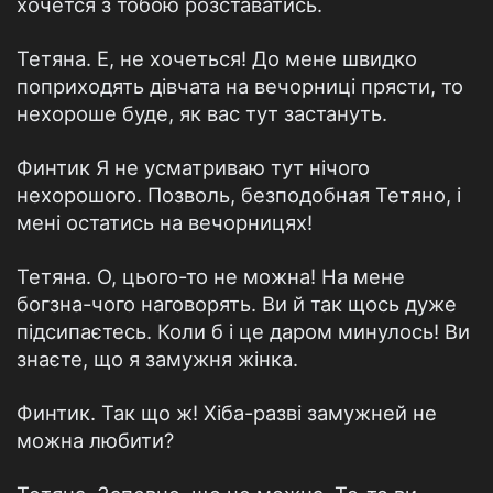
хочется з тобою розставатись.
Тетяна. Е, не хочеться! До мене швидко
поприходять дівчата на вечорниці прясти, то
нехороше буде, як вас тут застануть.
Финтик Я не усматриваю тут нічого
нехорошого. Позволь, безподобная Тетяно, і
мені остатись на вечорницях!
Тетяна. О, цього-то не можна! На мене
богзна-чого наговорять. Ви й так щось дуже
підсипаєтесь. Коли б і це даром минулось! Ви
знаєте, що я замужня жінка.
Финтик. Так що ж! Хіба-разві замужней не
можна любити?