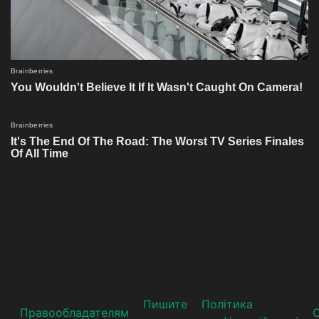
Пишите
Політика
Прaвooблaдателям