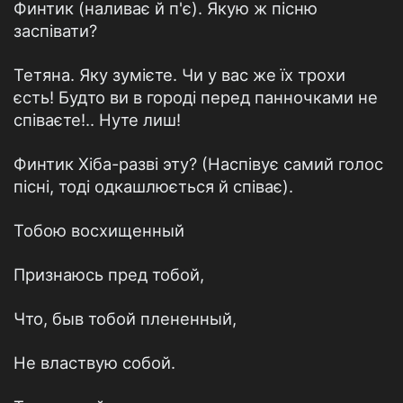
Финтик (наливає й п'є). Якую ж пісню
заспівати?
Тетяна. Яку зумієте. Чи у вас же їх трохи
єсть! Будто ви в городі перед панночками не
співаєте!.. Нуте лиш!
Финтик Хіба-разві эту? (Наспівує самий голос
пісні, тоді одкашлюється й співає).
Тобою восхищенный
Признаюсь пред тобой,
Что, быв тобой плененный,
Не властвую собой.