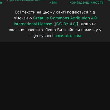
е
нам
конфіденційності
Всі тексти на цьому сайті подаються під
ліцензією
Creative Commons Attribution 4.0
International License
(
[CC BY 4.0]
), якщо не
вказано інакшого. Якщо Ви знайшли помилку у
ліцензуванні
напишіть нам