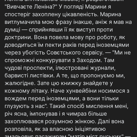
"Вивчаєте Леніна?" У погляді Марини я
спостеріг захоплену цікавленість. Марина
витлумачила мою фразу інакше, аніж я мав на
думці — сприйнявши її як виступ проти
доктрини. Вона повела мову про роботу, як
доводиться їм пекти раків перед іноземцями
через убогість Совєтського сервісу. — "Ми не
спроможні конкурувати з Заходом. Там
чудові проспекти, ілюстровані журнали,
барвисті листівки. А те, що пропонуємо ми,
жалюгідне. Зате цю книжку знайдете у
кожному літаку. Наче хунвейбіни носимося з
вождем перед іноземцями, а вони тільки
глузують з нас". Такий спосіб мислення мені,
річ ясна, імпонував і я чимраз більше
захоплювався розумною жінкою. Далі вона
розповіла, як за власною ініціятивою
змальовує пасажирам "матір міст руських" —