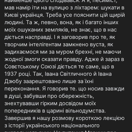
найменше цього сподівався. А я, песиміст,
мав намір іти на вулицю з ліхтарем: шукати в
Києві українця. Треба усе пояснити цій щирій
людині. Та ж, певно, вона, як і багато інших
моїх ошуканих земляків, не знає, що в нас
діється насправді. І я заговорив про те, як
творчим інтелігентам замкнено вуста, як
задихаємося ми за муром брехні, не маючи
жодної змоги сказати правду. Адже й зараз в
Совєтському Союзі діється те саме, що в
1937 році. Так, Івана Світличного й Івана
Дзюбу заарештовано лише за їхні
переконання. Я говорив те. що носив завжди
в душі, забувши про обережність,
знехтувавши гірким досвідом моїх
попередників в царині вільнодумства.
Завершив я нашу розмову короткою лекцією
з історії українського національного