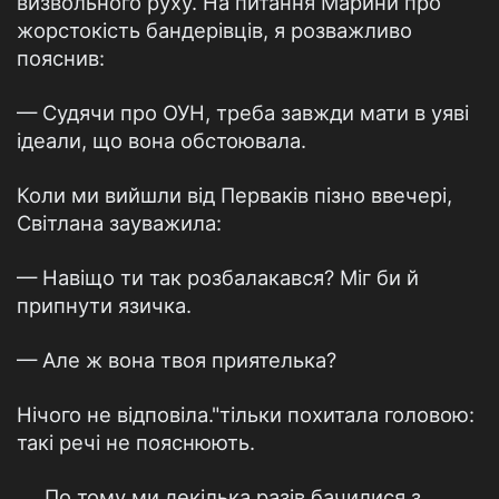
визвольного руху. На питання Марини про
жорстокість бандерівців, я розважливо
пояснив:
— Судячи про ОУН, треба завжди мати в уяві
ідеали, що вона обстоювала.
Коли ми вийшли від Перваків пізно ввечері,
Світлана зауважила:
— Навіщо ти так розбалакався? Міг би й
припнути язичка.
— Але ж вона твоя приятелька?
Нічого не відповіла."тільки похитала головою:
такі речі не пояснюють.
.... По тому ми декілька разів бачилися з