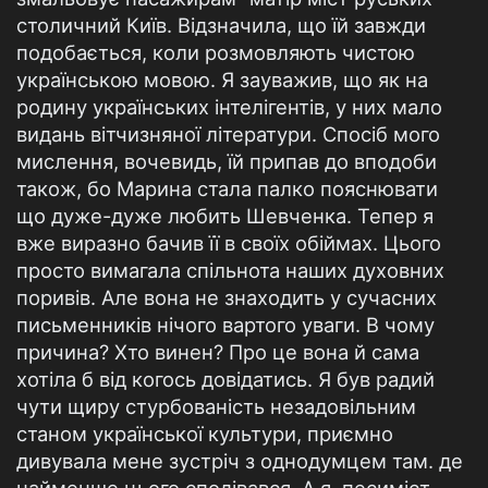
столичний Київ. Відзначила, що їй завжди
подобається, коли розмовляють чистою
українською мовою. Я зауважив, що як на
родину українських інтелігентів, у них мало
видань вітчизняної літератури. Спосіб мого
мислення, вочевидь, їй припав до вподоби
також, бо Марина стала палко пояснювати
що дуже-дуже любить Шевченка. Тепер я
вже виразно бачив її в своїх обіймах. Цього
просто вимагала спільнота наших духовних
поривів. Але вона не знаходить у сучасних
письменників нічого вартого уваги. В чому
причина? Хто винен? Про це вона й сама
хотіла б від когось довідатись. Я був радий
чути щиру стурбованість незадовільним
станом української культури, приємно
дивувала мене зустріч з однодумцем там. де