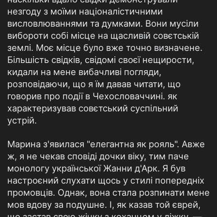
незгоду з моїми націоналістичними
висловлюваннями та думками. Вони мусіли
вибороти собі місце на щасливій совєтській
землі. Моє місце було вже точно визначене.
Більшість свідків, свідомі своєї нещирости,
кидали на мене вибачливі погляди,
розповідаючи, що я їм давав читати, що
говорив про події в Чехословаччині. як
характеризував совєтський суспільний
устрій.
Марина з'явилася "елегантна як рояль". Авже
ж, я не чекав сповіді дочки віку, тим паче
монологу української Жанни д'Арк. Я був
настроєний слухати щось у стилі попередніх
промовців. Однак, вона стала розпинати мене
мов вдову за подушне. І, як казав той єврей,
що застав свою жінку з коханцем у ліжку. —