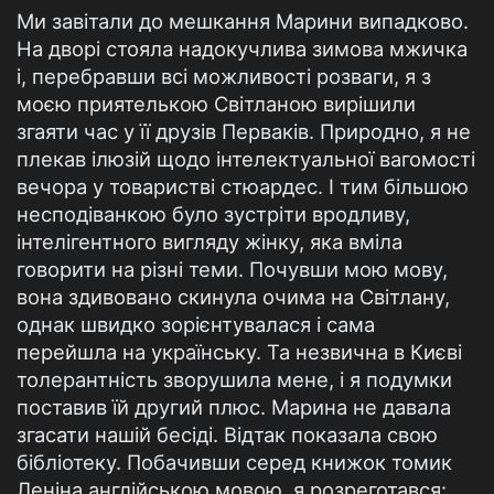
Ми завітали до мешкання Марини випадково.
На дворі стояла надокучлива зимова мжичка
і, перебравши всі можливості розваги, я з
моєю приятелькою Світланою вирішили
згаяти час у її друзів Перваків. Природно, я не
плекав ілюзій щодо інтелектуальної вагомості
вечора у товаристві стюардес. І тим більшою
несподіванкою було зустріти вродливу,
інтелігентного вигляду жінку, яка вміла
говорити на різні теми. Почувши мою мову,
вона здивовано скинула очима на Світлану,
однак швидко зорієнтувалася і сама
перейшла на українську. Та незвична в Києві
толерантність зворушила мене, і я подумки
поставив їй другий плюс. Марина не давала
згасати нашій бесіді. Відтак показала свою
бібліотеку. Побачивши серед книжок томик
Леніна англійською мовою, я розреготався: