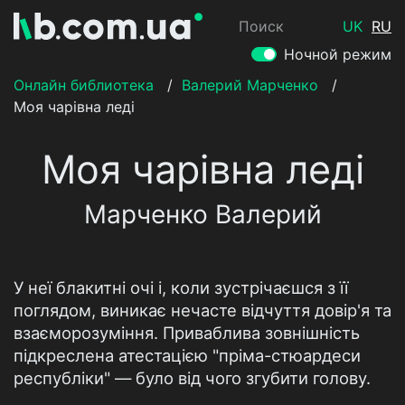
Поиск
UK
RU
Ночной режим
Онлайн библиотека
/
Валерий Марченко
/
Моя чарівна леді
Моя чарівна леді
Марченко Валерий
У неї блакитні очі і, коли зустрічаєшся з її
поглядом, виникає нечасте відчуття довір'я та
взаєморозуміння. Приваблива зовнішність
підкреслена атестацією "пріма-стюардеси
республіки" — було від чого згубити голову.