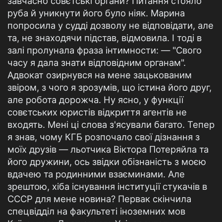
завчасно совєтські органи? Питання стояло
руба й уникнути його було ніяк. Марина
попросила у судді дозволу не відповідати, але
та, не знаходячи підстав, відмовила. І тоді в
залі пролунала фраза інтимности: — "Свого
часу я дала знати відповідним органам".
Адвокат озирнувся на мене зацькованим
звіром, з чого я зрозумів, що істина його друг,
але робота дорожча. Ну ясно, у функції
совєтських юристів відкриття агентів не
входять. Мені ці слова з'ясували багато. Тепер
я знав, чому КГБ розпочало свої дізнання з
моїх друзів — льотчика Віктора Потеряйла та
його дружини, ось звідки обізнаність з моєю
вдачею та родинними взаєминами. Але
зрештою, хіба існування інституції стукачів в
СССР для мене новина? Первак скінчила
спецвідділ на факультеті іноземних мов