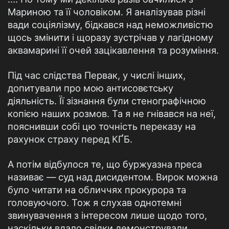
Мариною та її чоловіком. Я аналізував різні
вади соціялізму, бідкався над неможливістю
щось змінити і щоразу зустрічав у лагідному
аквамарині її очей зацікавлення та розуміння.
Під час слідства Первак, у числі інших,
допитували про мою антисовєтську
діяльність. Її зізнання були стенографічною
копією наших розмов. Та я не гнівався на неї,
пояснивши собі цю точність переказу на
рахунок страху перед КҐБ.
А потім відбулося те, що буржуазна преса
називає — суд над дисидентом. Вирок можна
було читати на обличчях прокурора та
головуючого. Тож я слухав однотемні
звинувачення з інтересом лише щодо того,
наскільки вдало свідки демонстрували