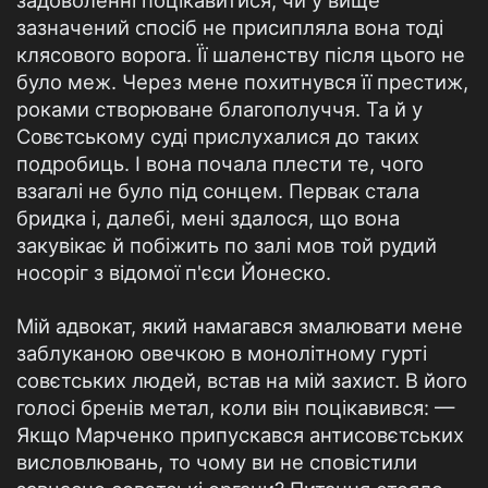
задоволенні поцікавитися, чи у вище
зазначений спосіб не присипляла вона тоді
клясового ворога. Її шаленству після цього не
було меж. Через мене похитнувся її престиж,
роками створюване благополуччя. Та й у
Совєтському суді прислухалися до таких
подробиць. І вона почала плести те, чого
взагалі не було під сонцем. Первак стала
бридка і, далебі, мені здалося, що вона
закувікає й побіжить по залі мов той рудий
носоріг з відомої п'єси Йонеско.
Мій адвокат, який намагався змалювати мене
заблуканою овечкою в монолітному гурті
совєтських людей, встав на мій захист. В його
голосі бренів метал, коли він поцікавився: —
Якщо Марченко припускався антисовєтських
висловлювань, то чому ви не сповістили