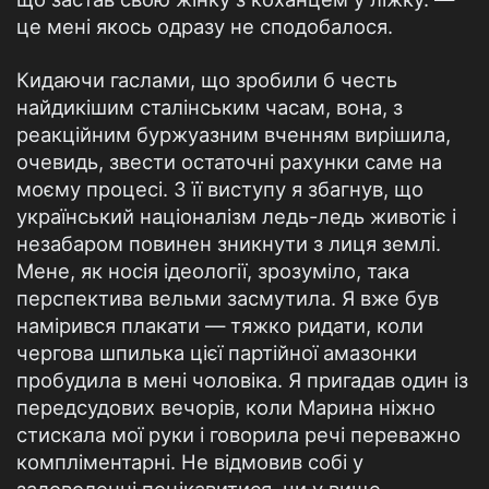
це мені якось одразу не сподобалося.
Кидаючи гаслами, що зробили б честь
найдикішим сталінським часам, вона, з
реакційним буржуазним вченням вирішила,
очевидь, звести остаточні рахунки саме на
моєму процесі. З її виступу я збагнув, що
український націоналізм ледь-ледь животіє і
незабаром повинен зникнути з лиця землі.
Мене, як носія ідеології, зрозуміло, така
перспектива вельми засмутила. Я вже був
намірився плакати — тяжко ридати, коли
чергова шпилька цієї партійної амазонки
пробудила в мені чоловіка. Я пригадав один із
передсудових вечорів, коли Марина ніжно
стискала мої руки і говорила речі переважно
компліментарні. Не відмовив собі у