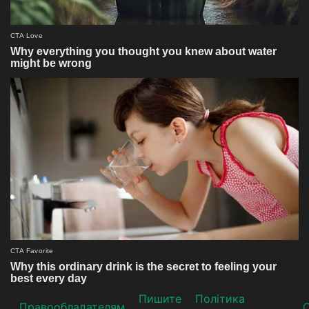
Пишите
Політика
Прaвooблaдателям