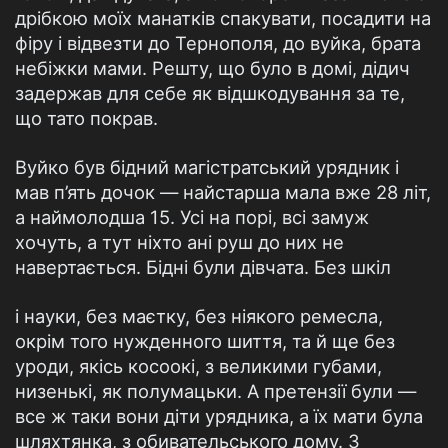
дрібкою моїх манатків спакувати, посадити на
фіру і відвезти до Тернополя, до вуйка, брата
небіжки мами. Решту, що було в домі, дідич
задержав для себе як відшкодування за те,
що тато покрав.
Вуйко був бідний магістратський урядник і
мав п’ять дочок — найстарша мала вже 28 літ,
а наймолодша 15. Усі на порі, всі замуж
хочуть, а тут ніхто ані руш до них не
навертається. Бідні були дівчата. Без шкіл
і науки, без маєтку, без ніякого ремесла,
окрім того нужденного шиття, та й ще без
уроди, якісь косоокі, з великими губами,
низенькі, як полумацьки. А претензії були —
все ж таки вони діти урядника, а їх мати була
шляхтянка, з обивательського дому. З