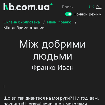
Поиск
UK
RU
Ночной режим
Онлайн библиотека
/
Иван Франко
/
Між добрими людьми
Між добрими
людьми
Франко Иван
І
Що ви так дивитеся на мої руки? Ну, годі вам,
покиньте! Негарні вони, ще з мозолями.