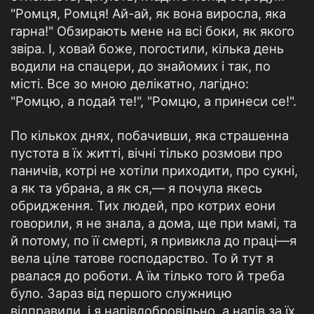
"Ромця, Ромця! Ай-ай, як вона виросла, яка
гарна!" Обзирають мене на всі боки, як якого
звіра. І, ховай боже, погостили, кілька день
водили на спацери, до знайомих і так, по
місті. Все зо мною делікатно, лагідно:
"Ромцю, а подай те!", "Ромцю, а принеси се!".
По кількох днях, побачивши, яка страшенна
пустота в їх житті, вічні тілько розмови про
паничів, котрі не хотіли приходити, про сукні,
а як та убрана, а як ся,— я почула якесь
обридження. Тих людей, про котрих еони
говорили, я не знала, а дома, ще при мамі, та
й потому, по її смерті, я привикла до праці—я
вела ціле татове господарство. То й тут я
рвалася до роботи. А їм тілько того й треба
було. Зараз від першого служницю
відправили, і я напівдобровільно, а напів за їх