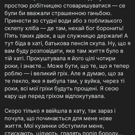
простою робітницею стоваришуватися — се
були би вважали страшенною ганьбою.
Принести зо студні води або з поблизького
склепу хліба — де там, нехай бог боронить!
П’ять таких дівок, а ще служницю держали! А
тут біда в хаті, батькова пенсія скупа. Ну, що я
вам буду розповідати, яке там життя було в
тій хаті. Прокуштувала я його цілі чотири
роки, і знаєте... Може бути, що те, що я тепер
роблю — і великий гріх. Але я думаю, що за
те пекло, яке я вибула там, у вуйка, через ті
роки, всі мої гріхи будуть прощені. Я сесю
кару ще перед гріхом відпокутувала.
Скоро тілько я ввійшла в хату, так зараз і
почула, що починається для мене нове
життя. Мої кузинки обступили мене,
стискають, цілують, гладять попід бороду...