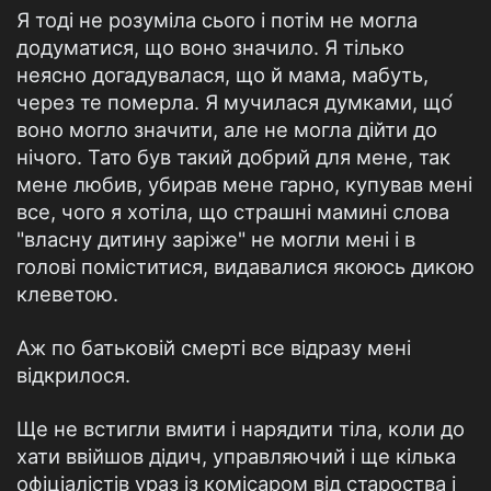
Я тоді не розуміла сього і потім не могла
додуматися, що воно значило. Я тілько
неясно догадувалася, що й мама, мабуть,
через те померла. Я мучилася думками, що́
воно могло значити, але не могла дійти до
нічого. Тато був такий добрий для мене, так
мене любив, убирав мене гарно, купував мені
все, чого я хотіла, що страшні мамині слова
"власну дитину заріже" не могли мені і в
голові поміститися, видавалися якоюсь дикою
клеветою.
Аж по батьковій смерті все відразу мені
відкрилося.
Ще не встигли вмити і нарядити тіла, коли до
хати ввійшов дідич, управляючий і ще кілька
офіціалістів ураз із комісаром від староства і