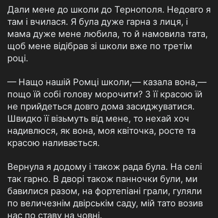
Дали мене до школи до Тернополя. Недовго я
там і вчилася. Я була дуже гарна з лиця, і
мама дуже мене любила, то й намовила тата,
щоб мене відібрав зі школи вже по третім
році.
— Нащо нашій Ромці школи,— казала вона,—
пощо їй собі голову морочити? З її красою їй
не прийдеться довго дома засиджуватися.
Швидко її візьмуть від мене, то нехай хоч
надивлюся, як вона, моя квіточка, росте та
красою наливається.
Вернула я додому і також рада була. На селі
так гарно. В дворі також панночки були, ми
бавилися разом, на фортепіані грали, гуляли
по величезнім двірськім саду, мій тато возив
нас по ставу на човні.