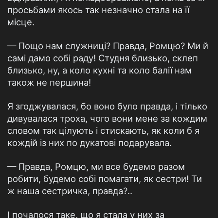
просьбами якось так незначно стала на її
місце.
— Пощо нам служниці? Правда, Ромцю? Ми й
самі дамо собі раду! Студня близько, склеп
близько, ну, а коло кухні та коло балії нам
також не першина!
Я згоджувалася, бо воно було правда, і тілько
дивувалася троха, чого вони мене за кождим
словом так цілують і стискають, як коли б я
кождій із них по дукатові подарувала.
— Правда, Ромцю, ми все будемо разом
робити, будемо собі помагати, як сестри! Ти
ж наша сестричка, правда?..
І почалося таке, що я стала у них за