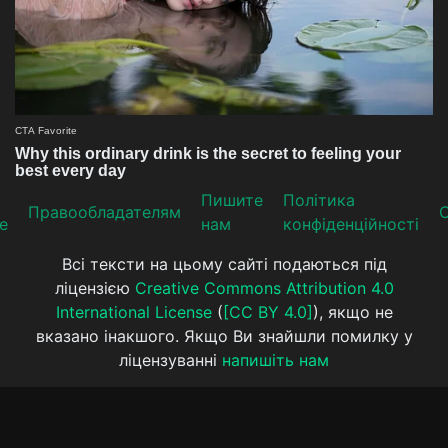
Пишите
Політика
Прaвooблaдателям
е
нам
конфіденційності
Всі тексти на цьому сайті подаються під
ліцензією
Creative Commons Attribution 4.0
International License
(
[CC BY 4.0]
), якщо не
вказано інакшого. Якщо Ви знайшли помилку у
ліцензуванні
напишіть нам