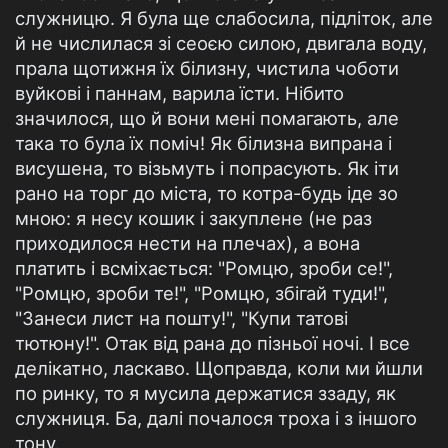
служницю. Я була ще слабосила, підліток, але
й не числилася зі сеоєю силою, двигала воду,
прала щотижня їх білизну, чистила чоботи
вуйкові і паннам, варила їсти. Нібито
значилося, що й вони мені помагають, але
така то була їх поміч! Як білизна випрана і
висушена, то візьмуть і попрасують. Як іти
рано на торг до міста, то котра-будь іде зо
мною: я несу кошик і закуплене (не раз
приходилося нести на плечах), а вона
платить і всміхається: "Ромцю, зроби се!",
"Ромцю, зроби те!", "Ромцю, збігай туди!",
"Занеси лист на пошту!", "Купи татові
тютюну!". Отак від рана до пізньої ночі. І все
делікатно, ласкаво. Щоправда, коли ми йшли
по ринку, то я мусила держатися ззаду, як
служниця. Ба, далі почалося троха і з іншого
тону.