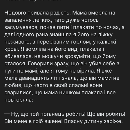
Недовго тривала радість. Мама вмерла на
запалення легких, тато дуже чогось
засумувався, почав пити і плакати по ночах, а
далі одного рана знайшла я його на ліжку
неживого, з перерізаним горлом, у калюжі
крові. Я зомліла на його вид, плакала і
вбивалася, не можучи зрозуміти, що йому
сталося. Говорили зразу, що він убив себе з
туги по мамі, але я тому не вірила. Я вже
мала дванадцять літ і знала, що він мами не
любив, що часто в своїй спальні вони
сварилися, що мама нишком плакала і все
повторяла:
— Ну, що той поганець робить! Що він робить!
Він мене в гріб вжене! Власну дитину заріже.