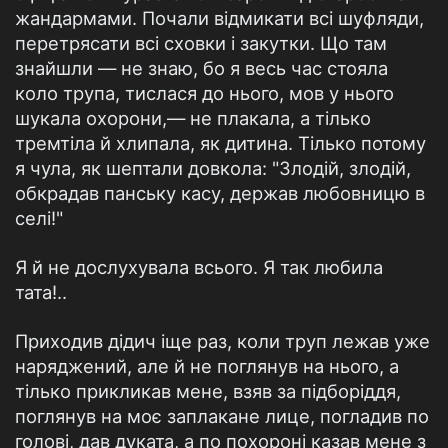
жандармами. Почали відмикати всі шуфляди,
перетрясати всі сховки і закутки. Що там
знайшли — не знаю, бо я весь час стояла
коло трупа, тислася до нього, мов у нього
шукала охорони,— не плакала, а тілько
тремтіла й хлипала, як дитина. Тілько потому
я чула, як шептали довкола: "Злодій, злодій,
обкрадав панську касу, держав любовницю в
селі!"
Я й не дослухувала всього. Я так любила
тата!..
Приходив дідич іще раз, коли труп лежав уже
наряджений, але й не поглянув на нього, а
тілько прикликав мене, взяв за підборіддя,
поглянув на моє заплакане лице, погладив по
голові, дав дуката, а по похороні казав мене з