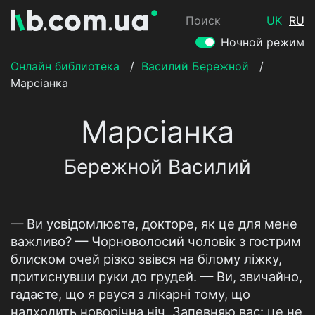
Поиск
UK
RU
Ночной режим
Онлайн библиотека
/
Василий Бережной
/
Марсіанка
Марсіанка
Бережной Василий
— Ви усвідомлюєте, докторе, як це для мене
важливо? — Чорноволосий чоловік з гострим
блиском очей різко звівся на білому ліжку,
притиснувши руки до грудей. — Ви, звичайно,
гадаєте, що я рвуся з лікарні тому, що
надходить новорічна ніч. Запевняю вас: це не