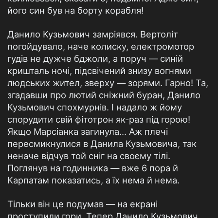
його син був на борту корабля!
Данило Кузьмович замріявся. Вертоліт
погойдувало, наче колиску, електромотор
гудів не дужче бджоли, а поруч — синій
кришталь ночі, підсвічений знизу вогнями
людських жител, зверху — зорями. Гарно! Та,
згадавши про лютий сніжний буран, Данило
Кузьмович спохмурнів. І надало ж йому
спорудити свій фітотрон як-раз під горою!
Якщо Марсіанка загинула… Аж плечі
пересмикнулися в Данила Кузьмовича, так
неначе відчув той сніг на своєму тілі.
Поглянув на годинника — вже 6 пора й
Карпатам показатись, а їх нема й нема.
Тільки він це подумав — на екрані
проступили гори. Тепер Данило Кузьмович