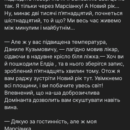
так. Я тільки через Марсіанку! А Новий рік…
Ну, минає дві тисячі п’ятнадцятий, почнеться
шістнадцятий, то й що? Ми весь час живемо
між минулим і майбутнім…
— Але ж у вас підвищена температура,
Даниле Кузьмовичу, — лагідно мовив лікар,
сідаючи в надувне крісло біля ліжка.— Хоч ви
й пошкодили Елдіа , та в нього зберігся запис,
зроблений п’ятнадцять хвилин тому. Отож я
вам раджу зустріти Новий рік тут. Увімкнемо
всі площини, і ви побачите увесь світ!
Впевнений, що на-ша доброзичлива
Домінанта дозволить вам скуштувати навіть
вина.
— Дякую за гостинність, але ж моя
Марсіанка…