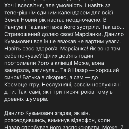
Хоч і всесвітня, але умовність. І навіть за
тепе-рішнім єдиним календарем для всієї
Землі Новий рік настає неодночасно. В
Рангуні і Ташкенті вже його зустріли. Так що…
Стривожений долею своєї Марсіанки, Данило
Кузьмович все інше вважав не вартим уваги.
Навіть своє здоров’я. Марсіанка! Як вона там
себе почуває? Цілих дев’ять годин
протримали його в клініці! Може, вона
замерзла, загинула… Та й Назар — хороший
синок! Батька в лікарню, а сам — до
Космоцентру. Неслухняні, зовсім неслухняні
діти. Такі самі, як і три тисячі років тому в
древніх шумерів.
Данило Кузьмович згадав, як він,
розсердившись, вимкнув відеофон, коли
Назар спробував його заспокоювати. Може, й