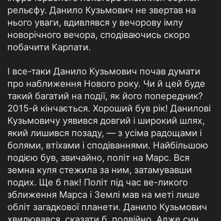
рельєфу. Данило Кузьмович не звертав на
нього уваги, вдивлявся у вечорову імлу
новорічного вечора, сподіваючись скоро
побачити Карпати.
І все-таки Данило Кузьмович почав думати
про наближення Нового року. Чи й цей буде
такий багатий на події, як його попередник?
2015-й кінчається. Хороший був рік! Данилові
Кузьмовичу уявився довгий і широкий шлях,
який лишився позаду, — з усіма радощами і
болями, втіхами і сподіваннями. Найбільшою
подією був, звичайно, політ на Марс. Вся
земна куля стежила за ним, затамувавши
подих. Ще б пак! Політ під час ве-ликого
зближення Марса і Землі мав на меті лише
обліт загадкової планети. Данило Кузьмович
хвилювався, сказати б, подвійно. Адже син,