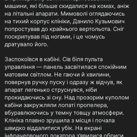
машини, які більше скидалися на комах, аніж
на літальні апарати. Мимоволі оглядаючись
на тихий корпус клініки, Данило Кузьмович
попростував до крайнього вертольота. Сніг
поскрипував під ногами, і це чомусь
дратувало його.
Заспокоївся в кабіні. Сів біля пульта
управління — панель засвітилася спокійним
матовим світлом. Не гаючи й хвилини,
повернув ручку пуску і одразу ж відчув, як
апарат легенько струснувся, ніби
прокидаючись зі сну. Над прозорим куполом
кабіни закружляли лопаті пропелера,
вбуравлюючись у темну товщу атмосфери.
Клініка плавно зрушила з місця і почала
швидко віддалитися убік. На екрані
інфрачервоного локатора з’явилися обриси