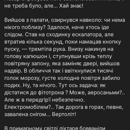
не треба було, але… Хай знає!
Вийшов з палати, озирнувся навколо: чи нема
нікого поблизу? Здалося, наче хтось іде
слідом. Став на сходинку ескалатора, але
втратив кілька секунд, поки намацав кнопку
пуску, — тремтіла рука. Внизу накинув на
голову капюшон і, ступнувши крізь теплу
повітряну запону, яка заміняє двері, вийшов
надвір. В обличчя так і ввіткнулися тисячі
голок морозу, густе холодне повітря забило
подих. Ну, та нічого. Тут ось задача: як
дістатися до фітотрона ? Може, аеросаньми?..
Але ж в передгір’ї небезпечно.
Електромобілем?.. Так дорога в горах, певне,
завалена снігом… Вертоліт!
В примарному світлі ліхтаря бовваніли