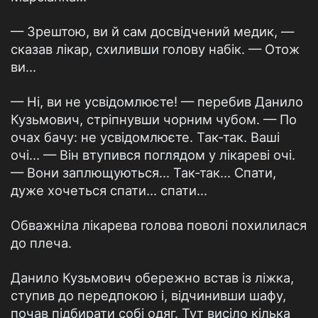
— Зрештою, ви й сам досвідчений медик, —
сказав лікар, схиливши голову набік. — Отож
ви…
— Ні, ви не усвідомлюєте! — перебив Данило
Кузьмович, стріпнувши чорним чубом. — По
очах бачу: не усвідомлюєте. Так-так. Ваші
очі… — Він втупився поглядом у лікареві очі.
— Вони заплющуються… Так-так… Спати,
дуже хочеться спати… спати…
Обважніла лікарева голова поволі похилилася
до плеча.
Данило Кузьмович обережно встав із ліжка,
ступив до передпокою і, відчинивши шафу,
почав підбирати собі одяг. Тут висіло кілька