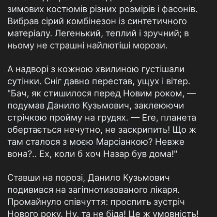
зимових костюмів різних розмірів і фасонів.
Вибрав сірий комбінезон із синтетичного
матеріалу. Легенький, теплий і зручний; в
ньому не страшні найлютіші морози.
А надворі з кожною хвилиною густішали
сутінки. Сніг давно перестав, ущух і вітер.
"Бач, як стишилося перед Новим роком, —
подумав Данило Кузьмович, заклеюючи
стрічкою пройму на грудях. — Еге, планета
обертається нечутно, не заскрипить! Що ж
там сталося з моєю Марсіанкою? Невже
вона?.. Ех, коли б хоч Назар був дома!"
Ставши на порозі, Данило Кузьмович
подивився на загіпнотизованого лікаря.
Промайнуло співчуття: проспить зустріч
Нового року. Ну, та не біда! Це ж умовність!