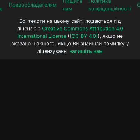
Пишите
Політика
Прaвooблaдателям
е
нам
конфіденційності
Всі тексти на цьому сайті подаються під
ліцензією
Creative Commons Attribution 4.0
International License
(
[CC BY 4.0]
), якщо не
вказано інакшого. Якщо Ви знайшли помилку у
ліцензуванні
напишіть нам