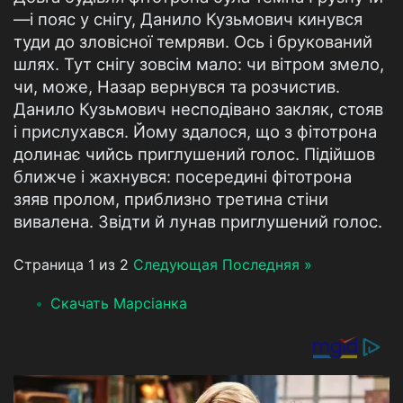
—і пояс у снігу, Данило Кузьмович кинувся
туди до зловісної темряви. Ось і брукований
шлях. Тут снігу зовсім мало: чи вітром змело,
чи, може, Назар вернувся та розчистив.
Данило Кузьмович несподівано закляк, стояв
і прислухався. Йому здалося, що з фітотрона
долинає чийсь приглушений голос. Підійшов
ближче і жахнувся: посередині фітотрона
зяяв пролом, приблизно третина стіни
вивалена. Звідти й лунав приглушений голос.
Страница 1 из 2
Следующая
Последняя »
Скачать Марсіанка