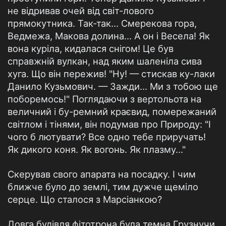
не відривав очей від світ-лового
прямокутника. Так-так… Смерекова гора,
Ведмежа, Макова долина… А он і Весела! Як
вона куріла, кидалася снігом! Це був
справжній вулкан, над яким шаленіла сива
хуга. Що він пережив! "Ну! — стискав ку-лаки
Данило Кузьмович. — Зажди… Ми з тобою ще
поборемось!" Поглядаючи з вертольота на
величний і бу-ремний краєвид, помережаний
світлом і тінями, він подумав про Природу: "І
чого б лютувати? Все одно тебе приручать!
Як дикого коня. Як вогонь. Як плазму…"
Скерував свого апарата на посадку. І чим
ближче було до землі, тим дужче щеміло
серце. Що сталося з Марсіанкою?
Довга будівля фітотрона була темна Грузнучи