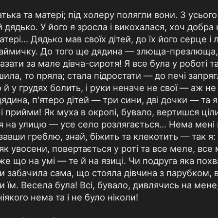
тька та матері; під холеру полягли вони. З усього
й дядько. У його я зросла і викохалася, хоч добра 
тері... Дядько мав своїх дітей, до їх його серце і
 наймичку. До того ще дядина — злюща-презлюща, 
азати за мале дівча-сиротя! Я все була у роботі та
шила, то пряла; стала підростати — до печі запряг
й у грудях болить, і руки неначе не свої — аж не ч
ядина, п'ятеро дітей — три сини, дві дочки — та я
ай, і прийми! Як муха в окропі, бувало, вертишся ці
я на улицю — усе село розлягається... Нема мені
вавши греблю, знай, біжить та клекотить — так я: 
ряк увосени, повертається у роті та все меле, все
же що на умі — те й на язиці. Чи подруга яка пох
чи забачила сама, що стояла дівчина з парубком, 
и їм. Весела була! Всі, бувало, дивлячись на мене,
ніякого нема та і не було ніколи!