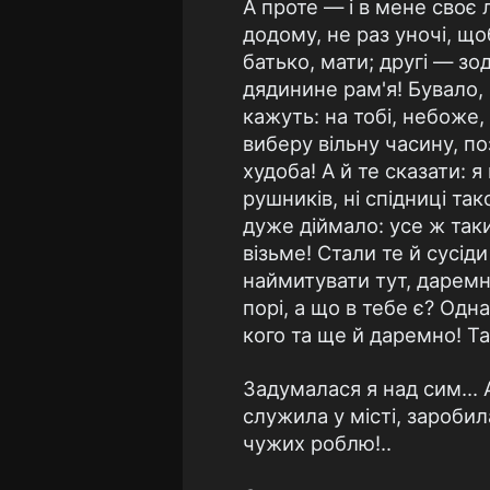
А проте — і в мене своє 
додому, не раз уночі, що
батько, мати; другі — зо
дядинине рам'я! Бувало, 
кажуть: на тобі, небоже,
виберу вільну часину, по
худоба! А й те сказати: я
рушників, ні спідниці так
дуже діймало: усе ж таки
візьме! Стали те й сусід
наймитувати тут, даремно
порі, а що в тебе є? Одн
кого та ще й даремно! Т
Задумалася я над сим...
служила у місті, заробил
чужих роблю!..