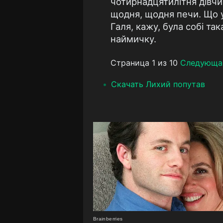
чотирнадцятилітня дівчин
щодня, щодня печи. Що ув
Галя, кажу, була собі так
наймичку.
Страница 1 из 10
Следующа
Скачать Лихий попутав