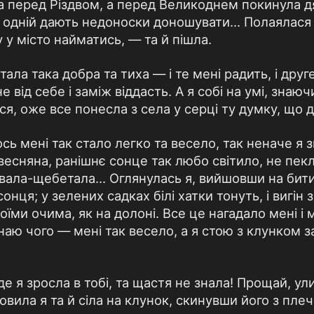
ла перед Різдвом, а перед Великоднем покинула д
і одній дають недоноски доношувати... Полаялася 
у у місто найматись, — та й пішла.
ала така добра та тиха — і те мені радить, і друге
 від себе і заміж віддасть. А я собі на умі, знаюч
ся, оже все понесла з села у серці ту думку, що
ось мені так стало легко та весело, так неначе я з
весняна, ранішнє сонце так любо світило, не пекло
півала-щебетала... Оглянулась я, вийшовши на бит
онця; у зелених садках білі хатки тонуть, і вигін 
оїми очима, як на долоні. Все це нагадало мені і 
знаю чого — мені так весело, а я стою з клунком з
де я зросла в тобі, та щастя не знала! Прощай, ули
вила я та й сіла на клунок, скинувши його з плеч