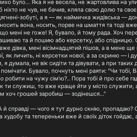
лихо було... Яка я не весела, не жартовлива на ул
б ніхто не чув, не бачив, кляла свою долю та сво
дягнені-зобуті, а я — як наймичка жидівська — д
носить вона, носить, порве на шмаття та тоді вже
 що мені не гоже! Я, бувало, й тому рада. Хоч пер
зшиваю та й пошию або керсетку, або спідницю. О
 вже дівка, мені вісімнадцятий пішов, а в мене ще
ої, як личить, ні керсетки нової, а за скриню — і д
, я думала, не вік сидіти та дівувати, а при таких
и помічати. Бувало, почнуть мені раяти: "Чи тобі, 
 робити на чужу сім'ю?.. Пора тобі й про себе га
ак ти служиш, то вже краще йти у місто служити, 
ам хоч грошей заробиш — зодінешся..."
 А й справді — чого я тут дурно скнію, пропадаю?
а худобу та тепереньки вже й своїх діток гойдає, а