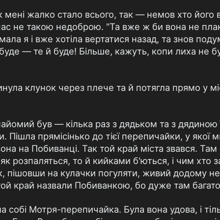
ак мені жалко стало всього, так — немов хто його 
 час не такою недоброю. "Та вже ж би вона не пл
ала я і вже хотіла вертатися назад, та знов поду
уде — те й буде! Більше, кажуть, копи лиха не б
инула клунок через плече та й потягла прямо у мі
найомий був — кілька раз з дядьком та з дядиною
и. Пішла прямісінько до тієї перепичайки, у якої
вона на Побиванці. Так той край міста звався. Там
 як розпаляться, то й кийками б'ються, і чим хто 
к, пішовши на кулачки погуляти, живий додому не 
той край назвали Побиванкою, бо дуже там багато
а собі Мотря-перепичайка. Була вона удова, і тіль