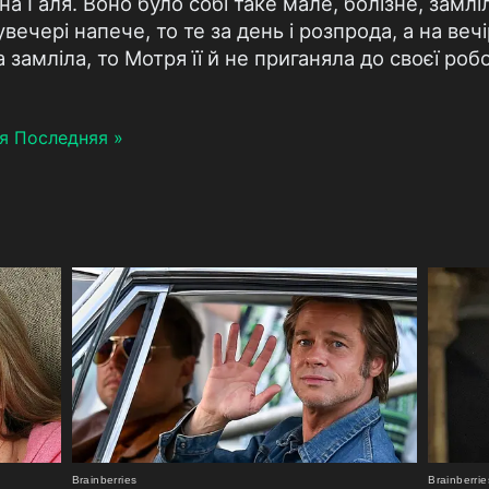
а Галя. Воно було собі таке мале, болізне, замліле
ечері напече, то те за день і розпрода, а на вечі
а замліла, то Мотря її й не приганяла до своєї роб
я
Последняя »