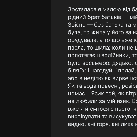
Зосталася я малою від ба
рідний брат батьків — мі
Звісно — без батька та ма
була, то жила у його за
орудувала, а то що вже к
пасла, то шила; коли не 
попотягаєш золійники, то 
було восьмеро: дядько, д
біля їх: і нагодуй, і под
або в неділю як вирвешс
Як та вода повесні, розір
немає... Язик той, як віт
не любили за мій язик. В
вже я й сміюся з нього; 
виспівувати та висукуват
видно, ані горя, ані лиха 