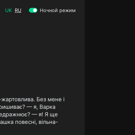
UK
RU
Ночной режим
-жартовлива. Без мене і
пришиває? — я, Варка
ередражнює? — я! Я ще
ташка повесні, вільна-