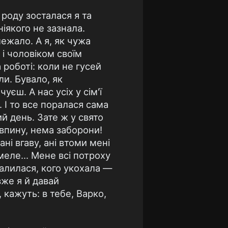
 роду зосталася я та
ніякого не зазнала.
 лежало. А я, як чужа
і чоловіком своїм
 роботі: коли не гусей
ли. Бувало, як
уєш. А нас усіх у сім'ї
. І то все поралася сама
лий день. Зате ж у свято
 впину, нема заборони!
ані вгаву, ані втоми мені
 меле... Мене всі потроху
валилася, кого укохала —
вже я й давай
 кажуть: в тебе, Варко,