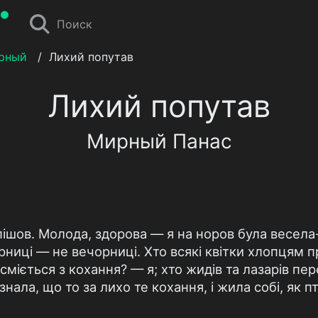
Поиск
рный
/
Лихий попутав
Лихий попутав
Мирный Панас
 пішов. Молода, здорова — я на норов була весела
орниці — не вечорниці. Хто всякі квітки хлопцям 
сміється з кохання? — я; хто жидів та лазарів п
 знала, що то за лихо те кохання, і жила собі, як п