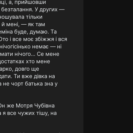
иці, а, прийшовши
є безталання. У других —
оношувала тільки
 й мені, — як там
еміна буде, думаю. Та
то і все моє збіжжя і вся
 нічогісінько немає — ні
умати нічого... Се мене
 достатках хто мене
Варко, довго ще
дати. Ти вже дівка на
а не чорт батька зна у
 Он же Мотря Чубівна
 я все чужих тішу, на