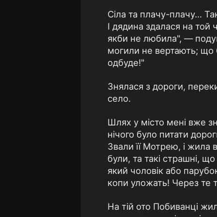
Сіла та плачу-плачу... Т
І дядина здалася на той
якби не любила", — подум
могили не вертають; що б
одбуде!"
Знялася з дороги, перек
село.
Шлях у місто мені вже з
нічого було питати дорог
Звали її Мотрею, і жила 
були, та такі страшні, що
який чоловік або парубо
копи уложать! Через те 
На тій ото Побиванці жил