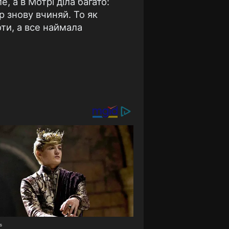
, а в Мотрі діла багато:
р знову вчиняй. То як
оти, а все наймала