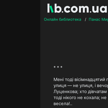
Онлайн библиотека
/
Панас Ми
* * *
Мені тоді вісімнадцятий
улиця — не улиця, і веч
Луценкова; хто дівчатам 
тоді нікого не кохала; не
весела!..