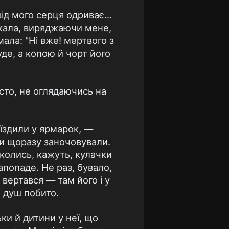
від мого серця одриває...
акала, виряджаючи мене,
мала: "Ні вже! мертвого з
уде, а копою й чорт його
сто, не оглядаючись на
 їздили у ярмарок, —
 ми щоразу заночовували.
 колись, кажуть, кулачки
запопаде. Не раз, бувало,
вертався — там його і у
 душ побито.
ки й дитини у неї, що