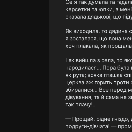
Се я так думала та гада
керсетки та юпки, а мен
сказала дядькові, що під
Як виходила, то дядина ст
я зосталася, що вона мене
хоч плакала, як прощала
І як вийшла з села, то як
народилася... Пора була 
як рута; всяка пташка с
церква аж горить проти с
збиралися... Все перед м
дівування, та й сама не 
так плачу!..
— Прощай, рідне гніздо, 
подруги-дівчата! — промо