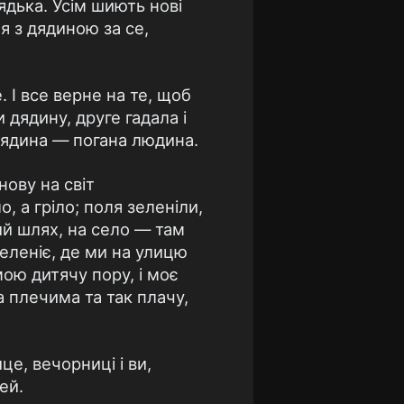
ядька. Усім шиють нові
я з дядиною за се,
. І все верне на те, щоб
и дядину, друге гадала і
 дядина — погана людина.
нову на світ
, а гріло; поля зеленіли,
ий шлях, на село — там
зеленіє, де ми на улицю
мою дитячу пору, і моє
а плечима та так плачу,
це, вечорниці і ви,
ей.