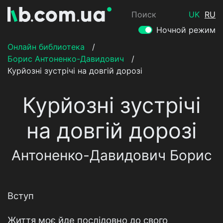
Поиск
UK
RU
Ночной режим
Онлайн библиотека
/
Борис Антоненко-Давидович
/
Курйозні зустрічі на довгій дорозі
Курйозні зустрічі
на довгій дорозі
Антоненко-Давидович Борис
Вступ
Життя моє йде послідовно до свого