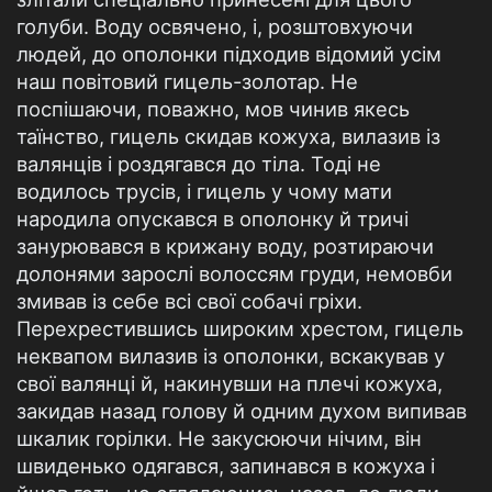
голуби. Воду освячено, і, розштовхуючи
людей, до ополонки підходив відомий усім
наш повітовий гицель-золотар. Не
поспішаючи, поважно, мов чинив якесь
таїнство, гицель скидав кожуха, вилазив із
валянців і роздягався до тіла. Тоді не
водилось трусів, і гицель у чому мати
народила опускався в ополонку й тричі
занурювався в крижану воду, розтираючи
долонями зарослі волоссям груди, немовби
змивав із себе всі свої собачі гріхи.
Перехрестившись широким хрестом, гицель
неквапом вилазив із ополонки, вскакував у
свої валянці й, накинувши на плечі кожуха,
закидав назад голову й одним духом випивав
шкалик горілки. Не закусюючи нічим, він
швиденько одягався, запинався в кожуха і