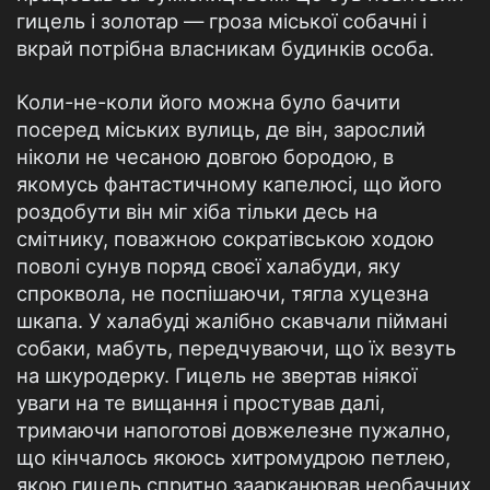
гицель і золотар — гроза міської собачні і
вкрай потрібна власникам будинків особа.
Коли-не-коли його можна було бачити
посеред міських вулиць, де він, зарослий
ніколи не чесаною довгою бородою, в
якомусь фантастичному капелюсі, що його
роздобути він міг хіба тільки десь на
смітнику, поважною сократівською ходою
поволі сунув поряд своєї халабуди, яку
спроквола, не поспішаючи, тягла хуцезна
шкапа. У халабуді жалібно скавчали піймані
собаки, мабуть, передчуваючи, що їх везуть
на шкуродерку. Гицель не звертав ніякої
уваги на те вищання і простував далі,
тримаючи напоготові довжелезне пужално,
що кінчалось якоюсь хитромудрою петлею,
якою гицель спритно заарканював необачних