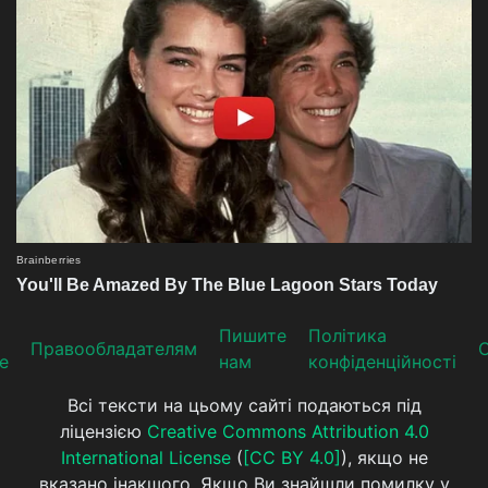
Пишите
Політика
Прaвooблaдателям
е
нам
конфіденційності
Всі тексти на цьому сайті подаються під
ліцензією
Creative Commons Attribution 4.0
International License
(
[CC BY 4.0]
), якщо не
вказано інакшого. Якщо Ви знайшли помилку у