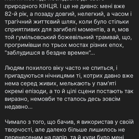
природного КІНЦЯ. І це не дивно: мені вже
82-й рік, а позаду довгий, нелегкий, а часом і
трагічний життєвий шлях, коли було стільки
сприятливих для загибелі моментів, а я, мов
той гумільовський божевільний трамвай, що,
прогримівши по трьох мостах різних епох,
"заблудишся в бездне времен"...
Людям похилого віку часто не спиться, і
пригадуються нічницями ті, котрих давно вже
нема серед живих, мелькають у пам'яті
окремі епізоди, а то й цілі сцени постають так
виразно, немовби те сталось десь зовсім
недавно...
Чимало з того, що бачив, я використав у своїй
творчості, але далеко більше лишилось не
перенесеним на папір, та й куди було мені