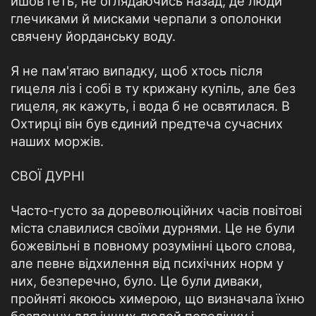
йшов геть, не оглядаючись назад, де люди
глечиками й мисками черпали з ополонки
свячену йорданську воду.
Я не пам'ятаю випадку, щоб хтось після
гицеля ліз і собі в ту крижану купіль, але без
гицеля, як кажуть, і вода б не освятилася. В
Охтирці він був єдиний предтеча сучасних
наших моржів.
СВОЇ ДУРНІ
Часто-густо за дореволюційних часів повітові
міста славилися своїми дурнями. Це не були
божевільні в повному розумінні цього слова,
але певне відхилення від психічних норм у
них, безперечно, було. Це були диваки,
пройняті якоюсь химерою, що визначала їхню