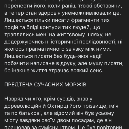
перенести його, коли раніш тяжкі обставини,
а тепер стан здоров'я унеможливлювали це.
Лишається тільки писати фрагменти тих
подій та бліді контури тих людей, що
траплялись мені на життєвому шляху, не
додержуючись ні історичної послідовності, ні
якогось прагматичного зв'язку між ними.
Лишається писати без будь-якої надії
побачити написане в друку, але мушу писати,
бо інакше життя втрачає всякий сенс.
ПРЕДТЕЧА СУЧАСНИХ МОРЖІВ
Навряд чи хто, крім сусідів, знав у
дореволюційній Охтирці його прізвище, ім'я
та по батькові, але відомий він був усьому
місту завдяки своїм двом посадам, де він
працював за сумісництвом. Це був повітовий