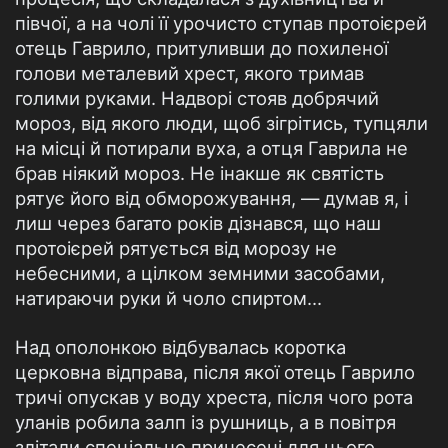
півчої, а на чолі її урочисто ступав протоієрей
отець Гаврило, притуливши до похиленої
голови металевий хрест, якого тримав
голими руками. Надворі стояв добрячий
мороз, від якого люди, щоб зігрітись, тупцяли
на місці й потирали вуха, а отця Гаврила не
брав ніякий мороз. Не інакше як святість
рятує його від обморожування, — думав я, і
лиш через багато років дізнався, що наш
протоієрей рятується від морозу не
небесними, а цілком земними засобами,
натираючи руки й чоло спиртом...
Над ополонкою відбувалась коротка
церковна відправа, після якої отець Гаврило
тричі опускав у воду хреста, після чого рота
уланів робила залп із рушниць, а в повітря
злітали спеціально принесені для цього