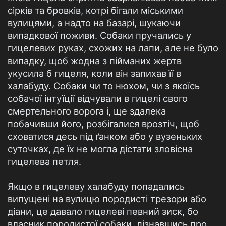
сірків та бровків, котрі бігали міськими
вулицями, а надто на базарі, шукаючи
випадкової поживи. Собаки пручались у
гицелевих руках, схожих на лапи, але не було
випадку, щоб жодна з пійманих жертв
укусила б гицеля, коли він запихав її в
халабуду. Собаки чи то нюхом, чи з якоїсь
собачої інтуїції відчували в гицелі свого
смертельного ворога і, ще здалека
побачивши його, розбігалися врозтіч, щоб
сховатися десь під ґанком або у вузеньких
суточках, де їх не могла дістати зловісна
гицелева петля.
Якщо в гицелеву халабуду попадались
випущені на вулицю породисті трезори або
діани, це давало гицелеві певний зиск, бо
власник породистої собаки, дізнавшись про