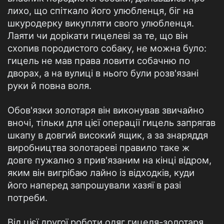
лихо, що спіткало його улюбленця, біг на
шкуродерку викупляти свого улюбленця.
Лаяти чи дорікати гицелеві за те, що він
схопив породистого собаку, не можна було:
гицель не мав права ловити собачню по
дворах, а на вулиці в нього були розв'язані
руки й повна воля.
Обов'язки золотаря він виконував звичайно
вночі, тільки для цієї операції гицель запрягав
шкапу в довгий високий ящик, а за знаряддя
виробництва золотареві правило таке ж
довге пужално з прив'язаним на кінці відром,
яким він вигрібаю лайно із відходків, куди
його наперед запрошували хазяї в разі
потреби.
Від цієї другої роботи одяг гицеля-золотаря