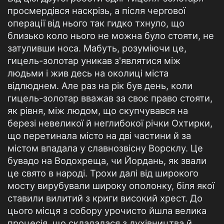
просмердівся наскрізь, а після чергової
операції від нього так гидко тхнуло, що
близько коло нього не можна було стояти, не
затуливши носа. Мабуть, розуміючи це,
гицель-золотар уникав з'являтися між
людьми і жив десь на околиці міста
відлюднем. Але раз на рік був день, коли
гицель-золотар вважав за своє право стояти,
як рівня, між людом, що скупчувався на
березі невеликої й неглибокої річки Охтирки,
що перетинала місто на дві частини й за
містом впадала у славнозвісну Ворсклу. Це
бувадо на Водохреща, чи Йордань, як звали
це свято в народі. Трохи далі від широкого
мосту вирубували широку ополонку, біля якої
ставили вилитий з криги високий хрест. До
цього місця з собору урочисто йшла велика
процесія, що складалася з духівництва й