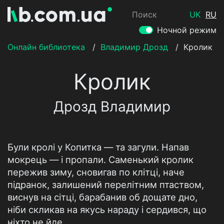
Поиск
UK
RU
Ночной режим
Онлайн библиотека
/
Владимир Дрозд
/
Кролик
Кролик
Дрозд Владимир
Були кролі у Копитка — та загули. Напав
мокрець — і пропали. Саменький кролик
пережив зиму, сновигав по клітці, наче
підранок, залишений перелітним птаством,
виснув на сітці, барабанив об дощате дно,
ніби скликав на якусь нараду і сердився, що
ніхто не йде.