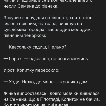
мліли й підгиналися в колінах, але вперто
несли Семена до рівчака.
Закурив знову, для солідності, хоч тютюн
здався прісним, як трава, зиркнув по
сусідських городах і засолодив молодим,
півнячим тенорком:
— Квасольку садиш, Нелько?
— Горох, — одказала, не розгинаючись.
У роті Копитку пересохло:
— Ходи, Нелю, до мене — кролика дам...
Жінка випросталась і довго мовчки дивилася
на Семена. Що в її погляді, Копиток не бачив,
бо піт з нього юшив, очі виїдав.