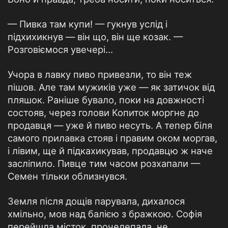
— Пивка там купи! — гукнув услід і
підхихикнув — він що, він ще козак. —
Розговіємося увечері...
Учора в лавку пиво привезли, то він теж
пішов. Але там мужиків уже — як затичок від
пляшок. Раніше бувало, поки на довжності
состояв, через голови Копиток моргне до
продавця — уже й пиво несуть. А тепер біля
самого прилавка стояв і правим оком моргав,
і лівим, ще й підкахикував, продавцю ж наче
засліпило. Пивце тим часом розхапали —
Семен тільки облизнувся.
Земля після дощів парувала, дихалося
хмільно, мов над балією з бражкою. Софія
перейшла місток, прочелепала, не