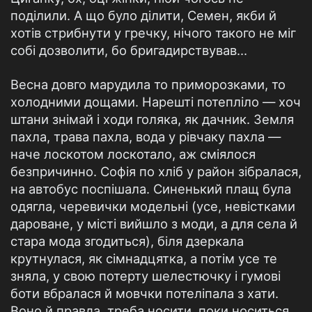
поділили. А що було ділити, Семен, якби й
хотів стрибнути у гречку, нічого такого не міг
собі дозволити, бо бригадирствував...
Весна довго марудила то приморозками, то
холодними дощами. Нарешті потепліло — хоч
штани знімай і ходи голяка, як дачник. Земля
пахла, трава пахла, вода у рівчаку пахла —
наче лоскотом лоскотало, аж сміялося
безпричинно. Софія по хліб у район зібралася,
на автобус поспішала. Синенький плащ була
одягла, черевички модельні (усе, невістками
дароване, у місті вийшло з моди, а для села й
стара мода згодиться), біля дзеркала
крутнулася, як сімнадцятка, а потім усе те
зняла, у свою потерту шелестючку і гумові
боти вбралася й мовчки потеліпала з хати.
Воно й правда, треба носити, поки носиться.