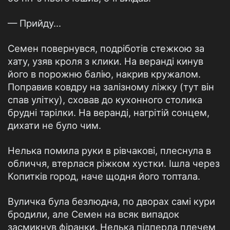
— Прийду...
Семен повернувся, подріботів стежкою за
хату, узяв кроля з клики. На веранді кинув
його в порожню балію, накрив кружалом.
Поправив ковдру на залізному ліжку (тут він
спав улітку), сховав до кухонного столика
брудні тарілки. На веранді, нагрітій сонцем,
дихати не було чим.
Нелька помила руки в рівчакові, плеснула в
обличчя, втерлася ріжком хустки. Ішла через
Копитків город, наче щодня його топтала.
Вуличка була безлюдна, по дворах самі кури
бродили, але Семен на всяк випадок
засмикнув фіранки. Нелька підперла плечем