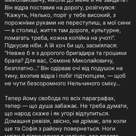
Він відра поставив на дорогу, розігнувся:
"Кажуть, Нелько, поріг у тебе високий, з
порожніми руками не переступиш, а мої сини
— в столиці, життя там дороге, культурне,
помагать треба, кожна копійка на учоті".
Підкусив ніби. А їй хоч би що, засміялася:
"Невже б я з дорогого бригадира та грошики
брала? Для вас, Семене Миколайовичу,
безплатно..." Він одірвав очі від подушок на
тину, вхопив відра і побіг підтюпцем, — щоб
не чути безсоромного Нельчиного сміху...
Тепер йому свобода по всіх параграфах,
тепер — що душа забажає. Не треба думати,
що народ скаже і як угорі відлупиться.
Домашня ревізія, звісно, не дрімає, але коли
ще та Софія з району повернеться. Ноги