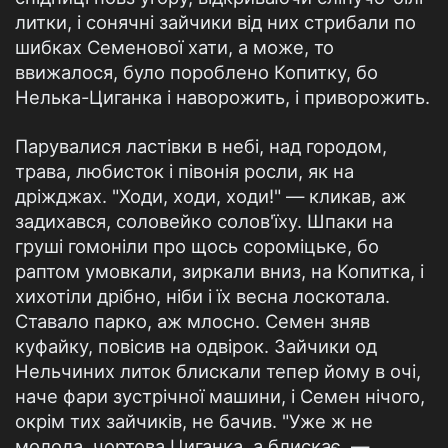
литки, і сонячні зайчики від них стрибали по
шибках Семенової хати, а може, то
ввижалося, було пороблено Копитку, бо
Нелька-Циганка і наворожить, і приворожить.
Парувалися ластівки в небі, над городом,
трава, любисток і півонія росли, як на
дріжджах. "Ходи, ходи, ходи!" — кликав, аж
задихався, соловейко солов'їху. Шпаки на
груші гомоніли про щось сороміцьке, бо
раптом умовкали, зиркали вниз, на Копитка, і
хихотіли дрібно, ніби і їх весна лоскотала.
Ставало парко, аж млосно. Семен зняв
куфайку, повісив на одвірок. Зайчики од
Нельчиних литок блискали тепер йому в очі,
наче фари зустрічної машини, і Семен нічого,
окрім тих зайчиків, не бачив. "Уже ж не
молода, чортова Циганка, а блискає, —