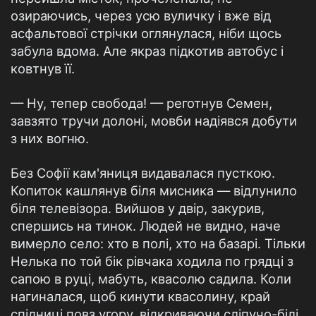
озираючись, через усю вуличку і вже від
асфальтової стрічки оглянулася, ніби щось
забула вдома. Але якраз підкотив автобус і
ковтнув її.
— Ну, тепер свобода! — реготнув Семен,
завзято тручи долоні, мовби надіявся добути
з них вогню.
Без Софії кам'яниця видавалася пусткою.
Копиток кашлянув біля мисника — відлунило
біля телевізора. Вийшов у двір, закурив,
спершись на тинок. Людей не видно, наче
вимерло село: хто в полі, хто на базарі. Тільки
Нелька по той бік рівчака ходила по грядці з
сапою в руці, мабуть, квасолю садила. Коли
нагиналася, щоб кинути квасолину, край
спідниці повз угору, відкриваючи сліпучо-білі