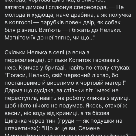
затягся димом і сплюнув спересердя. — Не
молода й худюща, наче драбина, а як получка
в колгоспі — парубків повен двір, як собак
біля різниці. Вип'ють — і біжать до Нельки.
Магнітом їх до неї тягне, чи що..."
Скільки Нелька в селі (а вона з
переселенців), стільки Копиток і воював з
нею. Кричав у бригаді, навіть по столу стукав:
"Погаси, Нелько, свій червоний ліхтар, бо
постановимо й виселимо к чортовій матері!"
Дарма що сусідка, за стільки літ і межі не
переступив, навіть на роботу кликав з вулиці,
щоб ніхто нічого не подумав. Якось, отакої ж
весни, ніс воду від криниці, а та бісова
Циганка через тин (груди — як подушки на
штахетинах): "Що ж це ви, Семене
Миколайовичу, ніколи до мене й не зайдете?"