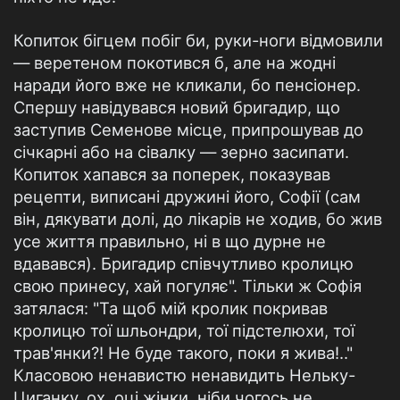
Копиток бігцем побіг би, руки-ноги відмовили
— веретеном покотився б, але на жодні
наради його вже не кликали, бо пенсіонер.
Спершу навідувався новий бригадир, що
заступив Семенове місце, припрошував до
січкарні або на сівалку — зерно засипати.
Копиток хапався за поперек, показував
рецепти, виписані дружині його, Софії (сам
він, дякувати долі, до лікарів не ходив, бо жив
усе життя правильно, ні в що дурне не
вдавався). Бригадир співчутливо кролицю
свою принесу, хай погуляє". Тільки ж Софія
затялася: "Та щоб мій кролик покривав
кролицю тої шльондри, тої підстелюхи, тої
трав'янки?! Не буде такого, поки я жива!.."
Класовою ненавистю ненавидить Нельку-
Циганку, ох, оці жінки, ніби чогось не