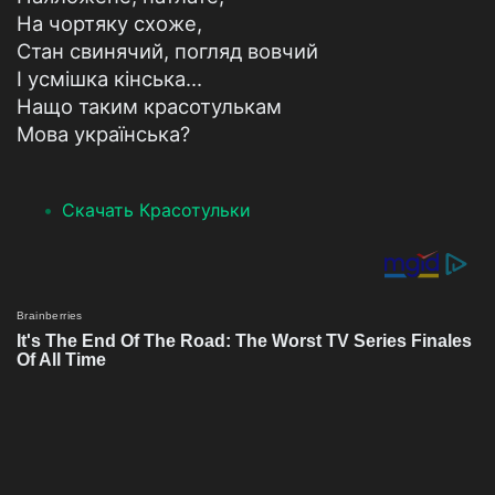
На чортяку схоже,
Стан свинячий, погляд вовчий
І усмішка кінська...
Нащо таким красотулькам
Мова українська?
Скачать Красотульки