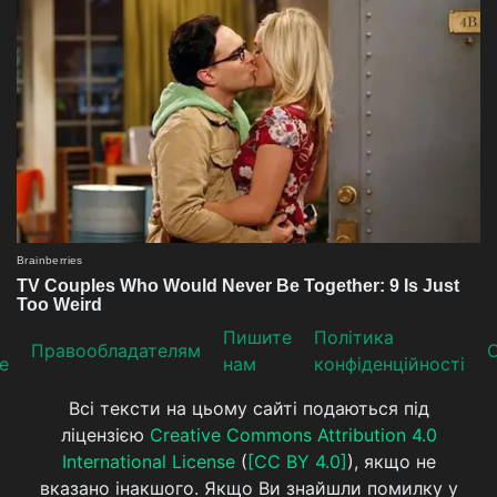
Пишите
Політика
Прaвooблaдателям
е
нам
конфіденційності
Всі тексти на цьому сайті подаються під
ліцензією
Creative Commons Attribution 4.0
International License
(
[CC BY 4.0]
), якщо не
вказано інакшого. Якщо Ви знайшли помилку у