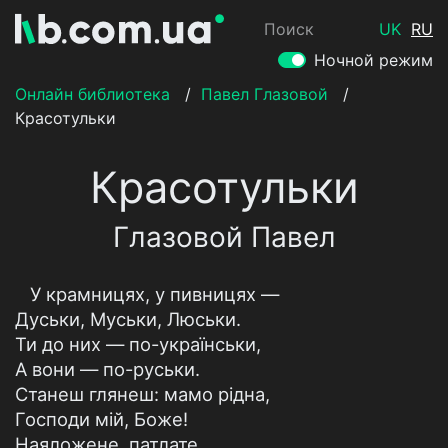
Поиск
UK
RU
Ночной режим
Онлайн библиотека
/
Павел Глазовой
/
Красотульки
Красотульки
Глазовой Павел
У крамницях, у пивницях —
Дуськи, Муськи, Люськи.
Ти до них — по-українськи,
А вони — по-руськи.
Станеш глянеш: мамо рідна,
Господи мій, Боже!
Наяложене, патлате,