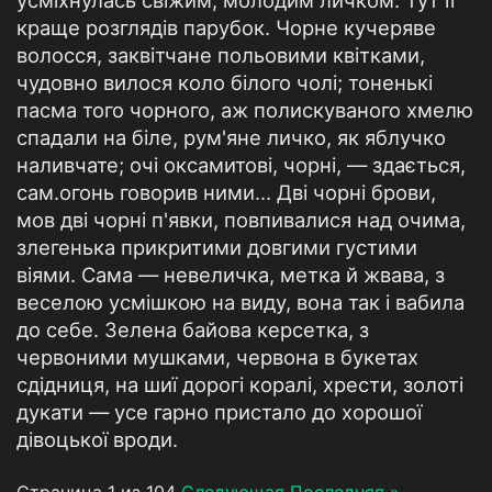
усміхнулась свіжим, молодим личком. Тут її
краще розглядів парубок. Чорне кучеряве
волосся, заквітчане польовими квітками,
чудовно вилося коло білого чолі; тоненькі
пасма того чорного, аж полискуваного хмелю
спадали на біле, рум'яне личко, як яблучко
наливчате; очі оксамитові, чорні, — здається,
сам.огонь говорив ними... Дві чорні брови,
мов дві чорні п'явки, повпивалися над очима,
злегенька прикритими довгими густими
віями. Сама — невеличка, метка й жвава, з
веселою усмішкою на виду, вона так і вабила
до себе. Зелена байова керсетка, з
червоними мушками, червона в букетах
сдідниця, на шиї дорогі коралі, хрести, золоті
дукати — усе гарно пристало до хорошої
дівоцької вроди.