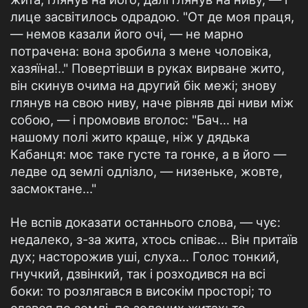
лице засвітилось одрадою. "От де моя праця,
— немов казали його очі, — не марно
потрачена: вона зробила з мене чоловіка,
хазяїна!.." Повертівши в руках вирване жито,
він скинув очима на другий бік межі; знову
глянув на свою ниву, наче рівняв дві ниви між
собою, — і промовив вголос: "Бач... на
нашому полі жито краще, ніж у дядька
Кабанця: моє таке густе та гонке, а в його —
ледве од землі одлізло, — низеньке, жовте,
засмоктане..."
Не вспів доказати останнього слова, — чує:
недалеко, з-за жита, хтось співає... Він притаїв
дух; насторожив уші, слуха... Голос тонкий,
гнучкий, дзвінкий, так і розходився на всі
боки: то розлягався в високім просторі; то