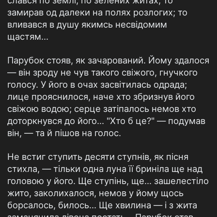
слався по землі, по зелених житах; то
замирав од далеки на полях розлогих; то
вливався в душу якимсь несвідомим
щастям...
Парубок стояв, як зачарований. Йому здалося
— він зроду не чув такого свіжого, гнучкого
голосу. У його в очах засвітилась одрада;
лице прояснилося, наче хто збризнув його
свіжою водою; серце затіпалось немов хто
доторкнувся до його... "Хто б це?" — подумав
він, — та й пішов на голос.
Не встиг ступить десяти ступнів, як пісня
стихла, — тільки одна луна її бриніла ще над
головою у його. Ще ступінь, ще... зашелестіло
жито, заколихалося, немов у йому щось
борсалось, билось... Ще хвилина — і з жита