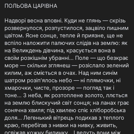
ПОЛЬОВА ЦАРІВНА
Надворі весна вповні. Куди не глянь — скрізь
розвернулося, розпустилося, зацвіло пишним
цвітом. Ясне сонце, тепле й приязне, ще не
вспіло наложити палючих слідів на землю: як
на Великдень дівчина, красується вона в
своїм розкішнім убранні... Поле — що безкрає
море — скільки зглянеш — розіслало зелений
килим, аж сміється в очах. Над ним синім
шатром розіп'ялось небо — ні плямочки, ні
хмарочки, чисте, прозоре — погляд так і
тоне... З неба, як розтоплене золото, ллється
на землю блискучий світ сонця; на ланах грає
сонячна хвиля; під хвилею спіє хліборобська
доля... Легенький вітрець подихав з теплого
краю, перебігав з нивки на нивку, живить,
освіжав кожну билинку... І ведуть вони між