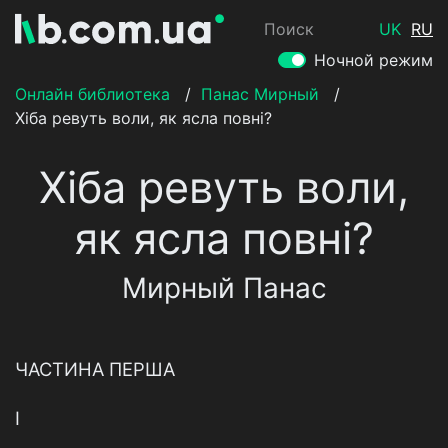
Поиск
UK
RU
Ночной режим
Онлайн библиотека
/
Панас Мирный
/
Хіба ревуть воли, як ясла повні?
Хіба ревуть воли,
як ясла повні?
Мирный Панас
ЧАСТИНА ПЕРША
І