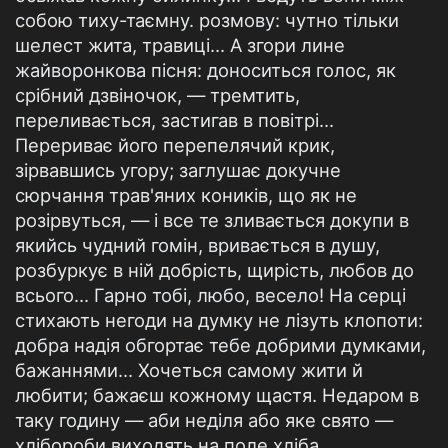
собою тиху-таємну. розмову: чутно тільки
шелест жита, травиці... А згори лине
жайворонкова пісня: доноситься голос, як
срібний дзвіночок, — тремтить,
переливається, застигав в повітрі...
Перериває його перепелячий крик,
зірвавшись угору; заглушає докучне
сюрчання трав'яних коників, що як не
розірвуться, — і все те зливається докупи в
якийсь чудний гомін, вривається в душу,
розбуркує в ній добрість, щирість, любов до
всього... Гарно тобі, любо, весело! На серці
стихають негоди на думку не лізуть клопоти:
добра надія обгортає тебе добрими думками,
бажаннями... Хочеться самому жити й
любити; бажаєш кожному щастя. Недаром в
таку годину — аби неділя або яке свято —
хлібороби виходять на поле хліба