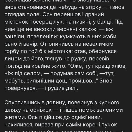
знов становився де-небудь на згірку — і знов
оглядав поле. Ось перейшов і драний
місточок посеред лук, на низині, у балці. Під
ним ще не висохли весняні калюжі — аж
зацвіли, позеленіли: кумкають в них жаби
рано й вечір. От опинивсь на невеличкім
горбу по той бік місточка; став, обернувся
лицем до його;глянув на рудку; перевів
погляд на крайне жито. "Оже, тут кращі хліба,
ніж під селом, — подумав сам собі, —тут,
мабуть, сильніший дощ пройшов..." Знов
повернувся, — і рушив далі.
Спустившись в долину, повернув з курного
шляху на обніжок — і пішов поміж зеленими
житами. Ось підійшов до однієї ниви,
нахилився, вирвав при самім корені пучок
жита, глянув на його, далі глянув на ниву, — і