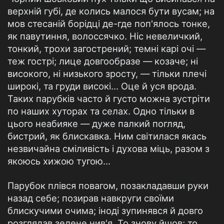
верхній губі, де колись малося бути вусам; на
мов стесаній борідці де-где поп'ялось тонке,
як павутиння, волоссячко. Ніс невеличкий,
тонкий, трохи загострений; темні карі очі —
теж гострі; лице довгообразе — козаче; ні
високого, ні низького зросту, — тільки плечі
широкі, та груди високі... Оце й уся врода.
Таких парубків часто й густо можна зустріти
по наших хуторах та селах. Одно тільки в
цього неабияке — дуже палкий погляд,
бистрий, як блискавка. Ним світилася якась
незвичайна сміливість і духова міць, разом з
якоюсь хижою тугою...
Парубок плівся повагом, позакладавши руки
назад себе; позирав навкруги своїми
блискучими очима; іноді зупинявся й довго
розглядав зелене нив'я. То знову йшов; то