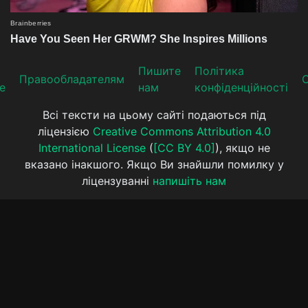
Пишите
Політика
Прaвooблaдателям
е
нам
конфіденційності
Всі тексти на цьому сайті подаються під
ліцензією
Creative Commons Attribution 4.0
International License
(
[CC BY 4.0]
), якщо не
вказано інакшого. Якщо Ви знайшли помилку у
ліцензуванні
напишіть нам