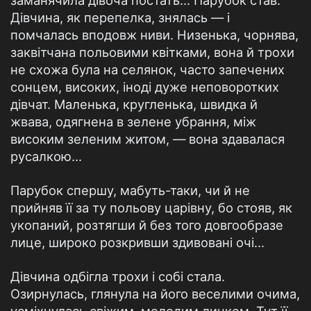
заманячила дівоча постать... Парубок став.
Дівчина, як перепелка, знялась — і
помчалась вподовж ниви. Низенька, чорнява,
заквітчана польовими квітками, вона й трохи
не схожа була на селянок, часто запечених
сонцем, високих, іноді дуже неповоротких
дівчат. Маленька, кругленька, швидка й
жвава, одягнена в зелене убрання, між
високим зеленим житом, — вона здавалася
русалкою...
Парубок спершу, мабуть-таки, чи й не
прийняв її за ту польову царівну, бо стояв, як
укопаний, розтягши й без того довгообразе
лице, широко розкривши здивовані очі...
Дівчина одбігла трохи і собі стала.
Озирнулась, глянула на його веселими очима,