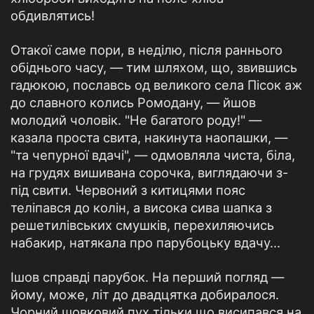
обдивлятись!
Отакої саме пори, в неділю, після раннього
обіднього часу, — тим шляхом, що, звившись
гадюкою, пославсь од великого села Пісок аж
до славного колись Ромодану, — йшов
молодий чоловік. "Не багатого роду!" —
казала проста свита, накинута наопашки, —
"та чепурної вдачі", — одмовляла чиста, біла,
на грудях вишивана сорочка, виглядаючи з-
під свити. Червоний з китицями пояс
теліпався до колін, а висока сива шапка з
решетилівських смушків, перехиляючись
набакир, натякала про парубоцьку вдачу...
Ішов справді парубок. На перший погляд —
йому, може, літ до двадцятка добиралося.
Чорний шовковий пух тільки що висипався на