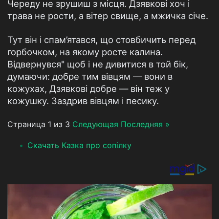
Череду не зрушиш з місця. Дзявкові хоч і
трава не рости, а вітер свище, а мжичка січе.
Тут він і спам’ятався, що стовбичить перед
горбочком, на якому росте калина.
Відвернувся" щоб і не дивитися в той бік,
думаючи: добре тим вівцям — вони в
кожухах, Дзявкові добре — він теж у
кожушку. Заздрив вівцям і песику.
Страница 1 из 3
Следующая
Последняя »
Скачать Казка про сопілку