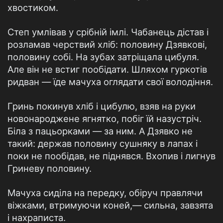
хвостиком.
Степ умлівав у срібній імлі. Чабанець дістав і
розламав черствий хліб: половину Дзявкові,
половину собі. На зубах затріщала цибуля.
Але він не встиг пообідати. Шляхом гуркотів
ридван — їде мачуха оглядати свої володіння.
Гринь покинув хліб і цибулю, взяв на руки
новонароджене ягнятко, побіг їй назустріч.
Біла з пацьорками — за ним. А Дзявко не
такий: держав половину сушняку в лапах і
поки не пообідав, не піднявся. Вхопив і лигнув
Гриневу половину.
Мачуха сиділа на передку, обіруч правлячи
віжками, втримуючи коней,— сильна, завзята
і нахраписта.