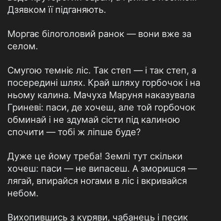
Дзявком її підганяють.
Моргає білоголовий ранок — вони вже за
селом.
Смугою темніє ліс. Так степ — і так степ, а
посередині шлях. Край шляху горбочок і на
ньому калина. Мачуха Маруня наказувала
Гриневі: паси, де хочеш, але той горбочок
обминай і не здумай сісти під калиною
спочити — тобі ж ліпше буде?
Дуже це йому треба! Землі тут скільки
хочеш: паси — не випасеш. А зморишся —
лягай, впирайся ногами в ліс і вкривайся
небом.
Вихопившись з куряви, чабанець і песик