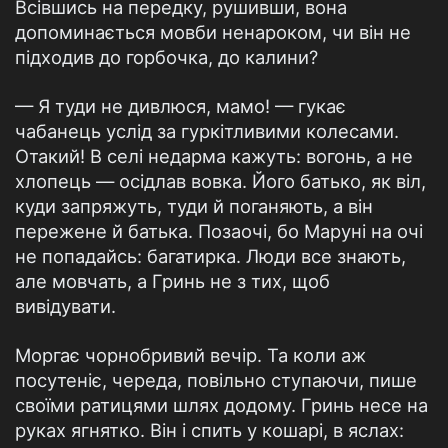
Всівшись на передку, рушивши, вона
допоминається мовби ненароком, чи він не
підходив до горбочка, до калини?
— Я туди не дивлюся, мамо! — гукає
чабанець услід за гуркітливими колесами.
Отакий! В селі недарма кажуть: вогонь, а не
хлопець — осідлав вовка. Його батько, як віл,
куди запряжуть, туди й поганяють, а він
пережене й батька. Позаочі, бо Маруні на очі
не попадайсь: багатирка. Люди все знають,
але мовчать, а Гринь не з тих, щоб
вивідувати.
Моргає чорнобривий вечір. Та коли аж
посутеніє, череда, повільно ступаючи, пише
своїми ратицями шлях додому. Гринь несе на
руках ягнятко. Він і спить у кошарі, в яслах: