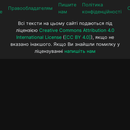
Пишите
Політика
Прaвooблaдателям
е
нам
конфіденційності
Всі тексти на цьому сайті подаються під
ліцензією
Creative Commons Attribution 4.0
International License
(
[CC BY 4.0]
), якщо не
вказано інакшого. Якщо Ви знайшли помилку у
ліцензуванні
напишіть нам