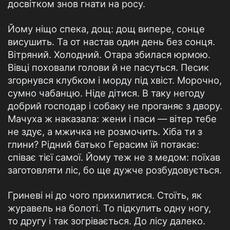
досвітком знов гнати на росу.
Йому ніщо спека, дощ: дощ випере, сонце
висушить. Та от настав один день без сонця.
Вітряний. Холодний. Отара збилася юрмою.
Вівці поховали голови й не пасуться. Песик
згорнувся клубком і морду під хвіст. Морочно,
сумно чабанцю. Ніде дітися. В таку негоду
добрий господар і собаку не проганяє з двору.
Мачуха ж наказала: жени і паси — вітер тебе
не здує, а мжичка не розмочить. Хіба ти з
глини? Рідний батько Герасим їй потакає:
співає тієї самої. Йому теж не з медом: поїхав
заготовляти ліс, бо ще дужче розбудовується.
Гриневі ні до чого прихилитися. Стоїть, як
журавель на болоті. То підкулить одну ногу,
то другу і так зогрівається. До лісу далеко.