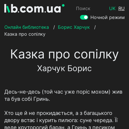
Поиск
UK
RU
Ночной режим
Онлайн библиотека
/
Борис Харчук
/
Казка про сопілку
Казка про сопілку
Харчук Борис
Десь-не-десь (той час уже поріс мохом) жив
та був собі Гринь.
Хто ще й не прокидається, а з багацького
двору встає і курить пилюга: суне череда. Її
веде круторогий баран, а Гринь з песиком