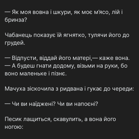
— Як моя вовна і шкури, як моє м’ясо, лій і
бринза?
Чабанець показує їй ягнятко, тулячи його до
грудей.
— Відпусти, віддай його матері,— каже вона.
— А будеш гнати додому, візьми на руки, бо
воно маленьке і пізнє.
Мачуха зіскочила з ридвана і гукає до череди:
— Чи ви наїджені? Чи ви напоєні?
Песик лащиться, скавулить, а вона його
ногою: