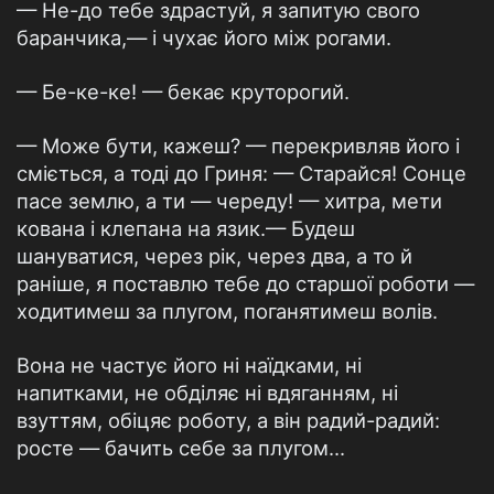
— Не-до тебе здрастуй, я запитую свого
баранчика,— і чухає його між рогами.
— Бе-ке-ке! — бекає круторогий.
— Може бути, кажеш? — перекривляв його і
сміється, а тоді до Гриня: — Старайся! Сонце
пасе землю, а ти — череду! — хитра, мети
кована і клепана на язик.— Будеш
шануватися, через рік, через два, а то й
раніше, я поставлю тебе до старшої роботи —
ходитимеш за плугом, поганятимеш волів.
Вона не частує його ні наїдками, ні
напитками, не обділяє ні вдяганням, ні
взуттям, обіцяє роботу, а він радий-радий:
росте — бачить себе за плугом...