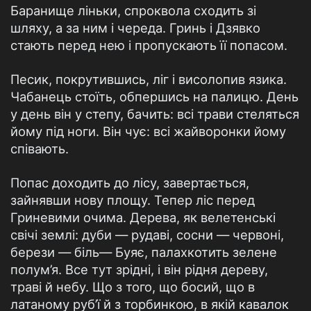
Баранище ліньки, спроквола сходить зі
шляху, а за ним і череда. Гринь і Дзявко
стають перед нею і пропускають її попасом.
Песик, покрутившись, ліг і висолопив язика.
Чабанець стоїть, обпершись на палицю. День
у день він у степу, бачить: всі трави стеляться
йому під ноги. Він чує: всі жайворонки йому
співають.
Попас доходить до лісу, завертається,
зайнявши нову площу. Тепер ліс перед
Гриневими очима. Дерева, як велетенські
свічі землі: дуби — рудаві, сосни — червоні,
берези — біль— Буяє, палахкотить зелене
полум’я. Все тут зрідні, і він рідня дереву,
траві й небу. Що з того, що босий, що в
латаному руб’ї й з торбинкою, в якій кавалок