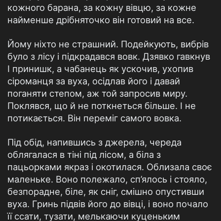
кожного барана, за кожну вівцю, за кожне
найменше дрібняточко він готовий на все.
Йому ніхто не страшний. Подейкують, вибрів
було з лісу і підкрадався вовк. Дзявко гавкнув
І принишк, а чабанець як ускочив, ухопив
сіроманця за вуха, осідлав його і давай
поганяти степом, аж той запросив миру.
Поклявся, що й не поткнеться більше. І не
потикається. Він переміг самого вовка.
Під обід, напившись з джерела, череда
облягалася в тіні під лісом, а біла з
пацьорками якраз і окотилася. Облизала своє
маленьке. Воно полежало, сп’ялось і стояло,
безпорадне, біле, як сніг, смішно опустивши
вуха. Гринь підвів його до вівці, і воно почало
її ссати, тузати, мелькаючи куценьким