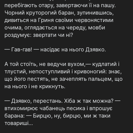
перебігають отару, завертаючи її на пашу.
Чорний круторогий баран, зупинившись,
дивиться на Гриня своїми червонястими
очима, оглядається на череду, мовби
роздумує: звертати чи ні?
— Гав-гав! — насідає на нього Дзявко.
А той стоїть, не ведучи вухом,— кудлатий і
тлустий, непоступливий і кривоногий: знає,
що його пестять, не зачеплять пальцем, що
на нього і не крикнуть.
— Дзявко, перестань. Хіба ж так можна? —
втихомирює чабанець песика і впрошує
барана: — Бирцю, ну, бирцю, ми ж таки
товариші...