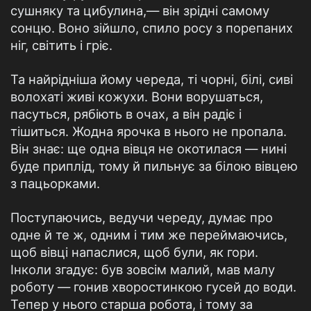
сушняку та цибулина,— він зрідні самому
сонцю. Воно зійшло, спило росу з порепаних
ніг, світить і гріє.
Та найрідніша йому череда, ті чорні, білі, сиві
волохаті живі кожухи. Вони ворушаться,
пасуться, рябіють в очах, а він радіє і
тішиться. Жодна ярочка в нього не пропала.
Він знає: ще одна вівця не окотилася — нині
буде приплід, тому й пильнує за білою вівцею
з пацьорками.
Поступаючись, ведучи череду, думає про
одне й те ж, одним і тим же переймаючись,
щоб вівці напаслися, щоб були, як гори.
Інколи згадує: був зовсім малий, мав малу
роботу — гонив хворостинкою гусей до води.
Тепер у нього старша робота, і тому за