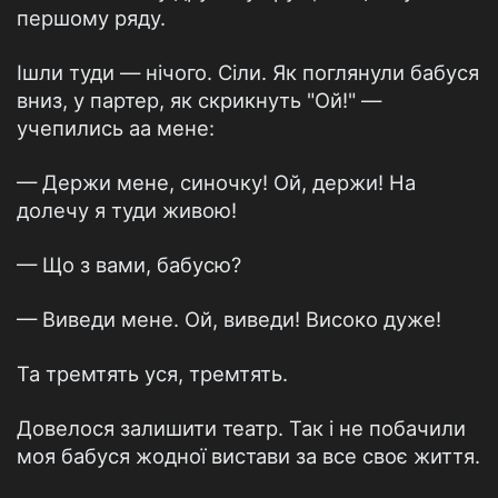
першому ряду.
Ішли туди — нічого. Сіли. Як поглянули бабуся
вниз, у партер, як скрикнуть "Ой!" —
учепились аа мене:
— Держи мене, синочку! Ой, держи! На
долечу я туди живою!
— Що з вами, бабусю?
— Виведи мене. Ой, виведи! Високо дуже!
Та тремтять уся, тремтять.
Довелося залишити театр. Так і не побачили
моя бабуся жодної вистави за все своє життя.