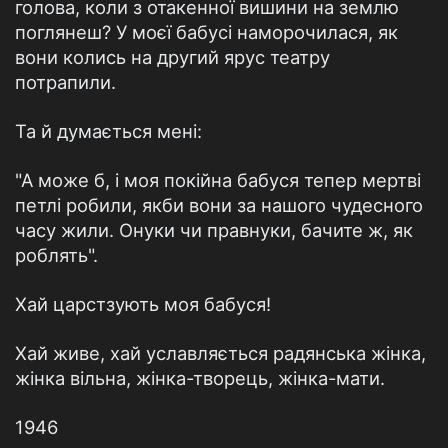
голова, коли з отакенної вишини на землю
поглянеш? У моєї бабусі наморочилася, як
вони колись на другий ярус театру
потрапили.
Та й думається мені:
"А може б, і моя покійна бабуся тепер мертві
петлі робили, якби вони за нашого чудесного
часу жили. Онуки чи правнуки, бачите ж, як
роблять".
Хай царстзують моя бабуся!
Хай живе, хай уславляється радянська жінка,
жінка вільна, жінка-творець, жінка-мати.
1946