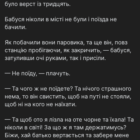
було верст із тридцять.
Бабуся ніколи в місті не були і поїзда не
бачили.
Як побачили вони паровика, та ще він, повз
станцію пробігаючи, як закричить, — бабуся,
затуливши очі руками, так і присіли.
— Не поїду, — плачуть.
— Та чого ж не поїдете? Та нічого страшного
нема, то він свистить, щоб на путі не стояли,
щоб ні на кого не наїхати.
— Та щоб ото я лізла на оте чорне та їхала! Та
ніколи в світі! За що ж я там держатимусь?
Біжи, хай батько вертається та забере мене