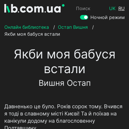
Поиск
UK
RU
Ночной режим
Онлайн библиотека
/
Остап Вишня
/
Якби моя бабуся встали
Якби моя бабуся
встали
Вишня Остап
Давненько це було. Років сорок тому. Вчився
я тоді в славному місті Києві! Та й поїхав на
канікули додому на благословенну
Полтавщину.