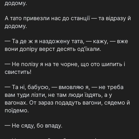
додому.
А тато привезли нас до станції — та відразу й
додому.
— Та де ж я наздожену тата, — кажу, — вже
вони допіру верст десять од'їхали.
— Не полізу я на те чорне, що ото шипить і
свистить!
— Та ні, бабусю, — вмовляю я, — не треба
вам туди лізти, не там люди їздять, а у
вагонах. От зараз подадуть вагони, сядемо й
поїдемо.
— Не сяду, бо впаду.