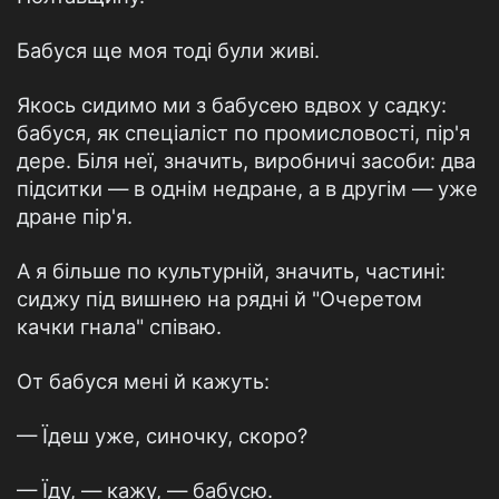
Бабуся ще моя тоді були живі.
Якось сидимо ми з бабусею вдвох у садку:
бабуся, як спеціаліст по промисловості, пір'я
дере. Біля неї, значить, виробничі засоби: два
підситки — в однім недране, а в другім — уже
дране пір'я.
А я більше по культурній, значить, частині:
сиджу під вишнею на рядні й "Очеретом
качки гнала" співаю.
От бабуся мені й кажуть:
— Їдеш уже, синочку, скоро?
— Їду, — кажу, — бабусю.