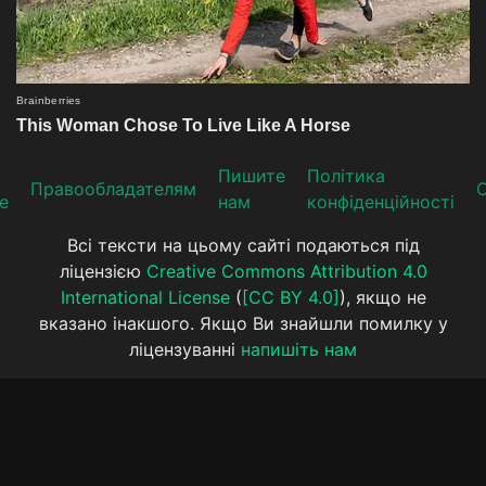
Пишите
Політика
Прaвooблaдателям
е
нам
конфіденційності
Всі тексти на цьому сайті подаються під
ліцензією
Creative Commons Attribution 4.0
International License
(
[CC BY 4.0]
), якщо не
вказано інакшого. Якщо Ви знайшли помилку у
ліцензуванні
напишіть нам