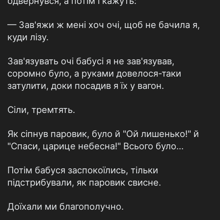
одвернувся, а потім і кажуть:
— Зав'яжи ж мені хоч очі, щоб не бачила я,
куди лізу.
Зав'язувать очі бабусі я не зав'язував,
соромно було, а руками довелося-таки
затулити, доки посадив я їх у вагон.
Сіли, тремтять.
Як сіпнув паровик, було й "Ой лишенько!" й
"Спаси, царице небесна!" Всього було...
Потім бабуся заспокоїлись, тільки
підстрибували, як паровик свисне.
Доїхали ми благополучно.