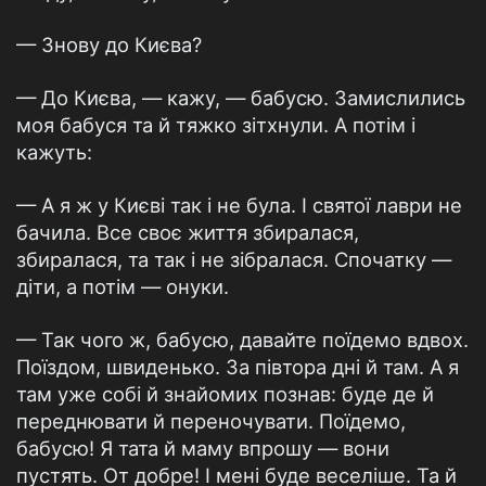
— Знову до Києва?
— До Києва, — кажу, — бабусю. Замислились
моя бабуся та й тяжко зітхнули. А потім і
кажуть:
— А я ж у Києві так і не була. І святої лаври не
бачила. Все своє життя збиралася,
збиралася, та так і не зібралася. Спочатку —
діти, а потім — онуки.
— Так чого ж, бабусю, давайте поїдемо вдвох.
Поїздом, швиденько. За півтора дні й там. А я
там уже собі й знайомих познав: буде де й
переднювати й переночувати. Поїдемо,
бабусю! Я тата й маму впрошу — вони
пустять. От добре! І мені буде веселіше. Та й