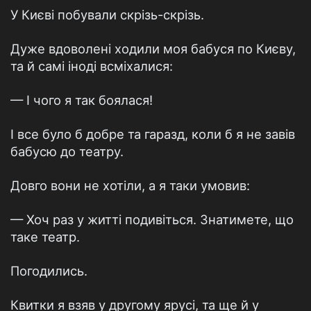
У Києві побували скрізь-скрізь.
Дуже вдоволені ходили моя бабуся по Києву,
та й самі іноді всміхалися:
— І чого я так боялася!
І все було б добре та гаразд, коли б я не завів
бабусю до театру.
Довго вони не хотіли, а я таки умовив:
— Хоч раз у житті подивіться. Знатимете, що
таке театр.
Погодились.
Квитки я взяв у другому ярусі, та ще й у