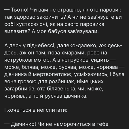
— Тьотю! Чи вам не страшно, як ото паровик
так здорово закричить? А чи не зав'язуєте ви
собі хусткою очі, як на свого паровика
вилазите? А моя бабуся зав'язували.
А десь у піднебессі, далеко-далеко, аж десь-
десь, аж он там, поза хмарами, реве на
яструбкові мотор. А в яструбкові сидить —
може, білява, може, русява, може, чорнява —
дівчинка й мертвопетлює, усміхаючись, і була
вона грозою для розбишак, німецьких
загарбників, ота білявенька, чи, може,
чорнява, а то й русява дівчинка.
І хочеться в неї спитати:
— Дівчинко! Чи не наморочиться в тебе