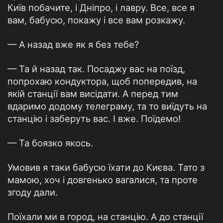
Київ побачите, і Дніпро, і лавру. Все, все я
вам, бабусю, покажу і все вам розкажу.
— А назад вже як я без тебе?
— Та й назад так. Посаджу вас на поїзд,
попрохаю кондуктора, щоб попередив, на
якій станції вам висідати. А перед тим
вдаримо додому телеграму, та то виїдуть на
станцію і заберуть вас. І вже. Поїдемо!
— Та боязко якось.
Умовив я таки бабусю їхати до Києва. Тато з
мамою, хоч і довгенько вагалися, та проте
згоду дали.
Поїхали ми в город, на станцію. А до станції