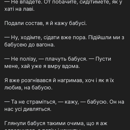
— Не впадете. От побачите, сидітимете, як у
хаті на лаві.
Подали состав, я й кажу бабусі.
— Ну, ходімте, сідати вже пора. Підійшли ми з
бабусею до вагона.
— Не полізу, — плачуть бабуся. — Пусти
мене, хай уже я вмру вдома.
Я вже розгнівався й нагримав, хоч і як я їх
любив, на бабусю.
— Та не страміться, — кажу, — бабусю. Он на
нас усі дивляться.
Глянули бабуся такими очима, що я аж