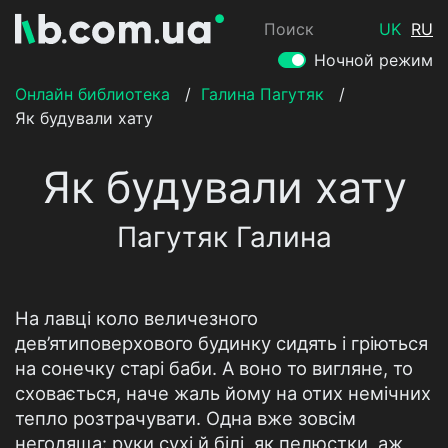
Поиск
UK
RU
Ночной режим
Онлайн библиотека
/
Галина Пагутяк
/
Як будували хату
Як будували хату
Пагутяк Галина
На лавці коло величезного
дев’ятиповерхового будинку сидять і гріються
на сонечку старі баби. А воно то вигляне, то
сховається, наче жаль йому на отих немічних
тепло розтрачувати. Одна вже зовсім
негодяща: руки сухі й білі, як пелюстки, аж