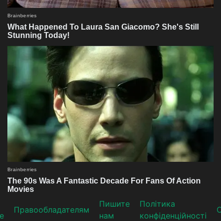
Пишите
Політика
Прaвooблaдателям
е
нам
конфіденційності