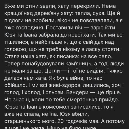
Вже ми стіни звели, хату перекрили. Нема
кращої над дерев’яну хату: тепла, суха. Ще й
підлоги не зробили, вікон не повставляли, а я
вже господиня. Поставили піч — варю їсти.
Юзя та Івана забрала до нової хати. Так ми всі
тішилися, а найбільше я, що є свій дах над
головою, що не треба нікому в ласку стояти.
Стала наша хата, як писанка: на все село.
Тепер понабудовували кам’яниць, а тоді люди
не мали за що. Цегли — і тої не виділи. Тяжко
далася нам хата. Як була війна, то нас
обійшло. І ми всі живі-здорові лишились, хоч і
голод, і холод, і сльози. Бандери — ще гірше.
Не знаєш, коли по тебе смертонька прийде.
Юзьо та Іван в комсомол записались, то я
вже не спала, не їла. Юзя вбили,
старшенького мого, 20 годочків мав. А потому
я мов і не жила. Ніщо не було миле.