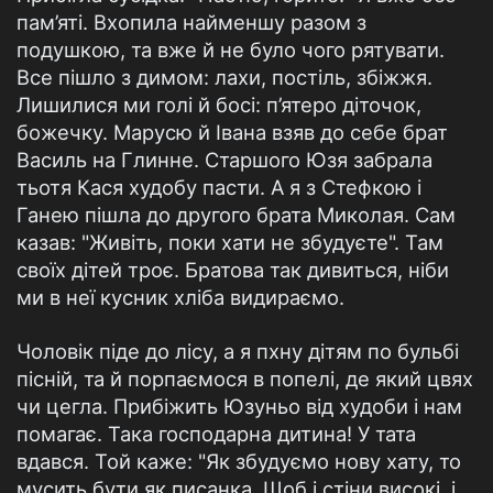
пам’яті. Вхопила найменшу разом з
подушкою, та вже й не було чого рятувати.
Все пішло з димом: лахи, постіль, збіжжя.
Лишилися ми голі й босі: п’ятеро діточок,
божечку. Марусю й Івана взяв до себе брат
Василь на Глинне. Старшого Юзя забрала
тьотя Кася худобу пасти. А я з Стефкою і
Ганею пішла до другого брата Миколая. Сам
казав: "Живіть, поки хати не збудуєте". Там
своїх дітей троє. Братова так дивиться, ніби
ми в неї кусник хліба видираємо.
Чоловік піде до лісу, а я пхну дітям по бульбі
пісній, та й порпаємося в попелі, де який цвях
чи цегла. Прибіжить Юзуньо від худоби і нам
помагає. Така господарна дитина! У тата
вдався. Той каже: "Як збудуємо нову хату, то
мусить бути як писанка. Щоб і стіни високі, і