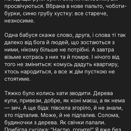
просвічуються. Вбрана в нове пальто, чоботи-
бурки, синю грубу хустку: все старече,
незносиме.
Одна бабуся скаже слово, друга, і слова ті так
далеко від бога й людей, що зостаються з
ними, нікому більше не потрібні. А завтра
візьме котрась з них та й помре. І нічого від
того не зміниться: комусь дадуть квартиру,
хтось народиться, а все ж дім пусткою не
стоятиме.
Тяжко було колись хати зводити. Дерева
купи, привези, добре, як коні маєш, а як нема
— зич. А ще біда: півсела згоріло, й не знали,
хто підпалив. Може, й не підпалив. Солома,
будиночки з дерева. Як свічки палали.
Прибігла сусідка: "Настю, горите!" Я вже без