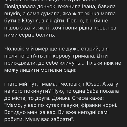
Повіддавала доньок, вженила Івана, бавила
внуків, а сама думала, яка ж то жінка могла
бути в Юзуня, а які діти. Певно, він би не
пішов з хати, як ті, хоч і вони рідна кров, і за
ними серце болить.
Чоловік мій вмер ще не дуже старий, а я
після того п’ять літ корову тримала. Діти
приїжджали, до себе кличуть... Тільки ніяк не
можу лишити могилки рідні:
і тато мій тут, і мама, і чоловік, і Юзьо. А хату
на кого покинути? Чую, то одна баба поїхала
до міста, то друга. Донька Стефа каже:
"Мамо, у вас по кутах павуки, фіранки чорні.
Встидно мені за вас. Ви вже негодні самі
робити. Мушу вас забрати".