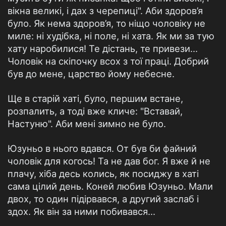
вікна великі, і дах з черепиці". Аби здоров’я
було. Як нема здоров’я, то ніщо чоловіку не
миле: ні худібка, ні поле, ні хата. Як ми за тую
хату наробилися! Те дістань, те привези...
Чоловік на скіпочку всох з тої праці. Добрий
був до мене, царство йому небесне.
Ще в старій хаті, було, першим встане,
розпалить, а тоді вже кличе: "Вставай,
Настуню". Аби мені зимно не було.
Юзуньо в нього вдався. От був би файний
чоловік для когось! Та не дав бог. Я вже й не
плачу, хіба десь колись, як посиджу в хаті
сама цілий день. Коней любив Юзуньо. Мали
двох, то один підірвався, а другий заслаб і
здох. Як він за ними побивався...