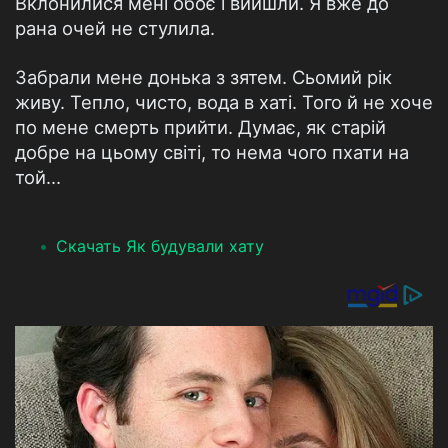
Вклонилися мені обоє і вийшли. Я вже до
рана очей не стулила.
Забрали мене донька з зятем. Сьомий рік
живу. Тепло, чисто, вода в хаті. Того й не хоче
по мене смерть прийти. Думає, як старій
добре на цьому світі, то нема чого пхати на
той...
Скачать Як будували хату