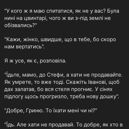
"У кого ж я маю спитатися, як не у вас? Була
нині на цвинтарі, чого ж ви з-під землі не
обізвались?"
"Кажи, жінко, швидше, що в тебе, бо скоро
нам вертатись".
Я ж усе, як є, розповіла.
"Їдьте, мамо, до Стефи, а хати не продавайте.
Як умрете, то вже тоді. Скажіть Іванові, щоб
дах залатав, бо вся стеля прогниє. У сінях
підлогу щось прогризло, треба нову дошку".
"Добре, Гриню. То їхати мені чи ні?"
"Їдь. Але хати не продавай. То добре, як хто в