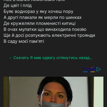
Де цвіт і плід
Буяє воднораз у яку хочеш пору
А другі плакали як мерли по шинках
Де кружеляли пломенисті китиці
В очах мулатки що винаходила поезію
Ще й досі розпукають електричні троянди
В саду моєї пам'яті
Скачать Я мав одвагу оглянутись назад...