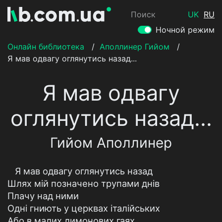
Поиск
UK
RU
Ночной режим
Онлайн библиотека
/
Аполлинер Гийом
/
Я мав одвагу оглянутись назад...
Я мав одвагу
оглянутись назад...
Гийом Аполлинер
Я мав одвагу оглянутись назад
Шлях мій позначено трупами днів
Плачу над ними
Одні гниють у церквах італійських
Або в малих лимонових гаях