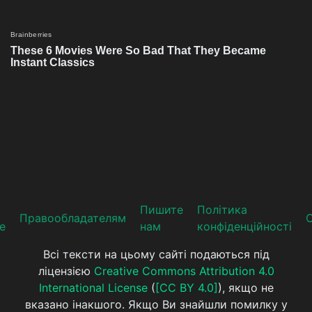
Пишите
Політика
Прaвooблaдателям
е
нам
конфіденційності
Всі тексти на цьому сайті подаються під
ліцензією
Creative Commons Attribution 4.0
International License
(
[CC BY 4.0]
), якщо не
вказано інакшого. Якщо Ви знайшли помилку у