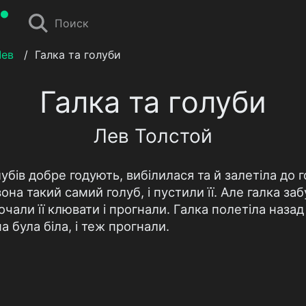
Поиск
Лев
/
Галка та голуби
Галка та голуби
Лев Толстой
убів добре годують, вибілилася та й залетіла до 
на такий самий голуб, і пустили її. Але галка заб
чали її клювати і прогнали. Галка полетіла назад 
а була біла, і теж прогнали.