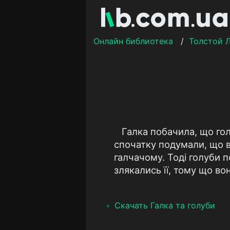
Онлайн библиотека
/
Толстой 
Галка побачила, що гол
спочатку подумали, що во
галчачому. Тоді голуби по
злякались її, тому що вон
Скачать Галка та голуби