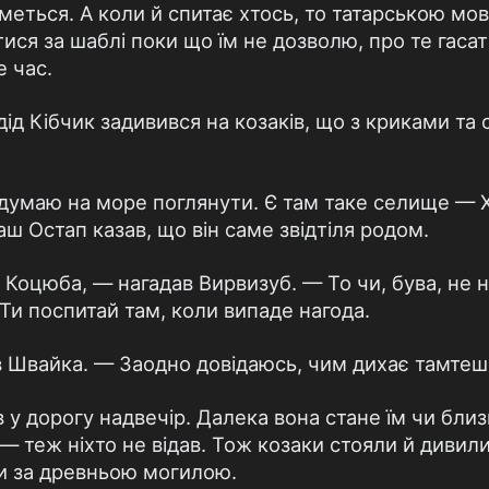
меться. А коли й спитає хтось, то татарською м
тися за шаблі поки що їм не дозволю, про те гаса
 час.
ід Кібчик задивився на козаків, що з криками та 
 думаю на море поглянути. Є там таке селище — 
ш Остап казав, що він саме звідтіля родом.
ж Коцюба, — нагадав Вирвизуб. — То чи, бува, не 
Ти поспитай там, коли випаде нагода.
Швайка. — Заодно довідаюсь, чим дихає тамтешн
у дорогу надвечір. Далека вона стане їм чи близ
 теж ніхто не відав. Тож козаки стояли й дивили
и за древньою могилою.