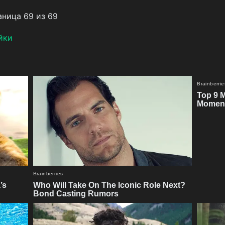
ница 69 из 69
йки