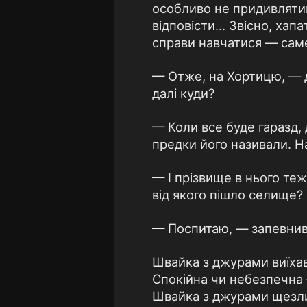
особливо не придивляти
відповісти… Звісно, хапа
справи навчатися — саме
— Отже, на Хортицю, — д
далі куди?
— Коли все буде гаразд,
предки його називали. На
— І прізвище в нього те
від якого пішло селище? 
— Поспитаю, — запевнив 
Швайка з джурами виїхав 
Спокійна чи небезпечна —
Швайка з джурами щезл