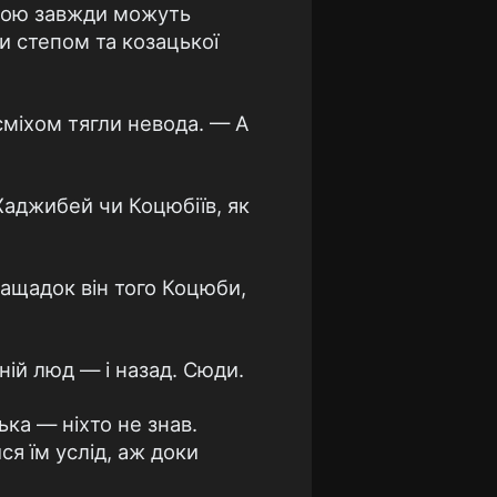
овою завжди можуть
ти степом та козацької
сміхом тягли невода. — А
Хаджибей чи Коцюбіїв, як
нащадок він того Коцюби,
ій люд — і назад. Сюди.
ька — ніхто не знав.
ся їм услід, аж доки