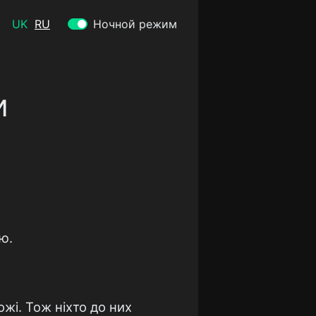
UK
RU
Ночной режим
и
ю.
ожі. Тож ніхто до них