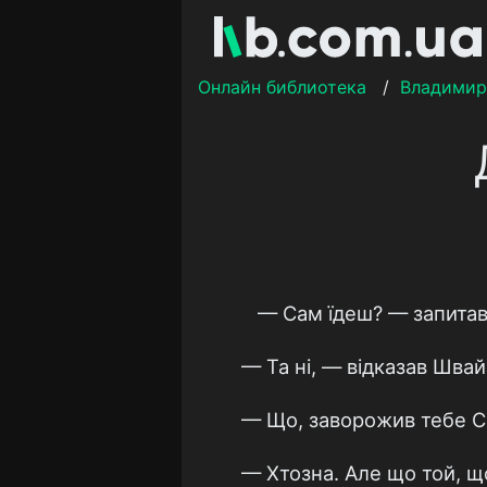
Онлайн библиотека
/
Владимир
— Сам їдеш? — запитав 
— Та ні, — відказав Швай
— Що, заворожив тебе Са
— Хтозна. Але що той, що