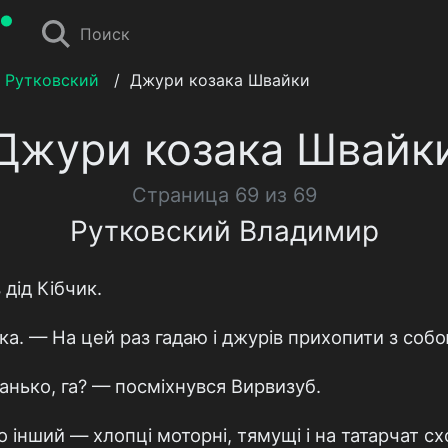
Поиск
 Рутковский
/
Джури козака Швайки
Джури козака Швайк
Страница 69 из 69
Рутковский Владимир
дід Кібчик.
ка. — На цей раз гадаю і джурів прихопити з собо
нько, га? — посміхнувся Вирвизуб.
 інший — хлопці моторні, тямущі і на татарчат сх