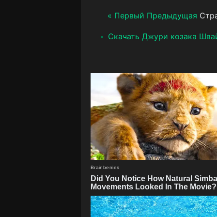
« Первый
Предыдущая
Стра
Скачать Джури козака Шва