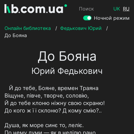
Поиск
UK
RU
Ночной режим
Онлайн библиотека
/
Федькович Юрий
/
До Бояна
До Бояна
Юрий Федькович
Й до тебе, Бояне, времен Траяна
Віщуне, півче, творче, соловію,
Й до тебе клоню ніжну свою скраню!
До кого ж ї і склоню? Д кому смію?..
Душа, як море синє то, леліє.
По нему думи — як в неділю рано