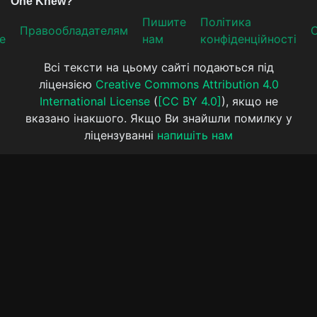
Пишите
Політика
Прaвooблaдателям
е
нам
конфіденційності
Всі тексти на цьому сайті подаються під
ліцензією
Creative Commons Attribution 4.0
International License
(
[CC BY 4.0]
), якщо не
вказано інакшого. Якщо Ви знайшли помилку у
ліцензуванні
напишіть нам