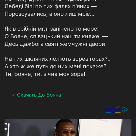
Лебеді білі по тих фалях п'яних —
Порозсувались, а оно лиш мріє...
Як в срібній мглі запінено то море!
О Бояне, співацький наш ти княже, —
Десь Дажбога святі жемчужні двори
На тих шкляних леліють зорев горах?..
А хто ж же путь до них мені покаже?
Ти, Бояне, ти, вічна моя зоре!
Скачать До Бояна