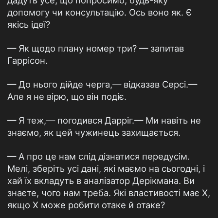
дадуть усе, що попросимо, будь-яку
допомогу чи консультацію. Ось воно як. Є
якісь ідеї?
— Як щодо плану номер три? — запитав
Гаррісон.
— До нього дійде черга,— відказав Серсі.—
Але я не вірю, що він подіє.
— Я теж,— погодився Дарріг.— Ми навіть не
знаємо, як цей чужинець захищається.
— А про це нам слід дізнатися передусім.
Мелі, зберіть усі дані, які маємо на сьогодні, і
хай їх вкладуть в аналізатор Дерікмана. Ви
знаєте, чого нам треба. Які властивості має X,
якщо X може робити отаке й отаке?