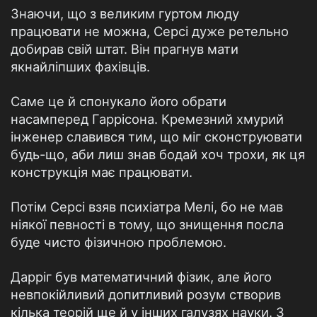
Знаючи, що з великим гуртом люду
працювати не можна, Серсі дуже ретельно
добирав свій штат. Він прагнув мати
якнайліпших фахівців.
Саме це й спонукало його обрати
насамперед Гаррісона. Кремезний хмурий
інженер славився тим, що міг сконструювати
будь-що, аби лиш знав бодай хоч трохи, як ця
конструкція має працювати.
Потім Серсі взяв психіатра Мелі, бо не мав
ніякої певності в тому, що знищення посла
буде чисто фізичною проблемою.
Дарріг був математичний фізик, але його
невпокійливий допитливий розум створив
кілька теорій ще й у інших галузях науки. З