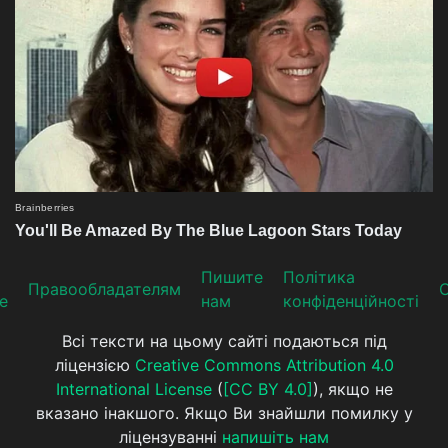
Пишите
Політика
Прaвooблaдателям
е
нам
конфіденційності
Всі тексти на цьому сайті подаються під
ліцензією
Creative Commons Attribution 4.0
International License
(
[CC BY 4.0]
), якщо не
вказано інакшого. Якщо Ви знайшли помилку у
ліцензуванні
напишіть нам