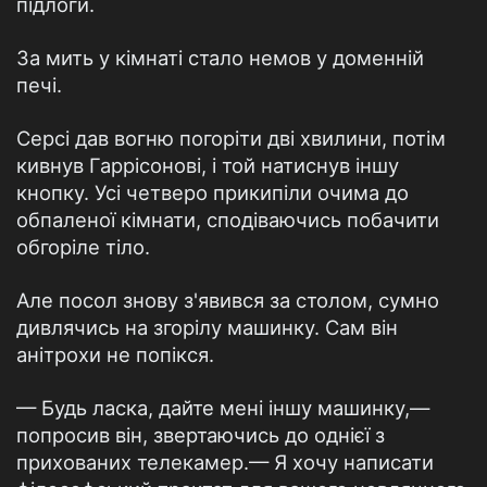
підлоги.
За мить у кімнаті стало немов у доменній
печі.
Серсі дав вогню погоріти дві хвилини, потім
кивнув Гаррісонові, і той натиснув іншу
кнопку. Усі четверо прикипіли очима до
обпаленої кімнати, сподіваючись побачити
обгоріле тіло.
Але посол знову з'явився за столом, сумно
дивлячись на згорілу машинку. Сам він
анітрохи не попікся.
— Будь ласка, дайте мені іншу машинку,—
попросив він, звертаючись до однієї з
прихованих телекамер.— Я хочу написати