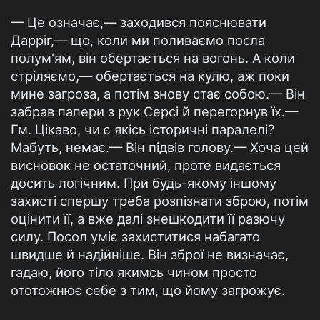
— Це означає,— заходився пояснювати
Дарріг,— що, коли ми поливаємо посла
полум'ям, він обертається на вогонь. А коли
стріляємо,— обертається на кулю, аж поки
мине загроза, а потім знову стає собою.— Він
забрав папери з рук Серсі й перегорнув їх.—
Гм. Цікаво, чи є якісь історичні паралелі?
Мабуть, немає.— Він підвів голову.— Хоча цей
висновок не остаточний, проте видається
досить логічним. При будь-якому іншому
захисті спершу треба розпізнати зброю, потім
оцінити її, а вже далі знешкодити її разючу
силу. Посол уміє захиститися набагато
швидше й надійніше. Він зброї не визначає,
гадаю, його тіло якимсь чином просто
ототожнює себе з тим, що йому загрожує.