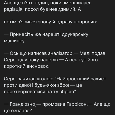
Але ще п'ять годин, поки зменшилась
радіація, посол був невидимий. А
потім з'явився знову й одразу попросив:
— Принесіть же нарешті друкарську
машинку.
— Ось що написав аналізатор.— Мелі подав
Серсі цілу паку паперів.— А ось тут його
короткий висновок.
Серсі зачитав уголос: "Найпростіший захист
проти даної і будь-якої зброї — це
перетворюватися на ту зброю".
— Грандіозно,— промовив Гаррісон.— Але що
це означає?