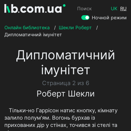
Поиск
UK
RU
Ночной режим
Онлайн библиотека
/
Шекли Роберт
/
Дипломатичний імунітет
Дипломатичний
імунітет
Страница 2 из 6
Роберт Шекли
Тільки-но Гаррісон натис кнопку, кімнату
залило полум'ям. Вогонь бурхав із
прихованих дір у стінах, точився зі стелі та