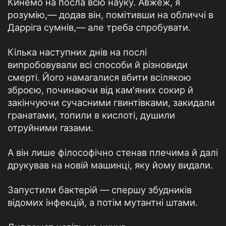
Кинемо на посла всю науку. Авжеж, я
розумію,— додав він, помітивши на обличчі в
Дарріга сумнів,— але треба спробувати.
Кілька наступних днів на послі
випробовували всі способи й різновиди
смерті. Його намагалися вбити всілякою
зброєю, починаючи від кам'яних сокир й
закінчуючи сучасними гвинтівками, закидали
гранатами, топили в кислоті, душили
отруйними газами.
А він лише філософічно стенав плечима й далі
друкував на новій машинці, яку йому видали.
Запустили бактерій — спершу збудників
відомих інфекцій, а потім мутантні штами.