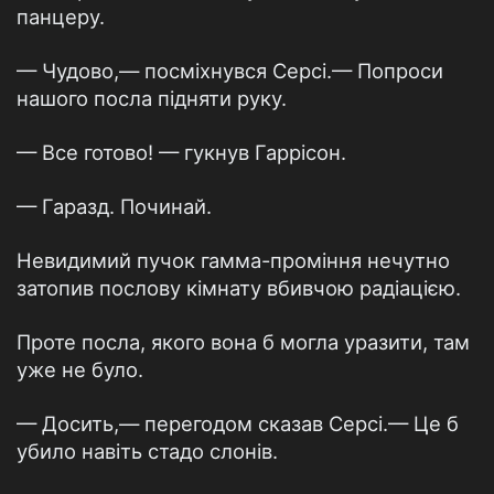
панцеру.
— Чудово,— посміхнувся Серсі.— Попроси
нашого посла підняти руку.
— Все готово! — гукнув Гаррісон.
— Гаразд. Починай.
Невидимий пучок гамма-проміння нечутно
затопив послову кімнату вбивчою радіацією.
Проте посла, якого вона б могла уразити, там
уже не було.
— Досить,— перегодом сказав Серсі.— Це б
убило навіть стадо слонів.