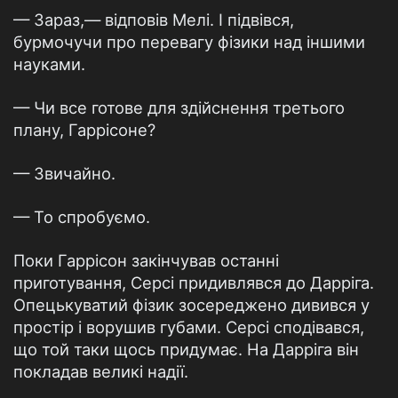
— Зараз,— відповів Мелі. І підвівся,
бурмочучи про перевагу фізики над іншими
науками.
— Чи все готове для здійснення третього
плану, Гаррісоне?
— Звичайно.
— То спробуємо.
Поки Гаррісон закінчував останні
приготування, Серсі придивлявся до Дарріга.
Опецькуватий фізик зосереджено дивився у
простір і ворушив губами. Серсі сподівався,
що той таки щось придумає. На Дарріга він
покладав великі надії.