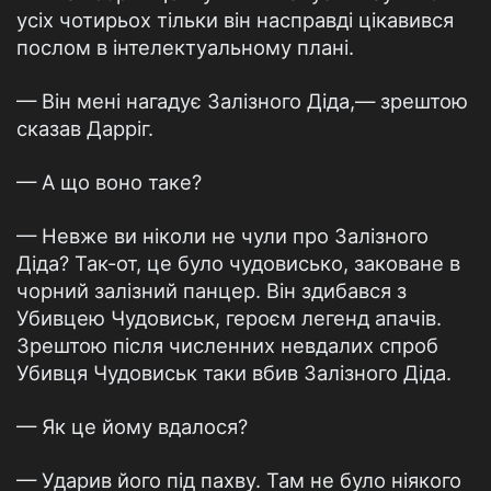
усіх чотирьох тільки він насправді цікавився
послом в інтелектуальному плані.
— Він мені нагадує Залізного Діда,— зрештою
сказав Дарріг.
— А що воно таке?
— Невже ви ніколи не чули про Залізного
Діда? Так-от, це було чудовисько, заковане в
чорний залізний панцер. Він здибався з
Убивцею Чудовиськ, героєм легенд апачів.
Зрештою після численних невдалих спроб
Убивця Чудовиськ таки вбив Залізного Діда.
— Як це йому вдалося?
— Ударив його під пахву. Там не було ніякого