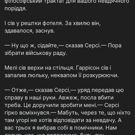
філософський трактат для вашого невдячного
поріддя.
І сів у рештки фотеля. За хвилю він,
здавалося, заснув.
— Ну що ж, сідайте,— сказав Серсі.— Пора
зібрати військову раду.
Мелі сів верхи на стільця. Гаррісон сів і
запалив люльку, неквапом її розкурюючи.
— Отже,— сказав Серсі,— уряд передав цю
справу в наші руки. Авжеж, посла вбити
треба. Це доручили зробити мені.— Серсі
гірко всміхнувся.— Мабуть, через те, що ніхто
там угорі не хотів відповідати за невдачу. А
вас трьох я вибрав собі в помічники. Нам