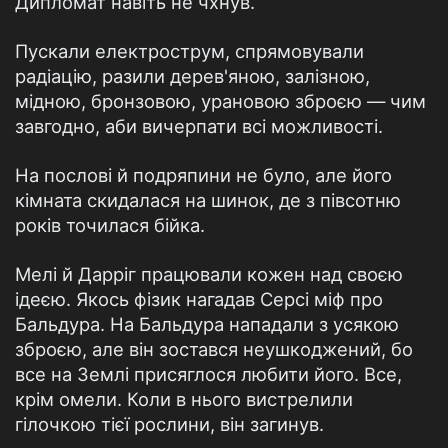
Дипломат навіть не чхнув.
Пускали електрострум, спрямовували
радіацію, разили дерев'яною, залізною,
мідною, бронзовою, урановою зброєю — чим
завгодно, аби вичерпати всі можливості.
На послові й подряпини не було, але його
кімната скидалася на шинок, де з півсотню
років точилася бійка.
Мелі й Дарріг працювали кожен над своєю
ідеєю. Якось фізик нагадав Серсі міф про
Бальдура. На Бальдура нападали з усякою
зброєю, але він зостався неушкоджений, бо
все на Землі присяглося любити його. Все,
крім омели. Коли в нього вистрелили
гілочкою тієї рослини, він загинув.