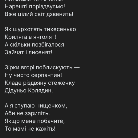
Нарешті поріздвуємо!
Вже цілий світ дзвенить!
Як шурхотять тихесенько
Крилята в янголят!
А скільки позбігалося
Зайчат і лисенят!
Зірки вгорі поблискують —
Ну чисто серпантин!
Кладе різдвяну стежечку
Дідуньо Колядин.
А я ступаю нищечком,
Аби не зарипіть.
Якщо мене побачите,
То мамі не кажіть!