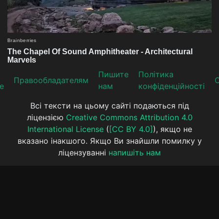
Пишите
Політика
Прaвooблaдателям
е
нам
конфіденційності
Всі тексти на цьому сайті подаються під
ліцензією
Creative Commons Attribution 4.0
International License
(
[CC BY 4.0]
), якщо не
вказано інакшого. Якщо Ви знайшли помилку у
ліцензуванні
напишіть нам