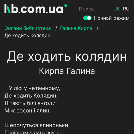
Поиск
UK
RU
Ночной режим
Онлайн библиотека
/
Галина Кирпа
/
Де ходить колядин
Де ходить колядин
Кирпа Галина
У лісі у нетемному,
Де ходить Колядин,
Літають білі янголи
Між сосон і ялин.
Шепочуться ялиноньки,
Голівками хить-хить: