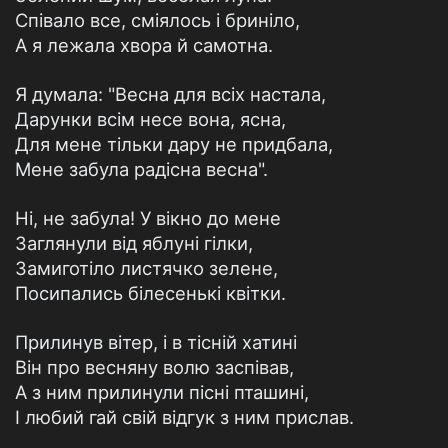
Співало все, сміялось і бриніло,
А я лежала хвора й самотна.
Я думала: "Весна для всіх настала,
Дарунки всім несе вона, ясна,
Для мене тільки дару не придбала,
Мене забула радісна весна".
Ні, не забула! У вікно до мене
Заглянули від яблуні гілки,
Замиготіло листячко зелене,
Посипались білесенькі квітки.
Прилинув вітер, і в тісній хатині
Він про весняну волю заспівав,
А з ним прилинули пісні пташині,
І любий гай свій відгук з ним прислав.