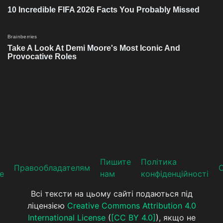
Пишите
Політика
Прaвooблaдателям
е
нам
конфіденційності
Всі тексти на цьому сайті подаються під
ліцензією
Creative Commons Attribution 4.0
International License
(
[CC BY 4.0]
), якщо не