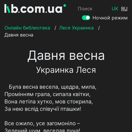
Поиск
UK
RU
Ночной режим
Онлайн библиотека
/
Леся Украинка
/
Давня весна
Давня весна
Украинка Леся
Була весна весела, щедра, мила,
Промінням грала, сипала квітки,
Вона летіла хутко, мов стокрила,
За нею вслід співучії пташки!
Все ожило, усе загомоніло –
Зелений шум, веселая луна!