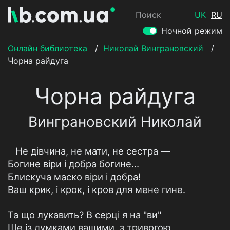
Поиск
UK
RU
Ночной режим
Онлайн библиотека
/
Николай Винграновский
/
Чорна райдуга
Чорна райдуга
Винграновский Николай
Не дівчина, не мати, не сестра —
Богине віри і добра богине…
Блискуча маско віри і добра!
Ваш крик, і крок, і кров для мене гине.
Та що лукавить? В серці я на "ви"
Ще із думками вашими, з тривогою,