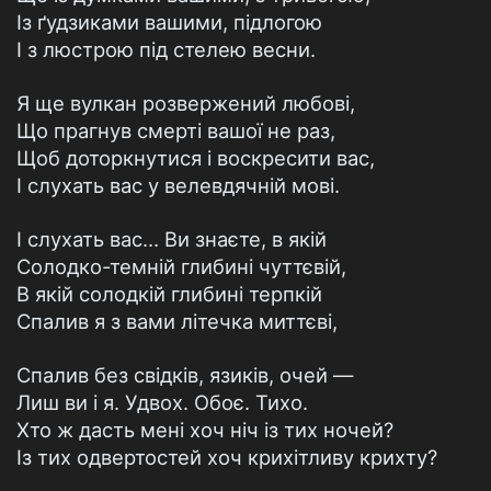
Із ґудзиками вашими, підлогою
І з люстрою під стелею весни.
Я ще вулкан розвержений любові,
Що прагнув смерті вашої не раз,
Щоб доторкнутися і воскресити вас,
І слухать вас у велевдячній мові.
І слухать вас… Ви знаєте, в якій
Солодко-темній глибині чуттєвій,
В якій солодкій глибині терпкій
Спалив я з вами літечка миттєві,
Спалив без свідків, язиків, очей —
Лиш ви і я. Удвох. Обоє. Тихо.
Хто ж дасть мені хоч ніч із тих ночей?
Із тих одвертостей хоч крихітливу крихту?