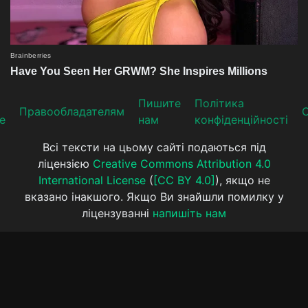
Пишите
Політика
Прaвooблaдателям
е
нам
конфіденційності
Всі тексти на цьому сайті подаються під
ліцензією
Creative Commons Attribution 4.0
International License
(
[CC BY 4.0]
), якщо не
вказано інакшого. Якщо Ви знайшли помилку у
ліцензуванні
напишіть нам