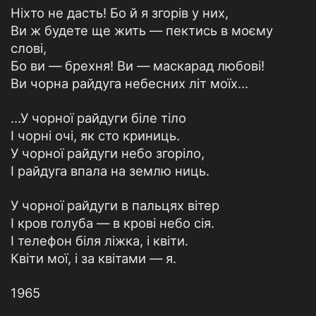
Ніхто не дасть! Бо й я згорів у них,
Ви ж будете ще жить — пектись в моєму
слові,
Бо ви — брехня! Ви — маскарад любові!
Ви чорна райдуга небесних літ моїх…
…У чорної райдуги біле тіло
І чорні очі, як сто криниць.
У чорної райдуги небо згоріло,
І райдуга впала на землю ниць.
У чорної райдуги в пальцях вітер
І кров голуба — в крові небо сія.
І телефон біля ліжка, і квіти.
Квіти мої, і за квітами — я.
1965