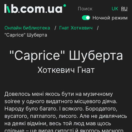
Поиск
UK
RU
Ночной режим
Онлайн библиотека
/
Гнат Хоткевич
/
"Caprice" Шуберта
"Caprice" Шуберта
Хоткевич Гнат
Довелось мені якось бути на музичному
soiree у одного видатного місцевого діяча.
Народу було багато. І всякого. Бородатого,
вусатого, патлатого, лисого. Але не дивлячись
на деякі відміни, весь той люд мав щось
спільне – це вираз ситості й якогось масного