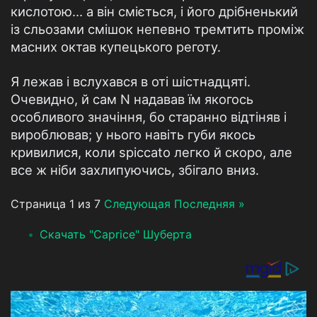
кислотою… а він сміється, і його дрібненький
із сльозами смішок непевно тремтить проміж
масних октав купецького реготу.
Я лежав і вслухався в оті шістнадцяті.
Очевидно, й сам N надавав їм якогось
особливого значіння, бо старанно відтіняв і
вироблював; у нього навіть губи якось
кривилися, коли spiccato легко й скоро, але
все ж ніби захлипуючись, збігало вниз.
Страница 1 из 7
Следующая
Последняя »
Скачать "Caprice" Шуберта