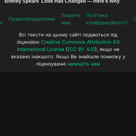
Пишите
Політика
Прaвooблaдателям
е
нам
конфіденційності
Всі тексти на цьому сайті подаються під
ліцензією
Creative Commons Attribution 4.0
International License
(
[CC BY 4.0]
), якщо не
вказано інакшого. Якщо Ви знайшли помилку у
ліцензуванні
напишіть нам