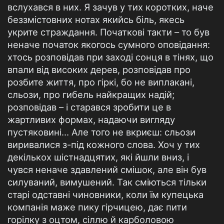
вслухався в них. Я зачув у тих коротких, наче
беззмістовних нотах якийсь біль, якесь
укрите страждання. Початкові такти – то був
неначе початок якогось сумного оповідання:
хтось розповідав при заході сонця в тінях, що
впали від високих дерев, розповідав про
розбите життя, про гіркі, бо не виплакані,
сльози, про гибель найкращих надій;
розповідав – і старався зробити це в
жартливих формах, надаючи вигляду
пустяковині… Але того не вкриєш: сльози
виривалися з-під кожного слова. Хоч у тих
декількох шістнадцятих, які йшли вниз, і
чувся неначе здавлений смішок, але він був
силуваний, вимушений. Так сміються тільки
старі одставні чиновники, коли їм купецька
компанія маже пику гірчицею, дає пити
горілку з оцтом, сіллю й карболовою