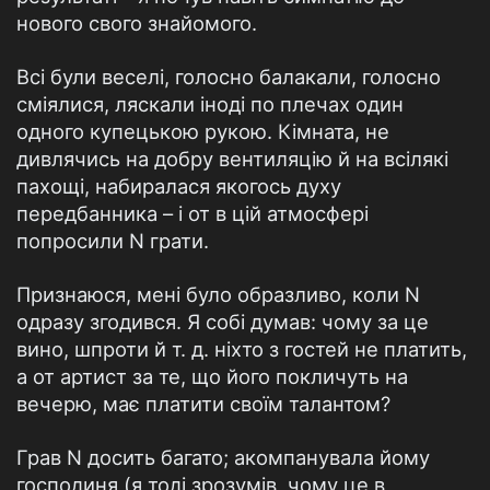
нового свого знайомого.
Всі були веселі, голосно балакали, голосно
сміялися, ляскали іноді по плечах один
одного купецькою рукою. Кімната, не
дивлячись на добру вентиляцію й на всілякі
пахощі, набиралася якогось духу
передбанника – і от в цій атмосфері
попросили N грати.
Признаюся, мені було образливо, коли N
одразу згодився. Я собі думав: чому за це
вино, шпроти й т. д. ніхто з гостей не платить,
а от артист за те, що його покличуть на
вечерю, має платити своїм талантом?
Грав N досить багато; акомпанувала йому
господиня (я тоді зрозумів, чому це в