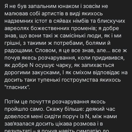
Я не був запальним юнаком і зовсім не
малював собі артистів в виді якихось
надземних істот в сяйвах німбів та блискучих
авреолях божественних променів; я добре
знав, що вони такі ж самісінькі люди, як і ми
грішні, з такими ж потребами, болями й
радощами. Словом, я це все знав, але… все ж
почув якесь розчарування, коли придивився,
як добре N осушує чарку, як запихається
дорогими закусками, І як сміхом відповідає на
досить таки тупенькі гостроумства якихось
"гласних".
Потім це почуття розчарування якось
пройшло само. Скажу більше: деякий час
довелося мені сидіти поруч із N, між нами
зав’язалася досить цікава розмова і в
результаті – я почув навіть симпатію до