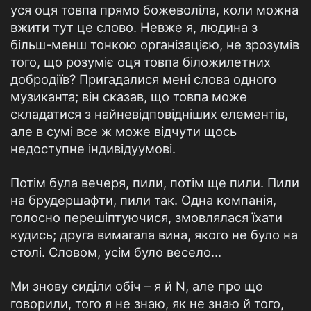
уся оця товпа прямо божеволіла, коли можна
вжити тут це слово. Невже я, людина з
більш-менш тонкою організацією, не зрозумів
того, що розуміє оця товпа біложилетних
добродіїв? Пригадалися мені слова одного
музиканта; він сказав, що товпа може
складатися з найневідповідніших елементів,
але в сумі все ж може відчути щось
недоступне індивідуумові.
Потім була вечеря, пили, потім ще пили. Пили
на брудершафти, пили так. Одна компанія,
голосно перешіптуючися, змовлялася їхати
кудись; друга вимагала вина, якого не було на
столі. Словом, усім було весело…
Ми знову сиділи обіч – я й N, але про що
говорили, того я не знаю, як не знаю й того,