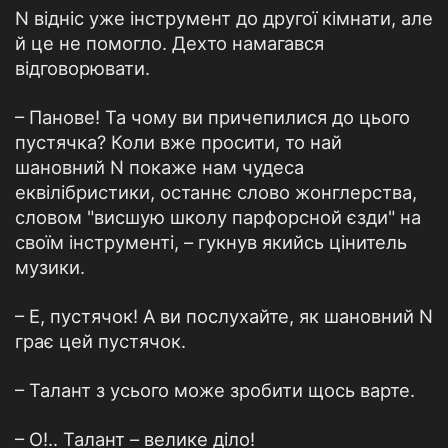
N відніс уже інструмент до другої кімнати, але
й це не помогло. Дехто намагався
відговорювати.
– Панове! Та чому ви причепилися до цього
пустячка? Коли вже просити, то най
шановний N покаже нам чудеса
еквілібристики, останнє слово жонглерства,
словом "висшую школу парфорсной єзди" на
своїм інструменті, – гукнув якийсь цінитель
музики.
– Е, пустячок! А ви послухайте, як шановний N
грає цей пустячок.
– Талант з усього може зробити щось варте.
– О!.. Талант – велике діло!