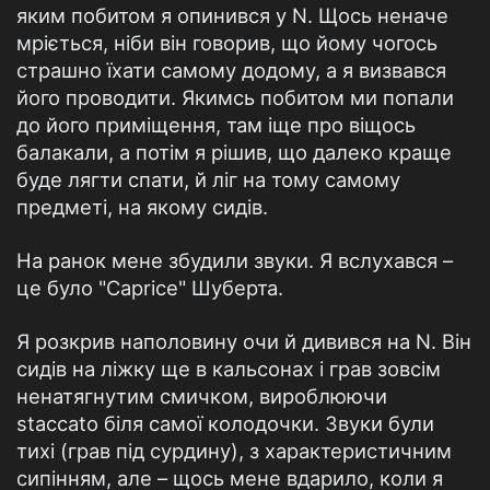
яким побитом я опинився у N. Щось неначе
мріється, ніби він говорив, що йому чогось
страшно їхати самому додому, а я визвався
його проводити. Якимсь побитом ми попали
до його приміщення, там іще про віщось
балакали, а потім я рішив, що далеко краще
буде лягти спати, й ліг на тому самому
предметі, на якому сидів.
На ранок мене збудили звуки. Я вслухався –
це було "Caprice" Шуберта.
Я розкрив наполовину очи й дивився на N. Він
сидів на ліжку ще в кальсонах і грав зовсім
ненатягнутим смичком, вироблюючи
staccato біля самої колодочки. Звуки були
тихі (грав під сурдину), з характеристичним
сипінням, але – щось мене вдарило, коли я