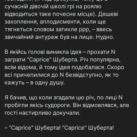
сучасній дівочій школі грі на роялю
відводиться таке почесне місце). Дешеві
захоплення, аплодисменти, коли ще
тягнеться словом затихле ррр, – ввесь
звичайний антураж був на лице. Нудно.
В якійсь голові виникла ідея – прохати N
заграти "Caprice" Шуберта. Річ популярна,
всім відома, й тому ідея подобалася. Скоро
всі причепилися до N безвідступно, як то
кажуть – в одну душу.
Я бачив, що коли згадали цю річ, по лиці N
пробігли якісь судороги. Він відмовлявся, але
гості настирливо докучали.
– "Caprice" Шуберта! "Caprice" Шуберта!