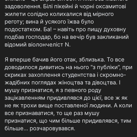
задоволення. Білі пікейні й чорні оксамитові
жилети солідно колихалися від мірного
реготу; вина й усякого їжва було
подостатком. Ба! – навіть про пищу духовну
подбав господар, бо на вечір був закликаний
відомий віолончеліст N.
Я вперше бачив його отак, зблизька. То все
доводилося дивитись на нього "з публіки", при
скриках захоплення студентства і скромно-
жадібних поглядах жіноцтва та дівоцтва. І
мушу признатися, я з певного роду
зацікавленням придивлявся до цієї, все ж як
не як трохи вище поставленої людини. А коли
все признаватися, то ще раз мушу
признатися, що чим більше придивлявся, тим
більше… розчаровувався.