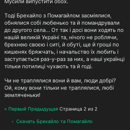
Мусили випустити обох.
Тоді Брехайло з Помагайлом засміялися,
обнялися собі любенько та й помандрували
до другого села… От так і досі вони ходять по
нашій великій Україні та, нічого не роблячи,
брехнею своєю і ситі, й обуті, ще й гроші по
кишенях бряжчать, і начальство їх любить і
заступається раз-у-раз за них, а наші українці
тільки потилиці чухають та й годі.
Чи не траплялися вони й вам, люди добрі?
Ой, кому вони тільки не траплялися, любі
земляченьки!
« Первый
Предыдущая
Страница 2 из 2
Скачать Брехайло та Помагайло