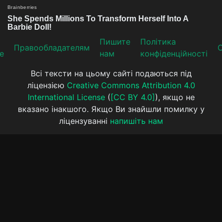
Пишите
Політика
Прaвooблaдателям
е
нам
конфіденційності
Всі тексти на цьому сайті подаються під
ліцензією
Creative Commons Attribution 4.0
International License
(
[CC BY 4.0]
), якщо не
вказано інакшого. Якщо Ви знайшли помилку у
ліцензуванні
напишіть нам