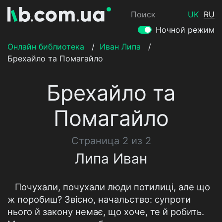
Поиск
UK
RU
Ночной режим
Онлайн библиотека
/
Иван Липа
/
Брехайло та Помагайло
Брехайло та
Помагайло
Страница 2 из 2
Липа Иван
Почухали, почухали люди потилиці, але що
ж поробиш? Звісно, начальство: супроти
нього й закону немає, що хоче, те й робить.