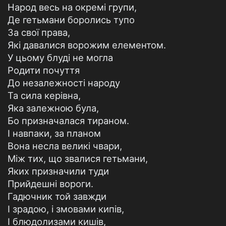
Народ весь на окремі групи,
Де гетьмани боролись тупо
За свої права,
Які давалися ворожим елементом.
У цьому блуді не могла
Родити почуття
До незалежності народу
Та сила керівна,
Яка залежною була,
Бо призначалася тираном.
І навпаки, за планом
Вона несла великі чвари,
Між тих, що звалися гетьмани,
Яких призначили туди
Прийдешні вороги.
Гадючник той завжди
І зрадою, і змовами кипів,
І блюдолизами кишів,