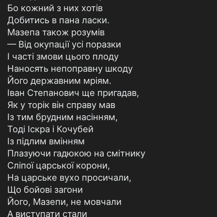
Бо кожний з них хотів
Добитись в пана ласки.
Мазепа також розумів
— Від окупації усі поразки
І часті змови цього плоду
Наносять непоправну шкоду
Його державним мріям.
Іван Степанович ще пригадав,
Як у торік він справу мав
Із тим брудним насінням,
Тоді Іскра і Кочубей
Із підлим вмінням
Плазуючи гадюкою на смітнику
Сліпої царської корони,
На царське вухо просичали,
Що бойові загони
Його, Мазепи, не мовчали
А виступати стали