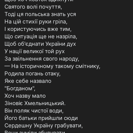
Святого волі почуття,
Тоді ця польська знать уся
На цій стихії руки гріла,
І користуючись вже тим,
Що ситуація ще не назріла,
Щоб об'єднати України дух
У нації великої той рух
За звільнення свого народу,
— На історичному такому смітнику,
Родила погань отаку,
Яке себе назвало
"Богданом",
Хоч назву мало
Зіновіє Хмельницький.
Він поляк чистої води,
Його батьки прийшли сюди
Сердешну Україну грабувати,
Вони зуміли збудувати