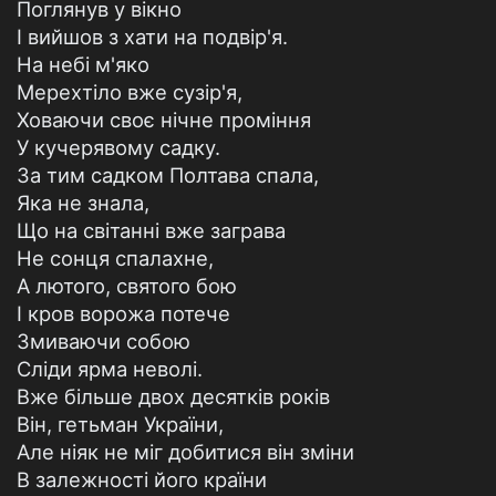
Поглянув у вікно
І вийшов з хати на подвір'я.
На небі м'яко
Мерехтіло вже сузір'я,
Ховаючи своє нічне проміння
У кучерявому садку.
За тим садком Полтава спала,
Яка не знала,
Що на світанні вже заграва
Не сонця спалахне,
А лютого, святого бою
І кров ворожа потече
Змиваючи собою
Сліди ярма неволі.
Вже більше двох десятків років
Він, гетьман України,
Але ніяк не міг добитися він зміни
В залежності його країни