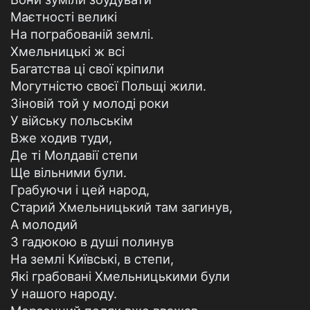
Маєтності великі
На пограбованій землі.
Хмельницькі ж всі
Багатства ці свої кріпили
Могутністю своєї Польщі жили.
Зіновій той у молоді роки
У війську польськім
Вже ходив туди,
Де ті Молдавії степи
Ще вільними були.
Грабуючи і цей народ,
Старий Хмельницький там загинув,
А молодий
З гадюкою в душі полинув
На землі Київські, в степи,
Які грабовані Хмельницькими були
У нашого народу.