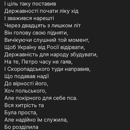
І ціль таку поставив
Державності почати ліку хід
І зважився нарешті
Через двадцять з лишком літ
Він голову свою підняти,
Вичікуючи слушний той момент,
Щоб Україну від Росії відірвати,
Державність для народу збудувати,
На те, Петро часу не гаяв,
І Скоропадського туди направив,
Що подавав надії
До вірності його,
Хоч польського,
Але покірного для себе пса.
Вся хитрість та
Була проста,
Але надійно їм служила,
Бо розділила