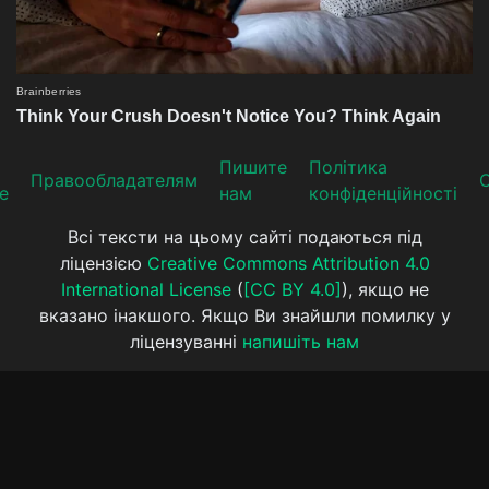
Пишите
Політика
Прaвooблaдателям
е
нам
конфіденційності
Всі тексти на цьому сайті подаються під
ліцензією
Creative Commons Attribution 4.0
International License
(
[CC BY 4.0]
), якщо не
вказано інакшого. Якщо Ви знайшли помилку у
ліцензуванні
напишіть нам