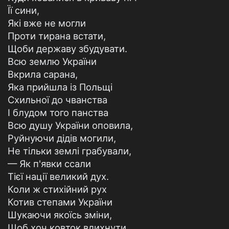
Її сини,
Які вже не могли
Проти тирана встати,
Щоби державу збудувати.
Всю землю України
Вкрила сарана,
Яка прийшла із Польщі
Схильної до чванства
І блудом того панства
Всю душу України оповила,
Руйнуючи дідів могили,
Не тільки землі грабували,
— Як п'явки ссали
Тієї нації великий дух.
Коли ж стихійний рух
Котив степами України
Шукаючи якоїсь зміни,
Щоб хоч ковток вдихнути