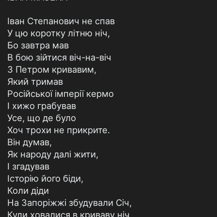
Іван Степанович не спав
У цю коротку літню ніч,
Бо завтра мав
В бою зійтися віч-на-віч
З Петром кривавим,
Який тримав
Російської імперії кермо
І хижо грабував
Усе, що де було
Хоч трохи не прикрите.
Він думав,
Як народу далі жити,
І згадував
Історію його біди,
Коли діди
На Запоріжжі збудували Січ,
Куди ховалися в криваву ніч