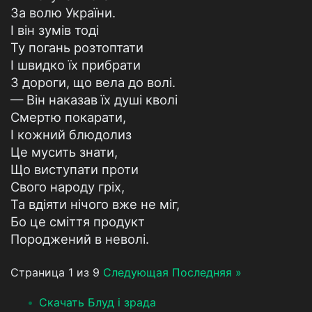
За волю України.
І він зумів тоді
Ту погань розтоптати
І швидко їх прибрати
З дороги, що вела до волі.
— Він наказав їх душі кволі
Смертю покарати,
І кожний блюдолиз
Це мусить знати,
Що виступати проти
Свого народу гріх,
Та вдіяти нічого вже не міг,
Бо це сміття продукт
Породжений в неволі.
Страница 1 из 9
Следующая
Последняя »
Скачать Блуд і зрада