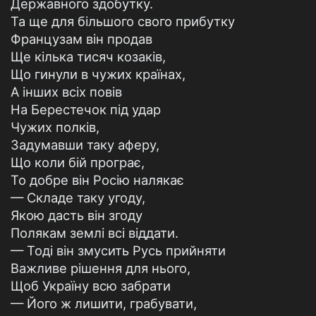
Державного здобутку.
Та ще для більшого свого прибутку
Французам він продав
Ще кілька тисяч козаків,
Що гинули в чужих країнах,
А інших всіх повів
На Берестечок під удар
Чужих полків,
Задумавши таку аферу,
Що коли бій програє,
То добре він Росію налякає
— Складе таку угоду,
Якою дасть він згоду
Полякам землі всі віддати.
— Тоді він змусить Русь прийняти
Важливе рішення для нього,
Щоб Україну всю забрати
— Його ж лишити, грабувати,