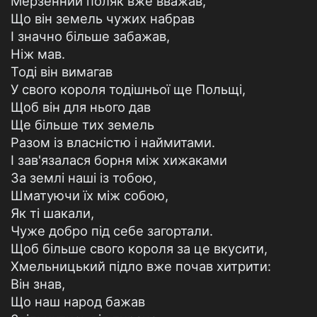
Мерзенний поляк вже вважав,
Що він земель чужих набрав
І значно більше забажав,
Ніж мав.
Тоді він вимагав
У свого короля тодішньої ще Польщі,
Щоб він для нього дав
Ще більше тих земель
Разом із власністю і наймитами.
І зав'язалася борня між хижаками
За землі наші із тобою,
Шматуючи їх між собою,
Як ті шакали,
Чуже добро під себе загортали.
Щоб більше свого короля за це вкусити,
Хмельницький підло вже почав хитрити:
Він знав,
Що наш народ бажав