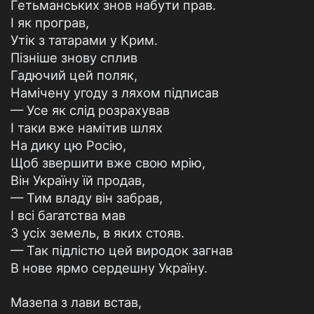
Гетьманських знов набути прав.
І як програв,
Утік з татарами у Крим.
Пізніше знову сплив
Гадючий цей поляк,
Намічену угоду з ляхом підписав
— Усе як слід розрахував
І таки вже намітив шлях
На дику цю Росію,
Щоб звершити вже свою мрію,
Він Україну їй продав,
— Тим владу він забрав,
І всі багатства мав
З усіх земель, в яких стояв.
— Так підлістю цей виродок загнав
В нове ярмо сердешну Україну.
Мазепа з лави встав,