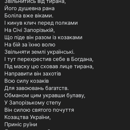
Звільнитись від тирана,
Його душевна рана
Боліла вже віками.
І кинув клич перед полками
На Січі Запорізькій,
Що піде він разом із козаками
На бій за їхню волю
Звільняти землі українські.
І тут перехрестив себе в Богдана,
Під маску цю сховав лице тирана,
Направити він захотів
Всю силу козаків
Для завоювань багатств.
Обманом цим укравши булаву,
У Запорізькому степу
Він силою святого почуття
Козацтва України,
Приніс руїни