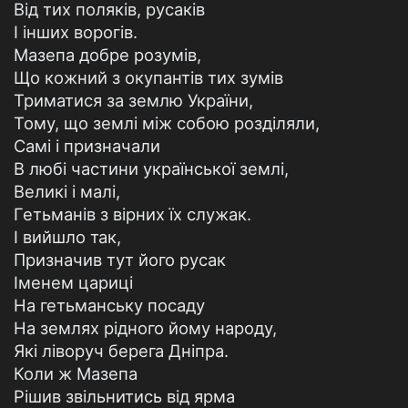
Від тих поляків, русаків
І інших ворогів.
Мазепа добре розумів,
Що кожний з окупантів тих зумів
Триматися за землю України,
Тому, що землі між собою розділяли,
Самі і призначали
В любі частини української землі,
Великі і малі,
Гетьманів з вірних їх служак.
І вийшло так,
Призначив тут його русак
Іменем цариці
На гетьманську посаду
На землях рідного йому народу,
Які ліворуч берега Дніпра.
Коли ж Мазепа
Рішив звільнитись від ярма