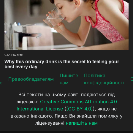
Пишите
Політика
Прaвooблaдателям
е
нам
конфіденційності
Всі тексти на цьому сайті подаються під
ліцензією
Creative Commons Attribution 4.0
International License
(
[CC BY 4.0]
), якщо не
вказано інакшого. Якщо Ви знайшли помилку у
ліцензуванні
напишіть нам