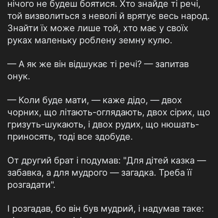
нічого не будеш боятися. Хто знайде ті речі,
той визволиться з неволі й врятує весь народ.
Знайти їх може лише той, хто має у своїх
руках маленьку роблену земну кулю.
— А як же він відшукає ті речі? — запитав
онук.
— Коли буде мати, — каже дідо, — двох
чорних, що літають-оглядають, двох сірих, що
гризуть-шукають, і двох рудих, що нюшать-
приносять, тоді все здобуде.
От другий брат і подумав: "Для дітей казка —
забавка, а для мудрого — загадка. Треба її
розгадати".
І розгадав, бо він був мудрий, і надумав таке: