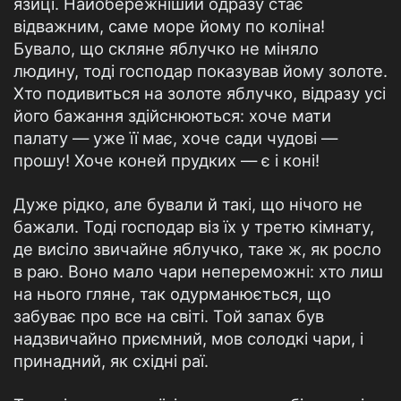
язиці. Найобережніший одразу стає
відважним, саме море йому по коліна!
Бувало, що скляне яблучко не міняло
людину, тоді господар показував йому золоте.
Хто подивиться на золоте яблучко, відразу усі
його бажання здійснюються: хоче мати
палату — уже її має, хоче сади чудові —
прошу! Хоче коней прудких — є і коні!
Дуже рідко, але бували й такі, що нічого не
бажали. Тоді господар віз їх у третю кімнату,
де висіло звичайне яблучко, таке ж, як росло
в раю. Воно мало чари непереможні: хто лиш
на нього гляне, так одурманюється, що
забуває про все на світі. Той запах був
надзвичайно приємний, мов солодкі чари, і
принадний, як східні раї.