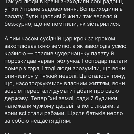
Так усі люди в країні знаходили собі радощі,
утіхи й повне задоволення. Всі приходили в
палату, були щасливі й жили так весело й
безжурно, що не помітили, як зістарилися.
А тим часом сусідній цар крок за кроком
захоплював їхню землю, а як заволодів усією
країною — спалив чудернацьку палату й
порозкидав чарівні яблучка. Господар палати
помер з горя, і тоді люди зрозуміли, що вони
опинилися у тяжкій неволі. Це сталося тому,
що, насолоджуючись власним життям, вони
зовсім перестали думати і дбати про свою
державу. Тепер їхні землі, сади й будинки
належали чужому цареві та його людям, а
вони всі стали рабами. Щастя батьків несло
за собою нещастя дітям.