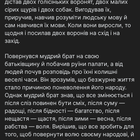
дістав двох голісіньких воронят, двох малих
сірих щурів і двох собак. Вигодував їх,
приручив, навчив розуміти людську мову й
сам навчився їх мови. Коли вони виросли, то
щодня і посилав двох воронів на схід і на
захід.
Повернувся мудрий брат на свою
батьківщину й побачив руїни палати, а від
людей почув розповідь про їхні колишні
веселі часи. Він зрозумів, що безжурне життя
стало причиною поневолення його народу.
Однак мудрий брат знав, що все змінюється і
після сліз повинен бути сміх, після суму —
радощі, після бідності — багатство, після
нещастя — щастя, після зими — весна, після
рабства — воля. Вирішив, що все зробить для
того, щоб повернути волю своєму народові, й