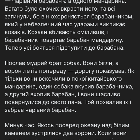
— Чарівний барабан є в одного мандарина.
Багато було охочих вкрасти його, та всі
загинули, бо він охороняється барабанником,
який у небезпечний час ударами викликає
козаків. Козаки вбивають сміливців, і
барабанник повертає барабан мандарину.
Тепер усі бояться підступити до барабана.
Послав мудрий брат собак. Вони бігли, а
ворон летів попереду — дорогу показував. Як
тільки вони вскочили в покої китайського
мандарина, один собака вкусив барабанника,
а другий вхопив барабан, і вони щасливо
повернулися до свого пана. Той похвалив їх і
забрав чарівний барабан.
Минув час. Якось посеред океану над білим
каменем зустрілися два ворони. Коли вони