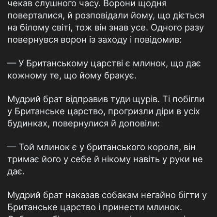
чекав слушного часу. Ворони щодня
поверталися, й розповідали йому, що діється
на білому світі, тож він знав усе. Одного разу
повернувся ворон із заходу і повідомив:
— У Британському царстві є млинок, що дає
кожному те, що йому бракує.
Мудрий брат відправив туди щурів. Ті побігли
у Британське царство, прогризли діри в усіх
будинках, повернулися й доповіли:
— Той млинок є у британського короля, він
тримає його у себе й нікому навіть у руки не
дає.
Мудрий брат наказав собакам негайно бігти у
Британське царство і принести млинок.