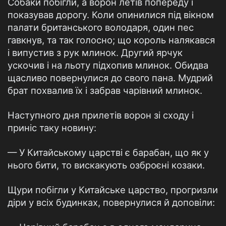
Собаки побігли, а ворон летів попереду і
показував дорогу. Коли опинилися під вікном
палати британського володаря, один пес
гавкнув, та так голосно; що король налякався
і випустив з рук млинок. Другий ярчук
ускочив і на льоту підхопив млинок. Обидва
щасливо повернулися до свого пана. Мудрий
брат похвалив їх і забрав чарівний млинок.
Наступного дня прилетів ворон зі сходу і
приніс таку новину:
— У Китайському царстві є барабан, що як у
нього бити, то вискакують озброєні козаки.
Щури побігли у Китайське царство, прогризли
діри у всіх будинках, повернулися й доповіли: