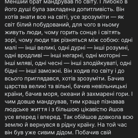
Менший брат мандрував по світу. Глибоко в
його душі була закладена допитливість. Він
хотів знати все на світі, усе зрозуміти — як
світ білий побудований, для чого в ньому
живуть люди, чому горить сонце і світять
зорі, чому люди так різняться між собою: одні
малі — інші великі, одні дурні — інші розумні,
одні вродливі — інші негарні, одні моторні —
інші мляві, одні чесні — інші злодійкуваті, одні
бідні — інші заможні. Він ходив по світу і до
всього приглядався, хотів зрозуміти. Бачив
царства великі та вільні, бачив невільницькі
країни, бачив моря, океани й захмарені гори. І
чим довше мандрував, тим краще пізнавав
людське життя і з більшою цікавістю йшов
усе вперед і вперед. Так обійшов довкола всю
землю й вернувся в рідну країну. На той час
він був уже сивим дідом. Побачив свій