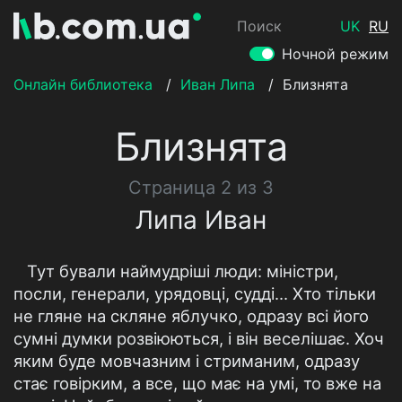
Поиск
UK
RU
Ночной режим
Онлайн библиотека
/
Иван Липа
/
Близнята
Близнята
Страница 2 из 3
Липа Иван
Тут бували наймудріші люди: міністри,
посли, генерали, урядовці, судді... Хто тільки
не гляне на скляне яблучко, одразу всі його
сумні думки розвіюються, і він веселішає. Хоч
яким буде мовчазним і стриманим, одразу
стає говірким, а все, що має на умі, то вже на