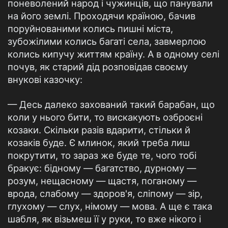
поневолений народ і чужинців, що панували
на його землі. Проходячи країною, бачив
поруйнованими колись пишні міста,
зубожілими колись багаті села, завмерлою
колись кипучу життям країну. А в одному селі
почув, як старий дід розповідав своєму
внукові казочку:
— Десь далеко захований такий барабан, що
коли у нього бити, то вискакують озброєні
козаки. Скільки разів вдарити, стільки й
козаків буде. Є млинок, який треба лиш
покрутити, то зараз же буде те, чого тобі
бракує: бідному — багатство, дурному —
розум, нещасному — щастя, поганому —
врода, слабому — здоров'я, сліпому — зір,
глухому — слух, німому — мова. А ще є така
шабля, як візьмеш її у руки, то вже нікого і