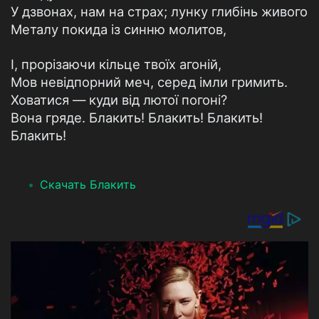
У дзвонах, нам на страх; лунку глибінь живого
Металу покида із синню молитов,
І, прорізаючи кільце твоїх агоній,
Мов невідпорний меч, серед імли гримить.
Ховатися — куди від лютої погоні?
Вона гряде. Блакить! Блакить! Блакить!
Блакить!
Скачать Блакить