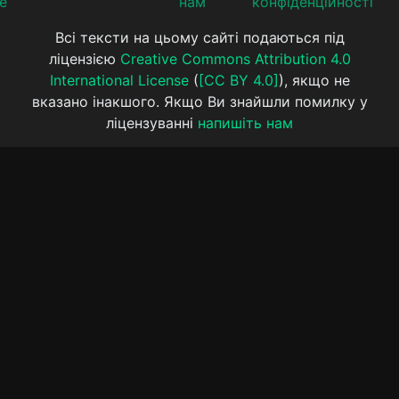
е
нам
конфіденційності
Всі тексти на цьому сайті подаються під
ліцензією
Creative Commons Attribution 4.0
International License
(
[CC BY 4.0]
), якщо не
вказано інакшого. Якщо Ви знайшли помилку у
ліцензуванні
напишіть нам