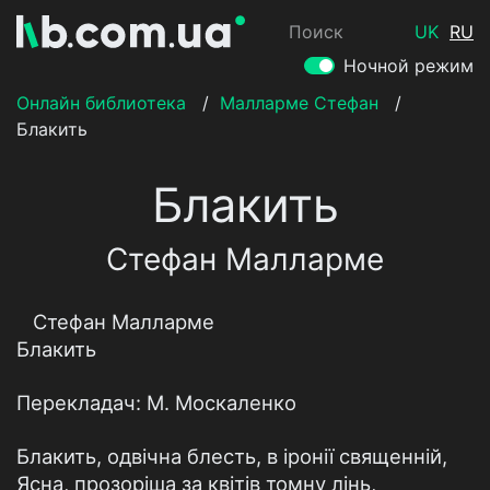
Поиск
UK
RU
Ночной режим
Онлайн библиотека
/
Малларме Стефан
/
Блакить
Блакить
Стефан Малларме
Стефан Малларме
Блакить
Перекладач: М. Москаленко
Блакить, одвічна блесть, в іронії священній,
Ясна, прозоріша за квітів томну лінь,