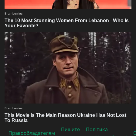
Пишите
Політика
Прaвooблaдателям