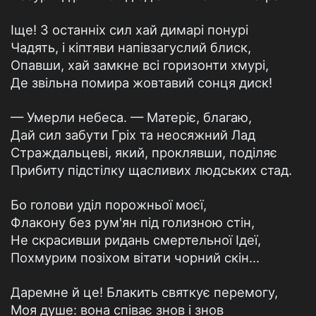
Іще! З останніх сил хай димарі понурі
Чадять, і кіптяви напівзагуслий блиск,
Опавши, хай замкне всі горизонти хмурі,
Де звільна помира жовтавий сонця диск!
— Умерли небеса. — Матеріє, благаю,
Дай сил забути Гріх та неосяжний Лад
Страждальцеві, який, проклявши, поділяє
Прибиту підстілку щасливих людських стад.
Бо голови уділ порожньої моєї,
Флакону без рум'ян під голизною стін,
Не скрасивши ридань смертельної Ідеї,
Похмурим позіхом вітати чорний скін...
Даремне й це! Блакить святкує перемогу,
Моя душе: вона співає знов і знов