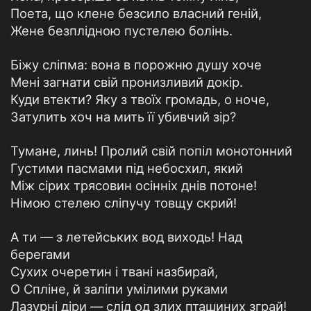
Поета, що клене безсило власний геній,
Жене безплідною пустелею болінь.
Біжу сліпма: вона в порожню душу хоче
Мені загнати свій пронизливий докiр.
Куди втекти? Яку з твоїх громадь, о ноче,
Затулить хоч на мить її убивчий зір?
Тумане, линь! Пролий свій попіл монотонний
Густими пасмами під небосхил, який
Між сірих трясовин осінніх днів потоне!
Німою стелею сліпучу товщу скрий!
А ти — з летейських вод виходь! Над
берегами
Сухих очеретин і твані назбирай,
О Спліне, й заліпи умілими руками
Лазурні діри — слід од злих пташиних зграй!