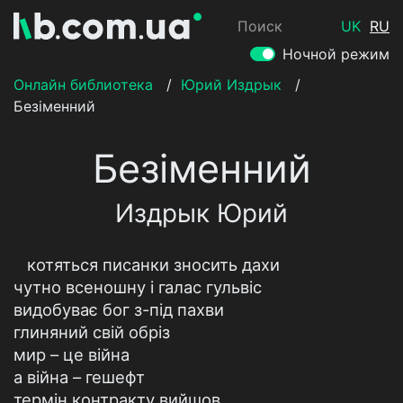
Поиск
UK
RU
Ночной режим
Онлайн библиотека
/
Юрий Издрык
/
Безіменний
Безіменний
Издрык Юрий
котяться писанки зносить дахи
чутно всеношну і галас гульвіс
видобуває бог з-під пахви
глиняний свій обріз
мир – це війна
а війна – гешефт
термін контракту вийшов