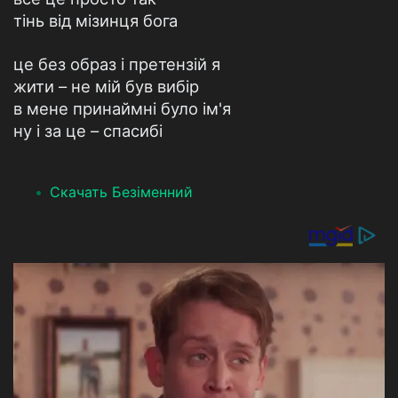
тінь від мізинця бога
це без образ і претензій я
жити – не мій був вибір
в мене принаймні було ім'я
ну і за це – спасибі
Скачать Безіменний