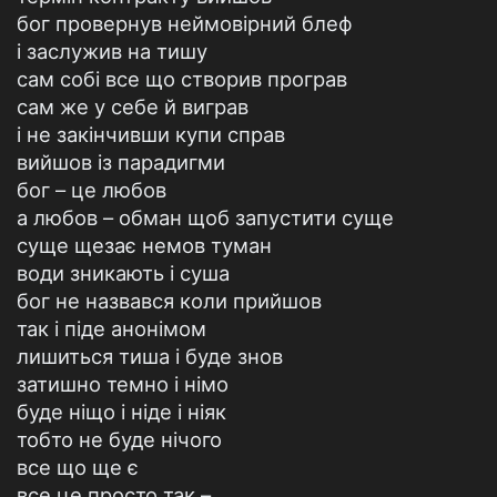
бог провернув неймовірний блеф
і заслужив на тишу
сам собі все що створив програв
сам же у себе й виграв
і не закінчивши купи справ
вийшов із парадигми
бог – це любов
а любов – обман щоб запустити суще
суще щезає немов туман
води зникають і суша
бог не назвався коли прийшов
так і піде анонімом
лишиться тиша і буде знов
затишно темно і німо
буде ніщо і ніде і ніяк
тобто не буде нічого
все що ще є
все це просто так –