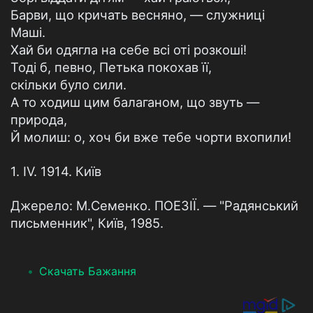
Барви, що кричать весняно, — служниці
Маші.
Хай би одягла на себе всі оті розкоші!
Тоді б, певно, Петька покохав її,
скільки було сили.
А то ходиш цим балаганом, що звуть —
природа,
Й молиш: о, хоч би вже тебе чорти вхопили!
1. IV. 1914. Київ
Джерело: М.Семенко. ПОЕЗІЇ. — "Радянський
письменник", Київ, 1985.
Скачать Бажання