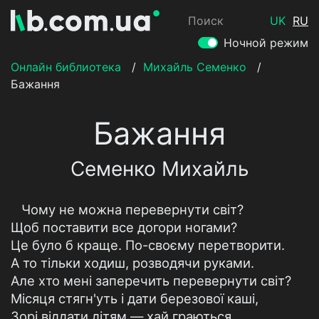
Поиск
UK
RU
Ночной режим
Онлайн библиотека
/
Михайль Семенко
/
Бажання
Бажання
Семенко Михайль
Чому не можна перевернути світ?
Щоб поставити все догори ногами?
Це було б краще. По-своєму перетворити.
А то тільки ходиш, розводячи руками.
Але хто мені заперечить перевернути світ?
Місяця стягн'уть і дати березової каші,
Зорі віддати дітям — хай граються,