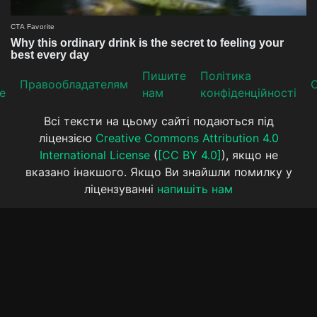
Пишите
Політика
Прaвooблaдателям
е
нам
конфіденційності
Всі тексти на цьому сайті подаються під
ліцензією
Creative Commons Attribution 4.0
International License
(
[CC BY 4.0]
), якщо не
вказано інакшого. Якщо Ви знайшли помилку у
ліцензуванні
напишіть нам