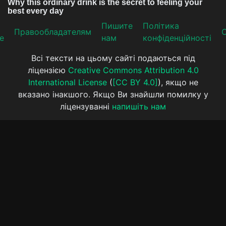
Пишите
Політика
Прaвooблaдателям
е
нам
конфіденційності
Всі тексти на цьому сайті подаються під
ліцензією
Creative Commons Attribution 4.0
International License
(
[CC BY 4.0]
), якщо не
вказано інакшого. Якщо Ви знайшли помилку у
ліцензуванні
напишіть нам