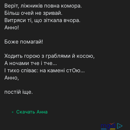
Веріт, ліжників повна комора.
Більш очей не зривай.
Витряси ті, що зіткала вчора.
Анно!
Боже помагай!
Ходить горою з граблями й косою,
А ночами тче і тче…
І тихо співає: на камені стОю…
Анно,
постій іще.
Скачать Анна