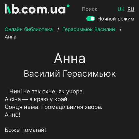
Поиск
UK
RU
Ночной режим
Онлайн библиотека
/
Герасимьюк Василий
/
Анна
Анна
Василий Герасимьюк
Нині не так схне, як учора.
А сіна — з краю у край.
Сонця нема. Громадільниня хвора.
Анно!
Боже помагай!