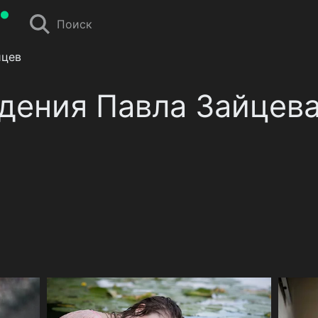
Поиск
йцев
дения Павла Зайцев