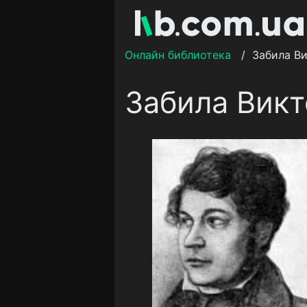
Онлайн библиотека
/
Забила В
Забила Викт