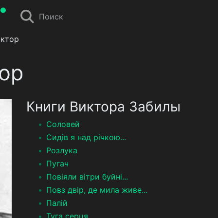
Поиск
иктор
ор
Книги Виктора Забилы
Соловей
Сидів я над річкою...
Розлука
Пугач
Повіяли вітри буйні...
Повз двір, де мила живе...
Палій
Туга серця