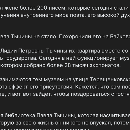
л жене более 200 писем, которые сегодня стали
зучения внутреннего мира поэта, его высокой ду
авла Тычины не стало. Похоронили его на Байко
 Лидии Петровны Тычины их квартира вместе со
ь государства. Сегодня в ней функционирует му
 котором собрано более 28 тысяч экспонатов.
 занимаются тем музеем на улице Терещенковско
эта эффект его присутствия. Кажется, что сам по
те, и вот-вот зайдет, чтобы поздороваться с гост
я библиотека Павла Тычины, которая насчитывае
торую за свою жизнь он никого не впускал, потом
нные советским режимом книжки.