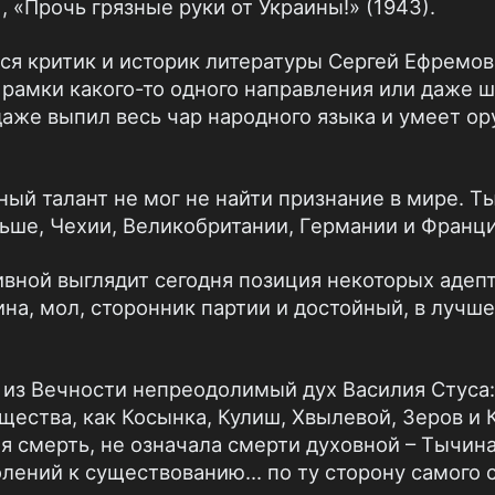
, «Прочь грязные руки от Украины!» (1943).
 критик и историк литературы Сергей Ефремов 
рамки какого-то одного направления или даже шк
даже выпил весь чар народного языка и умеет о
ный талант не мог не найти признание в мире. Т
ьше, Чехии, Великобритании, Германии и Франци
вной выглядит сегодня позиция некоторых адепт
на, мол, сторонник партии и достойный, в лучше
 из Вечности непреодолимый дух Василия Стуса:
ества, как Косынка, Кулиш, Хвылевой, Зеров и 
ая смерть, не означала смерти духовной – Тычин
лений к существованию... по ту сторону самого 