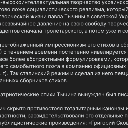
е-высокоинтеллектуальная творчество украинск
тово ложе социалистического реализма, которы
творческой жизни павла Тычины в советской Укр
резвычайное давление на свою свободу творчес
дептов сначала пролетарского, а потом уже и со
е-обнаженный импрессионизм его стихов в сбор
4) с течением времени постепенно нивелируется
 все более абстрактными формулировками, котор
его самобытного поэта в компанию официозных 
 г). Так сталинский режим и сделал из него певц
анных» сборников стихов.
атриотические стихи Тычина вынужден был писа
ич скрыто противостоял тоталитарным канонам и
 частности, засвидетельствовали его отдельные 
публицистические произведения: «Григорий Сков