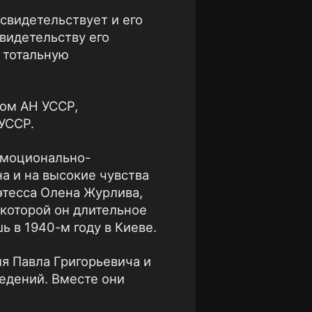
 свидетельствует и его
свидетельству его
 тотальную
ком АН УССР,
УССР.
эмоционально-
на и на высокие чувства
этесса Олена Журлива,
 которой он длительное
 в 1940-м году в Киеве.
я Павла Григорьевича и
едений. Вместе они