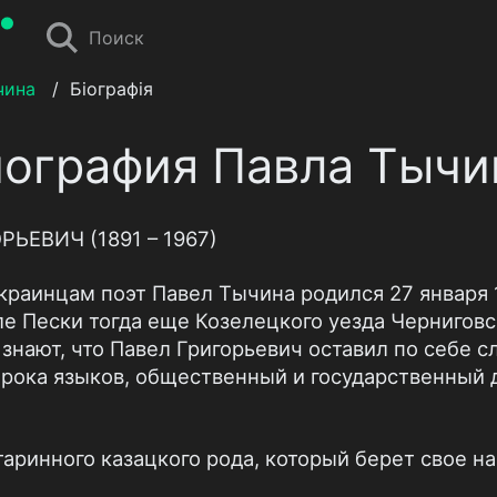
Поиск
чина
/
Біографія
ография Павла Тыч
ЬЕВИЧ (1891 – 1967)
краинцам поэт Павел Тычина родился 27 января 
ле Пески тогда еще Козелецкого уезда Черниговс
знают, что Павел Григорьевич оставил по себе сл
сорока языков, общественный и государственный 
аринного казацкого рода, который берет свое н