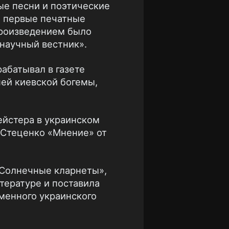
ные песни и поэтические
 и первые печатные
произведением было
-научный вестник».
абатывал в газете
ней киевской богемы,
ейстера в украинском
а Стеценко «Мнение» от
 «Солнечные кларнеты»,
тературе и поставила
менного украинского