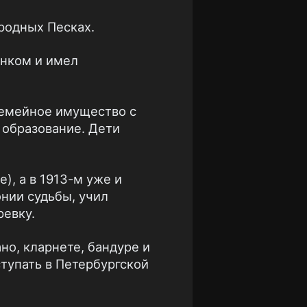
родных Песках.
нком и имел
семейное имущество с
 образование. Дети
), а в 1913-м уже и
нии судьбы, учил
ревку.
о, кларнете, бандуре и
ступать в Петербургской