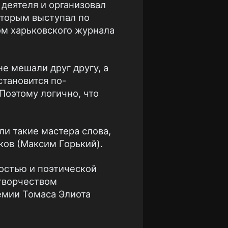
 деятеля и организовал
оторым выступал по
ром харьковского журнала
е мешали друг другу, а
становится по-
Поэтому логично, что
и такие мастера слова,
ков (Максим Горький).
остью и поэтической
творчеством
емии Томаса Элиота