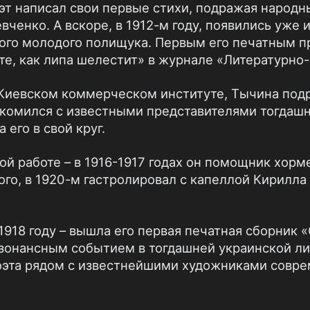
поэт написал свои первые стихи, подражая народ
ченко. А вскоре, в 1912-м году, появились уже
вого молодого полищука. Первым его печатным 
те, как липа шелестит» в журнале «Литературно
в Киевском коммерческом институте, Тычина подр
накомился с известными представителями тогдаш
 его в свой круг.
ой работе – в 1916-1917 годах он помощник хорм
ого, в 1920-м гастролировал с капеллой Кирилл
 1918 году – вышла его первая печатная сборник
езонансным событием в тогдашней украинской ли
оэта рядом с известнейшими художниками совре