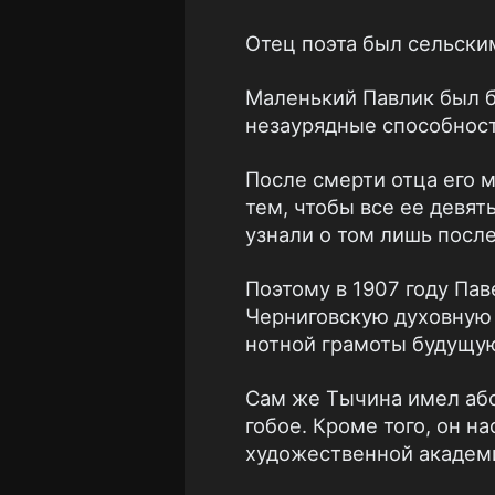
Отец поэта был сельски
Маленький Павлик был 
незаурядные способности
После смерти отца его 
тем, чтобы все ее девя
узнали о том лишь посл
Поэтому в 1907 году Пав
Черниговскую духовную 
нотной грамоты будущую
Сам же Тычина имел абс
гобое. Кроме того, он н
художественной академ