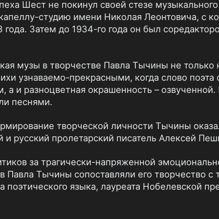
пеха Шест не покинул своей стезе музыкального
 капеллу-студию имени Николая Леонтовича, с к
 года. Затем до 1934-го года он был соредакто
кая музы в творчестве Павла Тычины не только н
тихи узнаваемо-прекрасными, когда слово поэта 
 а и разноцветная окрашенность – озвученной. 
ли песнями.
рмирование творческой личности Тычины оказал
 и русский пролетарский писатель Алексей Пеш
итиков за трагически-напряженной эмоциональн
 Павла Тычины сопоставляли его творчество с 
а поэтического языка, лауреата Нобелевской пр