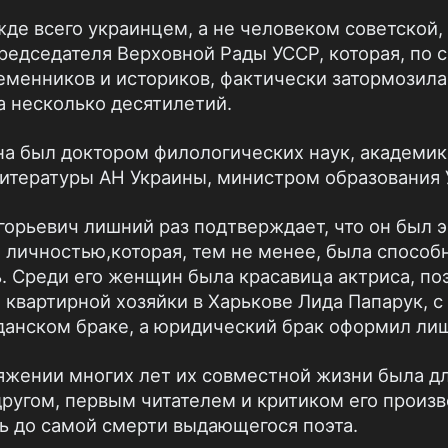
жде всего украинцем, а не человеком советской,
редседателя Верховной Рады УССР, которая, по 
еменников и историков, фактически затормозила
 несколько десятилетий.
на был доктором филологических наук, академи
итературы АН Украины, министром образования 
горьевич лишний раз подтверждает, что он был 
 личностью,
которая, тем не менее, была способ
. Среди его женщин была красавица актриса, по
о квартирной хозяйки в Харькове Лида Папарук, с
данском браке, а юридический брак оформил лишь
яжении многих лет их совместной жизни была дл
ругом, первым читателем и критиком его произв
ть до самой смерти выдающегося поэта.