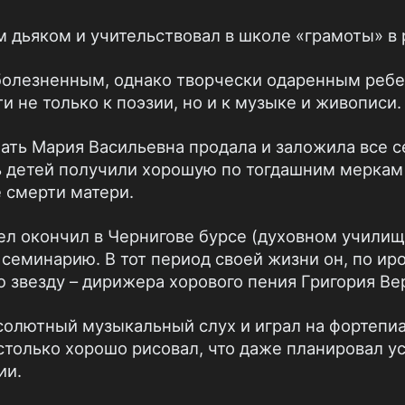
м дьяком и учительствовал в школе «грамоты» в 
болезненным, однако творчески одаренным ребе
 не только к поэзии, но и к музыке и живописи.
мать Мария Васильевна продала и заложила все 
ть детей получили хорошую по тогдашним меркам
е смерти матери.
ел окончил в Чернигове бурсе (духовном училище
семинарию. В тот период своей жизни он, по иро
 звезду – дирижера хорового пения Григория Ве
олютный музыкальный слух и играл на фортепиан
астолько хорошо рисовал, что даже планировал у
ии.