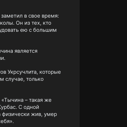
заметил в свое время:
олы. Он из тех, кто
рудовать ею с большим
ычина является
и.
ов Укрсучлита, которые
м случае, только
 «Тычина – такая же
Курбас. С одной
а физически жив, умер
себя».