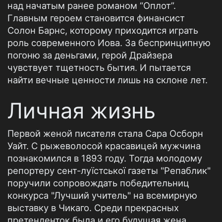
над начатым ранее романом “Оплот”.
Главным героем становится финансист
Солон Барнс, которому приходится играть
роль современного Иова. За беспринципную
погоню за деньгами, герой Драйзера
чувствует тщетность бытия. И пытается
найти вечные ценности лишь на склоне лет.
Личная жизнь
Первой женой писателя стала Сара Осборн
Уайт. С рыжеволосой красавицей мужчина
познакомился в 1893 году. Тогда молодому
репортеру сент-луїстської газеты "Репаблик"
поручили сопровождать победительниц
конкурса "Лучший учитель" на всемирную
выставку в Чикаго. Среди прекрасных
претенденток была и его будущая жена.