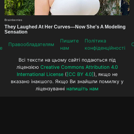
Пишите
Політика
Прaвooблaдателям
е
нам
конфіденційності
Всі тексти на цьому сайті подаються під
ліцензією
Creative Commons Attribution 4.0
International License
(
[CC BY 4.0]
), якщо не
вказано інакшого. Якщо Ви знайшли помилку у
ліцензуванні
напишіть нам