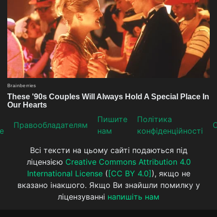
Пишите
Політика
Прaвooблaдателям
е
нам
конфіденційності
Всі тексти на цьому сайті подаються під
ліцензією
Creative Commons Attribution 4.0
International License
(
[CC BY 4.0]
), якщо не
вказано інакшого. Якщо Ви знайшли помилку у
ліцензуванні
напишіть нам