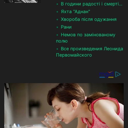
В години радості і смерті...
Яхта "Аднан"
Хвороба після одужання
​Рани
Немов по замінованому
полю
Все произведения Леонида
Первомайского