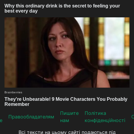
Пишите
Політика
Прaвooблaдателям
е
нам
конфіденційності
Всі тексти на цьому сайті подаються під