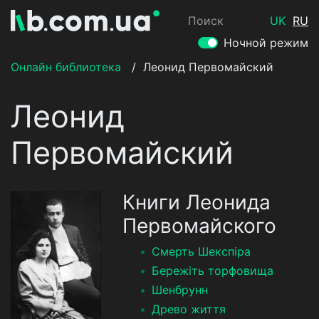
Поиск
UK
RU
Ночной режим
Онлайн библиотека
/
Леонид Первомайский
Леонид
Первомайский
Книги Леонида
Первомайского
Смерть Шекспіра
Бережіть торфовища
Шенбрунн
Древо життя