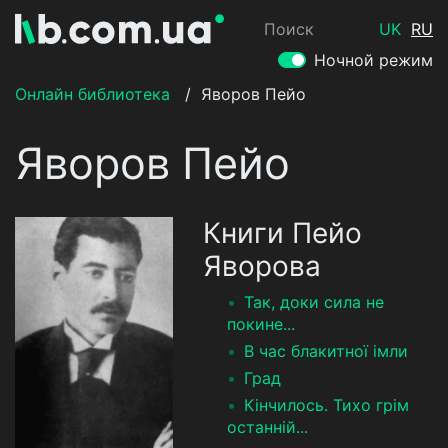
Поиск
UK
RU
Ночной режим
Онлайн библиотека
/
Яворов Пейо
Яворов Пейо
Книги Пейо
Яворова
Так, доки сила не
покине...
В час блакитної імли
Град
Кінчилось. Тихо грім
останній...