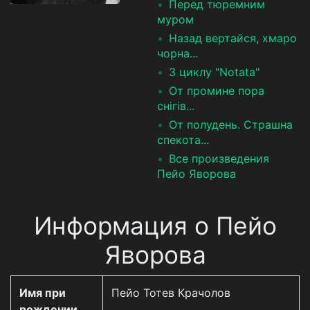
Перед тюремним
муром
Назад вертайся, хмаро
чорна...
З циклу "Notata"
От промине пора
снігів...
От полудень. Страшна
спекота...
Все произведения
Пейо Яворова
Информация о Пейо
Яворова
Имя при
Пейо Тотев Крачолов
рождении