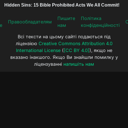
Пишите
Політика
Прaвooблaдателям
е
нам
конфіденційності
Всі тексти на цьому сайті подаються під
ліцензією
Creative Commons Attribution 4.0
International License
(
[CC BY 4.0]
), якщо не
вказано інакшого. Якщо Ви знайшли помилку у
ліцензуванні
напишіть нам