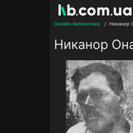
Онлайн библиотека
/
Никанор 
Никанор Он