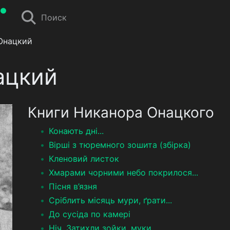
Поиск
Онацкий
ацкий
Книги Никанора Онацкого
Конають дні...
Вірші з тюремного зошита (збірка)
Кленовий листок
Хмарами чорними небо покрилося...
Пісня в’язня
Сріблить місяць мури, ґрати...
До сусіда по камері
Ніч. Затихли зойки, муки...