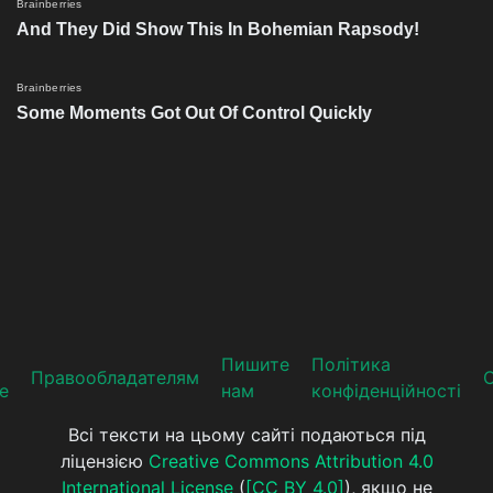
Пишите
Політика
Прaвooблaдателям
е
нам
конфіденційності
Всі тексти на цьому сайті подаються під
ліцензією
Creative Commons Attribution 4.0
International License
(
[CC BY 4.0]
), якщо не