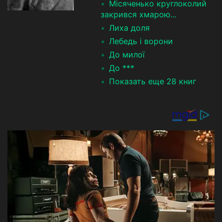
Місяченько круглоколий
закрився хмарою...
Лиха доля
Лебедь і ворони
До милої
До ***
Показать еще 28 книг