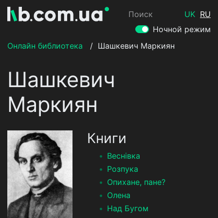
Поиск
UK
RU
Ночной режим
Онлайн библиотека
/
Шашкевич Маркиян
Шашкевич
Маркиян
Книги
Веснівка
Розпука
Опихане, пане?
Олена
Над Бугом