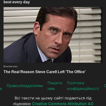
Пишите
Політика
Прaвooблaдателям
е
нам
конфіденційності
Всі тексти на цьому сайті подаються під
ліцензією
Creative Commons Attribution 4.0