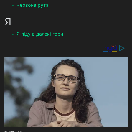
Червона рута
Я
Я піду в далекі гори