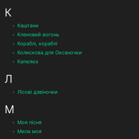
К
Каштани
Кленовий вогонь
Кораблі, кораблі
Колискова для Оксаночки
Капелюх
Л
Лісові дзвіночки
М
Моя пісня
Мила моя