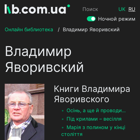
Поиск
UK
RU
Ночной режим
Онлайн библиотека
/
Владимир Яворивский
Владимир
Яворивский
Книги Владимира
Яворивского
​Осінь, а ще й проводи...
Під крилами – весілля
Марія з полином у кінці
століття