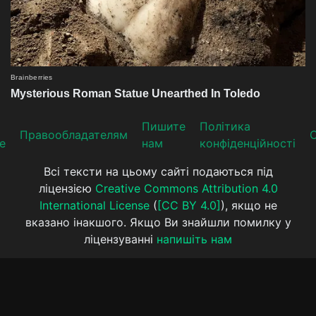
Пишите
Політика
Прaвooблaдателям
е
нам
конфіденційності
Всі тексти на цьому сайті подаються під
ліцензією
Creative Commons Attribution 4.0
International License
(
[CC BY 4.0]
), якщо не
вказано інакшого. Якщо Ви знайшли помилку у
ліцензуванні
напишіть нам