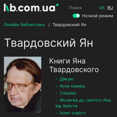
Поиск
UK
RU
Ночной режим
Онлайн библиотека
/
Твардовский Ян
Твардовский Ян
Книги Яна
Твардовского
Дякую
Коли кажеш
Спішімо
Молитва до святого Яна
від Хреста
Іспит совісті