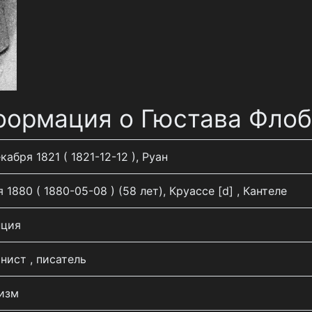
ормация о Гюстава Фло
кабря 1821 ( 1821-12-12 ), Руан
 1880 ( 1880-05-08 ) (58 лет), Круассе [d] , Кантеле
ция
нист , писатель
изм