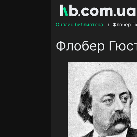
Онлайн библиотека
/
Флобер Г
Флобер Гюс