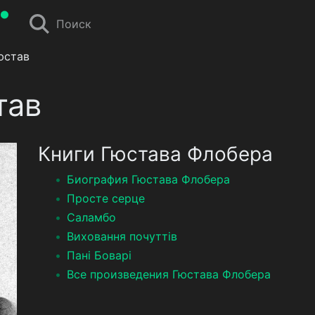
Поиск
юстав
тав
Книги Гюстава Флобера
Биография Гюстава Флобера
Просте серце
Саламбо
Виховання почуттів
Пані Боварі
Все произведения Гюстава Флобера